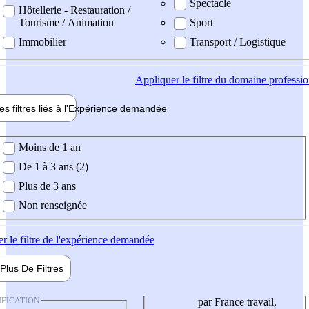
Spectacle
Hôtellerie - Restauration /
Tourisme / Animation
Sport
Immobilier
Transport / Logistique
Appliquer
le filtre du domaine professi
es filtres liés à l'
Expérience
demandée
ience demandée
Moins de 1 an
De 1 à 3 ans (2)
Plus de 3 ans
Non renseignée
er
le filtre de l'expérience demandée
Plus De
Filtres
IFICATION
par France travail,