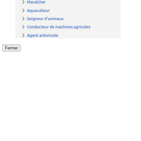
Fermer
Fermer
le détail de l'offre
/
Offre
sur
Offre précéden