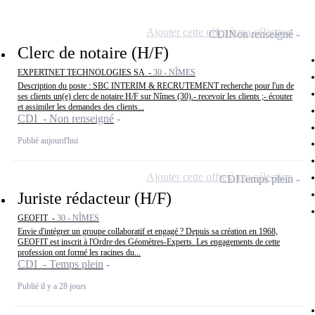
Ajouter cette offre à ma sélection
CDI
Non renseigné
Clerc de notaire (H/F)
EXPERTNET TECHNOLOGIES SA -
30 - NÎMES
Description du poste : SBC INTERIM & RECRUTEMENT recherche pour l'un de
ses clients un(e) clerc de notaire H/F sur Nîmes (30).- recevoir les clients ;- écouter
et assimiler les demandes des clients...
CDI - Non renseigné
Publié aujourd'hui
Ajouter cette offre à ma sélection
CDI
Temps plein
Juriste rédacteur (H/F)
GEOFIT -
30 - NÎMES
Envie d'intégrer un groupe collaboratif et engagé ? Depuis sa création en 1968,
GEOFIT est inscrit à l'Ordre des Géomètres-Experts. Les engagements de cette
profession ont formé les racines du...
CDI - Temps plein
Publié il y a 28 jours