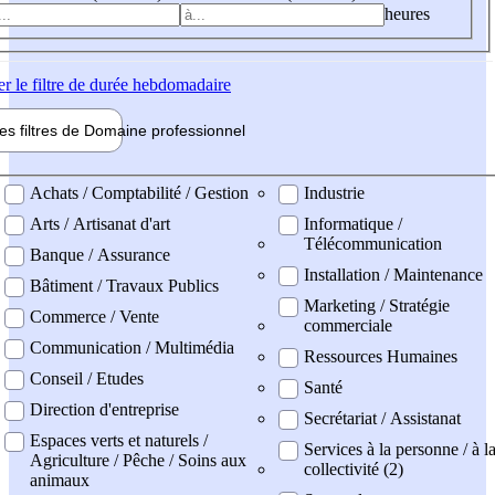
heures
er
le filtre de durée hebdomadaire
les filtres de
Domaine pro
fessionnel
ne professionel
Achats / Comptabilité / Gestion
Industrie
Arts / Artisanat d'art
Informatique /
Télécommunication
Banque / Assurance
Installation / Maintenance
Bâtiment / Travaux Publics
Marketing / Stratégie
Commerce / Vente
commerciale
Communication / Multimédia
Ressources Humaines
Conseil / Etudes
Santé
Direction d'entreprise
Secrétariat / Assistanat
Espaces verts et naturels /
Services à la personne / à l
Agriculture / Pêche / Soins aux
collectivité (2)
animaux