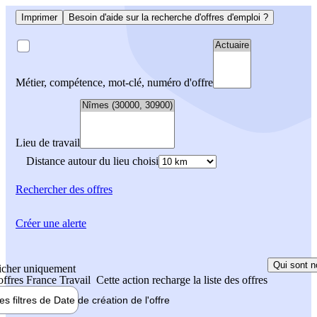
Imprimer
Besoin d'aide sur la recherche d'offres d'emploi ?
Métier, compétence, mot-clé, numéro d'offre
Lieu de travail
Distance autour du lieu choisi
Rechercher
des offres
Créer une alerte
Qui sont n
icher uniquement
 offres France Travail
Cette action recharge la liste des offres
les filtres de
Date de création
de l'offre