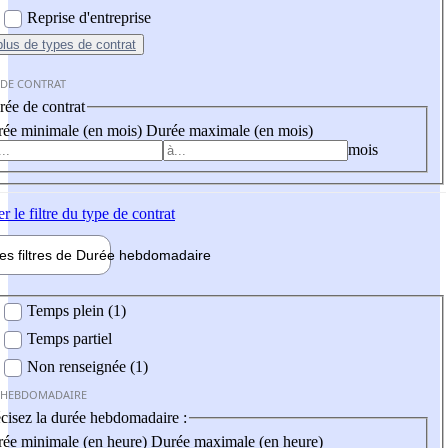
Reprise d'entreprise
plus
de types de contrat
 DE CONTRAT
ée de contrat
ée minimale (en mois)
Durée maximale (en mois)
mois
er
le filtre du type de contrat
les filtres de
Durée hebdo
madaire
 hebdomadaire
Temps plein (1)
Temps partiel
Non renseignée (1)
 HEBDOMADAIRE
cisez la durée hebdomadaire :
ée minimale (en heure)
Durée maximale (en heure)