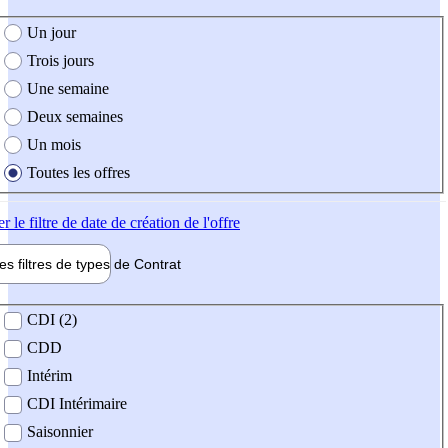
e création de l'offre
Un jour
Trois jours
Une semaine
Deux semaines
Un mois
Toutes les offres
er
le filtre de date de création de l'offre
les filtres de types de
Contrat
de contrat
CDI (2)
CDD
Intérim
CDI Intérimaire
Saisonnier