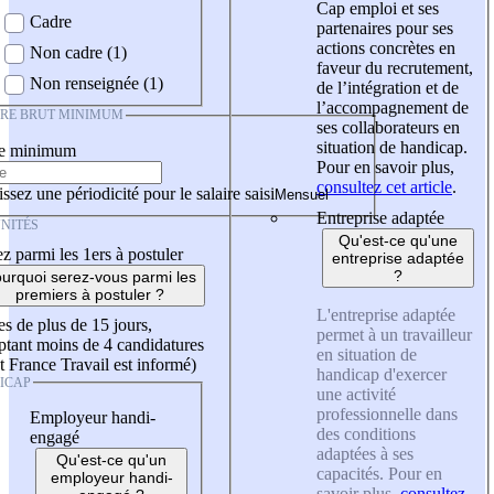
Cap emploi et ses
Cadre
partenaires pour ses
actions concrètes en
Non cadre (1)
faveur du recrutement,
Non renseignée (1)
de l’intégration et de
l’accompagnement de
IRE BRUT MINIMUM
ses collaborateurs en
situation de handicap.
re minimum
Pour en savoir plus,
consultez cet article
.
ssez une périodicité pour le salaire saisi
Entreprise adaptée
NITÉS
Qu'est-ce qu'une
z parmi les 1ers à postuler
entreprise adaptée
?
urquoi serez-vous parmi les
premiers à postuler ?
L'entreprise adaptée
es de plus de 15 jours,
permet à un travailleur
tant moins de 4 candidatures
en situation de
t France Travail est informé)
handicap d'exercer
ICAP
une activité
professionnelle dans
Employeur handi-
des conditions
engagé
adaptées à ses
Qu'est-ce qu'un
capacités. Pour en
employeur handi-
savoir plus,
consultez