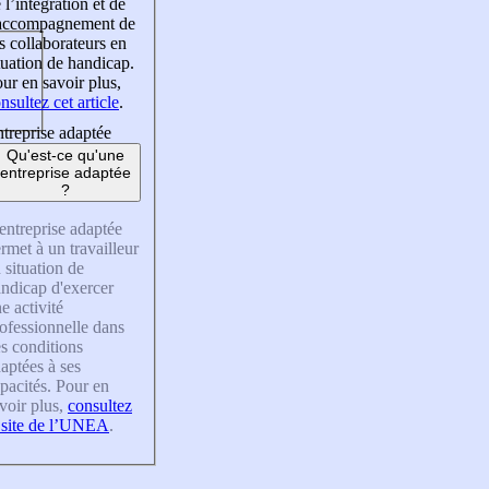
 l’intégration et de
’accompagnement de
s collaborateurs en
tuation de handicap.
ur en savoir plus,
nsultez cet article
.
treprise adaptée
Qu'est-ce qu'une
entreprise adaptée
?
entreprise adaptée
rmet à un travailleur
 situation de
ndicap d'exercer
e activité
ofessionnelle dans
s conditions
aptées à ses
pacités. Pour en
voir plus,
consultez
 site de l’UNEA
.