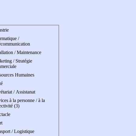
strie
rmatique /
écommunication
allation / Maintenance
eting / Stratégie
merciale
sources Humaines
té
étariat / Assistanat
ices à la personne / à la
ectivité (3)
ctacle
rt
sport / Logistique