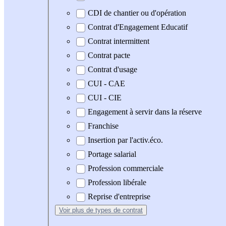
CDI de chantier ou d'opération
Contrat d'Engagement Educatif
Contrat intermittent
Contrat pacte
Contrat d'usage
CUI - CAE
CUI - CIE
Engagement à servir dans la réserve
Franchise
Insertion par l'activ.éco.
Portage salarial
Profession commerciale
Profession libérale
Reprise d'entreprise
Voir plus
de types de contrat