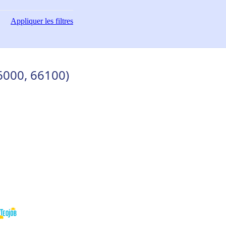
Appliquer
les filtres
6000, 66100)