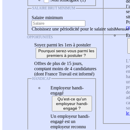
de
l
SALAIRE BRUT MINIMUM
se
si
Salaire minimum
Po
co
Choisissez une périodicité pour le salaire saisi
En
OPPORTUNITÉS
Soyez parmi les 1ers à postuler
Pourquoi serez-vous parmi les
premiers à postuler ?
L'
Offres de plus de 15 jours,
pe
comptant moins de 4 candidatures
en
(dont France Travail est informé)
ha
HANDICAP
un
pr
Employeur handi-
de
engagé
ad
Qu'est-ce qu'un
ca
employeur handi-
sa
engagé ?
le
Un employeur handi-
engagé est un
employeur reconnu