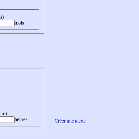
s)
mois
ure)
heures
Créer une alerte