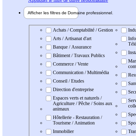
Appliquer
le filtre de durée hebdomadaire
Afficher les filtres de
Domaine pro
fessionnel
Domaine professionel
Achats / Comptabilité / Gestion
Indu
Arts / Artisanat d'art
Info
Tél
Banque / Assurance
Inst
Bâtiment / Travaux Publics
Mark
Commerce / Vente
com
Communication / Multimédia
Res
Conseil / Etudes
San
Direction d'entreprise
Secr
Espaces verts et naturels /
Serv
Agriculture / Pêche / Soins aux
coll
animaux
Spe
Hôtellerie - Restauration /
Tourisme / Animation
Spo
Immobilier
Tran