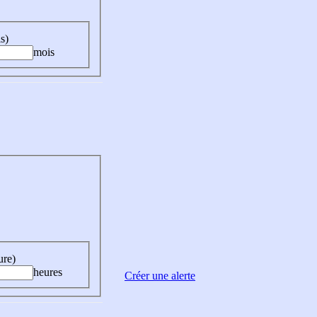
s)
mois
ure)
heures
Créer une alerte