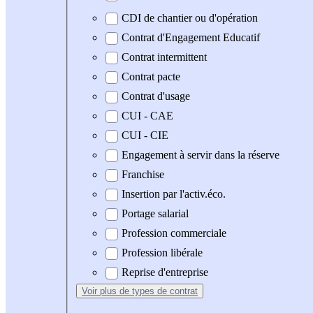
CDI de chantier ou d'opération
Contrat d'Engagement Educatif
Contrat intermittent
Contrat pacte
Contrat d'usage
CUI - CAE
CUI - CIE
Engagement à servir dans la réserve
Franchise
Insertion par l'activ.éco.
Portage salarial
Profession commerciale
Profession libérale
Reprise d'entreprise
Voir plus
de types de contrat