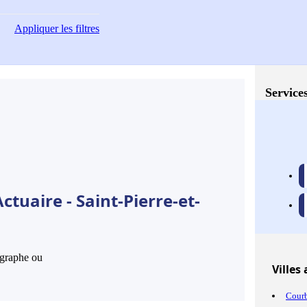
Appliquer
les filtres
Services
tuaire - Saint-Pierre-et-
hographe ou
Villes
a
Cour