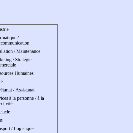
strie
rmatique /
écommunication
allation / Maintenance
eting / Stratégie
merciale
sources Humaines
té
étariat / Assistanat
ices à la personne / à la
ectivité
ctacle
rt
sport / Logistique