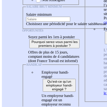
de
l
SALAIRE BRUT MINIMUM
se
si
Salaire minimum
Po
co
Choisissez une périodicité pour le salaire saisi
En
OPPORTUNITÉS
Soyez parmi les 1ers à postuler
Pourquoi serez-vous parmi les
premiers à postuler ?
L'
Offres de plus de 15 jours,
pe
comptant moins de 4 candidatures
en
(dont France Travail est informé)
ha
HANDICAP
un
pr
Employeur handi-
de
engagé
ad
Qu'est-ce qu'un
ca
employeur handi-
sa
engagé ?
le
Un employeur handi-
engagé est un
employeur reconnu