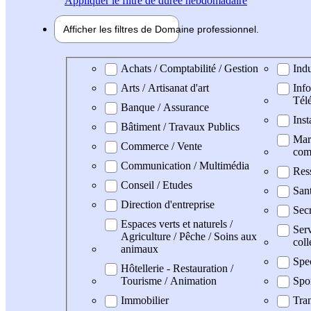
Appliquer
le filtre de durée hebdomadaire
Afficher les filtres de
Domaine pro
fessionnel
Domaine professionel
Achats / Comptabilité / Gestion
Indu
Arts / Artisanat d'art
Info
Tél
Banque / Assurance
Inst
Bâtiment / Travaux Publics
Mark
Commerce / Vente
com
Communication / Multimédia
Res
Conseil / Etudes
San
Direction d'entreprise
Secr
Espaces verts et naturels /
Serv
Agriculture / Pêche / Soins aux
coll
animaux
Spe
Hôtellerie - Restauration /
Tourisme / Animation
Spo
Immobilier
Tran