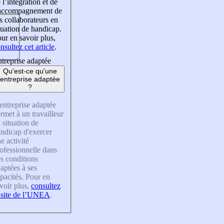
 l’intégration et de
’accompagnement de
s collaborateurs en
tuation de handicap.
ur en savoir plus,
nsultez cet article
.
treprise adaptée
Qu'est-ce qu'une
entreprise adaptée
?
entreprise adaptée
rmet à un travailleur
 situation de
ndicap d'exercer
e activité
ofessionnelle dans
s conditions
aptées à ses
pacités. Pour en
voir plus,
consultez
 site de l’UNEA
.