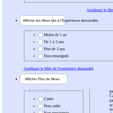
Appliquer
le fil
Afficher les filtres liés à l'
Expérience
demandée
Expérience demandée
Moins de 1 an
De 1 à 3 ans
Plus de 3 ans
Non renseignée
Appliquer
le filtre de l'expérience demandée
Afficher
Plus de
filtres
QUALIFICATION
pa
Ca
Cadre
pa
ac
Non cadre
fa
Non renseignée