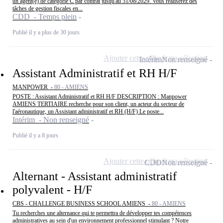
un agent(e) de catégorie C par contrat jusqu'au 31/08/2029. Vous réaliserez des
tâches de gestion fiscales en...
CDD - Temps plein
Publié il y a plus de 30 jours
Ajouter cette offre à ma sélection
Intérim
Non renseigné
Assistant Administratif et RH H/F
MANPOWER -
80 - AMIENS
POSTE : Assistant Administratif et RH H/F DESCRIPTION : Manpower
AMIENS TERTIAIRE recherche pour son client, un acteur du secteur de
l'aéronautique, un Assistant administratif et RH (H/F) Le poste...
Intérim - Non renseigné
Publié il y a 8 jours
Ajouter cette offre à ma sélection
CDD
Non renseigné
Alternant - Assistant administratif
polyvalent - H/F
CBS - CHALLENGE BUSINESS SCHOOL AMIENS -
80 - AMIENS
Tu recherches une alternance qui te permettra de développer tes compétences
administratives au sein d'un environnement professionnel stimulant ? Notre