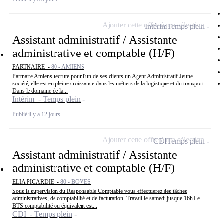
Ajouter cette offre à ma sélection
Intérim
Temps plein
Assistant administratif / Assistante
administrative et comptable (H/F)
PARTNAIRE -
80 - AMIENS
Partnaire Amiens recrute pour l'un de ses clients un Agent Administratif Jeune
société, elle est en pleine croissance dans les métiers de la logistique et du transport.
Dans le domaine de la...
Intérim - Temps plein
Publié il y a 12 jours
Ajouter cette offre à ma sélection
CDI
Temps plein
Assistant administratif / Assistante
administrative et comptable (H/F)
ELIA PICARDIE -
80 - BOVES
Sous la supervision du Responsable Comptable vous effectuerez des tâches
administratives, de comptabilité et de facturation. Travail le samedi jusque 16h Le
BTS comptabilité ou équivalent est...
CDI - Temps plein