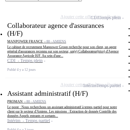
Ajouter cette offre à ma sélection
CDI
Temps plein
Collaborateur agence d'assurances
(H/F)
MANPOWER FRANCE -
80 - AMIENS
Le cabinet de recrutement Manpower Group recherche pour son client, un agent
général d'assurances reconnu sur son secteur, un(e) Collaborateur(trice) d'Agence
Assurance Agricole H/F. Au sein d'une...
CDI - Temps plein
Publié il y a 12 jours
Ajouter cette offre à ma sélection
Intérim
Temps partiel
Assistant administratif (H/F)
PROMAN -
80 - AMIENS
Le poste : Nous recherchons un assistant administratif à temps partiel pour notre
client sur le secteur d'Amiens. Les missions : Extraction de donnée Contrôle des
données Appels entrants et sortants...
Intérim - Temps partiel
Publié il y a 3 jours