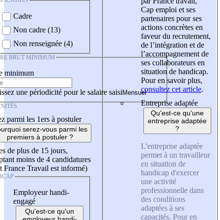
IFICATION
par France travail,
Cap emploi et ses
Cadre
partenaires pour ses
actions concrètes en
Non cadre (13)
faveur du recrutement,
Non renseignée (4)
de l’intégration et de
l’accompagnement de
IRE BRUT MINIMUM
ses collaborateurs en
situation de handicap.
re minimum
Pour en savoir plus,
consultez cet article
.
ssez une périodicité pour le salaire saisi
Entreprise adaptée
NITÉS
Qu'est-ce qu'une
z parmi les 1ers à postuler
entreprise adaptée
?
urquoi serez-vous parmi les
premiers à postuler ?
L'entreprise adaptée
es de plus de 15 jours,
permet à un travailleur
tant moins de 4 candidatures
en situation de
t France Travail est informé)
handicap d'exercer
ICAP
une activité
professionnelle dans
Employeur handi-
des conditions
engagé
adaptées à ses
Qu'est-ce qu'un
capacités. Pour en
employeur handi-