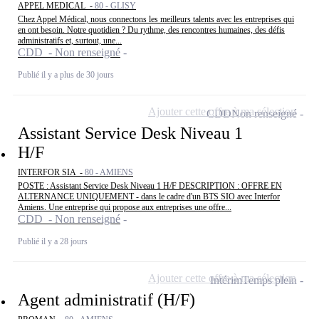
APPEL MEDICAL -
80 - GLISY
Chez Appel Médical, nous connectons les meilleurs talents avec les entreprises qui
en ont besoin. Notre quotidien ? Du rythme, des rencontres humaines, des défis
administratifs et, surtout, une...
CDD - Non renseigné
Publié il y a plus de 30 jours
Ajouter cette offre à ma sélection
CDD
Non renseigné
Assistant Service Desk Niveau 1
H/F
INTERFOR SIA -
80 - AMIENS
POSTE : Assistant Service Desk Niveau 1 H/F DESCRIPTION : OFFRE EN
ALTERNANCE UNIQUEMENT - dans le cadre d'un BTS SIO avec Interfor
Amiens. Une entreprise qui propose aux entreprises une offre...
CDD - Non renseigné
Publié il y a 28 jours
Ajouter cette offre à ma sélection
Intérim
Temps plein
Agent administratif (H/F)