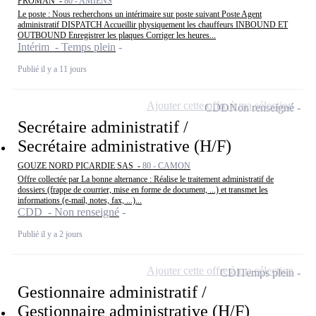
PROMAN -
80 - AMIENS
Le poste : Nous recherchons un intérimaire sur poste suivant Poste Agent
administratif DISPATCH Accueillir physiquement les chauffeurs INBOUND ET
OUTBOUND Enregistrer les plaques Corriger les heures...
Intérim - Temps plein
Publié il y a 11 jours
Ajouter cette offre à ma sélection
CDD
Non renseigné
Secrétaire administratif /
Secrétaire administrative (H/F)
GOUZE NORD PICARDIE SAS -
80 - CAMON
Offre collectée par La bonne alternance : Réalise le traitement administratif de
dossiers (frappe de courrier, mise en forme de document, ...) et transmet les
informations (e-mail, notes, fax, ...)...
CDD - Non renseigné
Publié il y a 2 jours
Ajouter cette offre à ma sélection
CDI
Temps plein
Gestionnaire administratif /
Gestionnaire administrative (H/F)