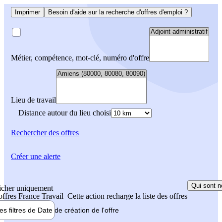
Imprimer
Besoin d'aide sur la recherche d'offres d'emploi ?
Métier, compétence, mot-clé, numéro d'offre
Lieu de travail
Distance autour du lieu choisi
Rechercher
des offres
Créer une alerte
Qui sont n
icher uniquement
 offres France Travail
Cette action recharge la liste des offres
les filtres de
Date de création
de l'offre