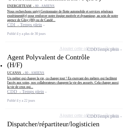
ENERGIETEAM -
80 - AMIENS
Nous recherchons un(e) Gestionnaire de flotte automobile et services généraux
expérimenté(e) pour renforcer notre équipe motivée et dynamique, au sein de notre
agence de Glisy (80) ou de Candé...
CDI - Temps plein
Publié il y a plus de 30 jours
Ajouter cette offre à ma sélection
CDD
Temps plein
Agent Polyvalent de Contrôle
(H/F)
UCANSS -
80 - AMIENS
Un métier qui change la vie, ça change tout ! En exerçant des métiers qui facilitent
l'accès aux soins, nos collaborateurs changent la vie des assurés. Cela change aussi
la vie de ceux qui...
CDD - Temps plein
Publié il y a 22 jours
Ajouter cette offre à ma sélection
CDD
Temps plein
Dispatcher/répartiteur/logisticien