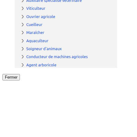
Fermer
Fermer
le détail de l'offre
/
Offre
sur
Offre précéden