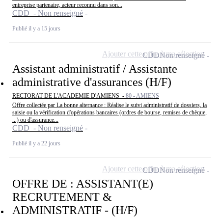
entreprise partenaire, acteur reconnu dans son...
CDD - Non renseigné
Publié il y a 15 jours
Ajouter cette offre à ma sélection
CDD
Non renseigné
Assistant administratif / Assistante
administrative d'assurances (H/F)
RECTORAT DE L'ACADEMIE D'AMIENS -
80 - AMIENS
Offre collectée par La bonne alternance : Réalise le suivi administratif de dossiers, la
saisie ou la vérification d'opérations bancaires (ordres de bourse, remises de chèque,
...) ou d'assurance...
CDD - Non renseigné
Publié il y a 22 jours
Ajouter cette offre à ma sélection
CDD
Non renseigné
OFFRE DE : ASSISTANT(E)
RECRUTEMENT &
ADMINISTRATIF - (H/F)