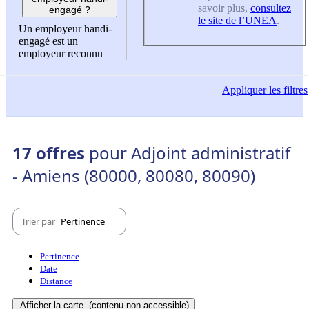
savoir plus,
consultez
engagé ?
le site de l’UNEA
.
Un employeur handi-
engagé est un
employeur reconnu
Appliquer
les filtres
17 offres
pour Adjoint administratif
- Amiens (80000, 80080, 80090)
Trier par
Pertinence
Pertinence
Date
Distance
Afficher la carte
(contenu non-accessible)