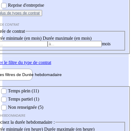
Reprise d'entreprise
plus
de types de contrat
 DE CONTRAT
ée de contrat
ée minimale (en mois)
Durée maximale (en mois)
mois
er
le filtre du type de contrat
les filtres de
Durée hebdo
madaire
 hebdomadaire
Temps plein (11)
Temps partiel (1)
Non renseignée (5)
 HEBDOMADAIRE
cisez la durée hebdomadaire :
ée minimale (en heure)
Durée maximale (en heure)