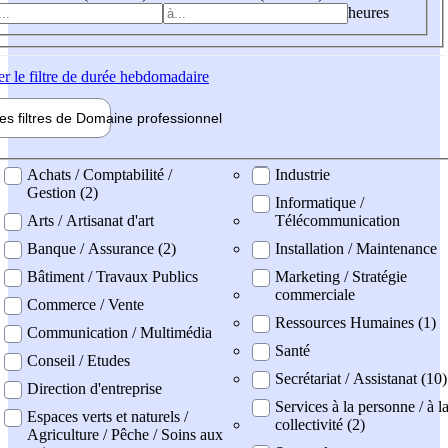
heures
er
le filtre de durée hebdomadaire
les filtres de
Domaine pro
fessionnel
ne professionel
Achats / Comptabilité /
Industrie
Gestion (2)
Informatique /
Arts / Artisanat d'art
Télécommunication
Banque / Assurance (2)
Installation / Maintenance
Bâtiment / Travaux Publics
Marketing / Stratégie
commerciale
Commerce / Vente
Ressources Humaines (1)
Communication / Multimédia
Santé
Conseil / Etudes
Secrétariat / Assistanat (10)
Direction d'entreprise
Services à la personne / à l
Espaces verts et naturels /
collectivité (2)
Agriculture / Pêche / Soins aux