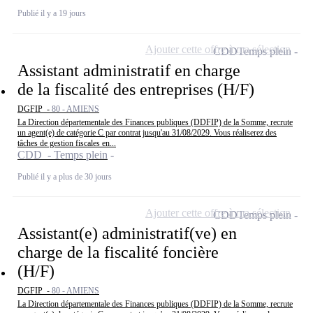
Publié il y a 19 jours
Ajouter cette offre à ma sélection
CDD
Temps plein
Assistant administratif en charge
de la fiscalité des entreprises (H/F)
DGFIP -
80 - AMIENS
La Direction départementale des Finances publiques (DDFIP) de la Somme, recrute
un agent(e) de catégorie C par contrat jusqu'au 31/08/2029. Vous réaliserez des
tâches de gestion fiscales en...
CDD - Temps plein
Publié il y a plus de 30 jours
Ajouter cette offre à ma sélection
CDD
Temps plein
Assistant(e) administratif(ve) en
charge de la fiscalité foncière
(H/F)
DGFIP -
80 - AMIENS
La Direction départementale des Finances publiques (DDFIP) de la Somme, recrute