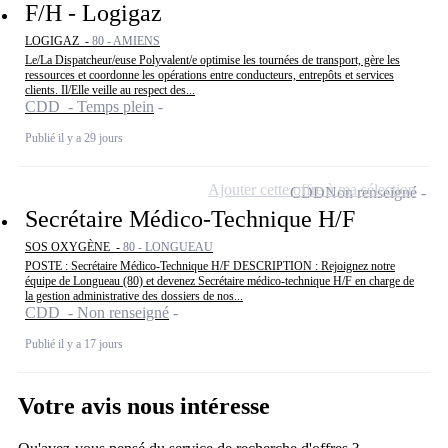
F/H - Logigaz
LOGIGAZ -
80 - AMIENS
Le/La Dispatcheur/euse Polyvalent/e optimise les tournées de transport, gère les
ressources et coordonne les opérations entre conducteurs, entrepôts et services
clients. Il/Elle veille au respect des...
CDD - Temps plein
Publié il y a 29 jours
Ajouter cette offre à ma sélection
CDD
Non renseigné
Secrétaire Médico-Technique H/F
SOS OXYGÈNE -
80 - LONGUEAU
POSTE : Secrétaire Médico-Technique H/F DESCRIPTION : Rejoignez notre
équipe de Longueau (80) et devenez Secrétaire médico-technique H/F en charge de
la gestion administrative des dossiers de nos...
CDD - Non renseigné
Publié il y a 17 jours
Votre avis nous intéresse