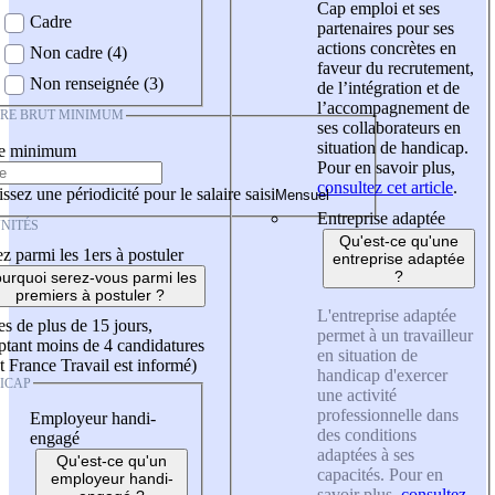
Cap emploi et ses
Cadre
partenaires pour ses
actions concrètes en
Non cadre (4)
faveur du recrutement,
Non renseignée (3)
de l’intégration et de
l’accompagnement de
IRE BRUT MINIMUM
ses collaborateurs en
situation de handicap.
re minimum
Pour en savoir plus,
consultez cet article
.
ssez une périodicité pour le salaire saisi
Entreprise adaptée
NITÉS
Qu'est-ce qu'une
z parmi les 1ers à postuler
entreprise adaptée
?
urquoi serez-vous parmi les
premiers à postuler ?
L'entreprise adaptée
es de plus de 15 jours,
permet à un travailleur
tant moins de 4 candidatures
en situation de
t France Travail est informé)
handicap d'exercer
ICAP
une activité
professionnelle dans
Employeur handi-
des conditions
engagé
adaptées à ses
Qu'est-ce qu'un
capacités. Pour en
employeur handi-
savoir plus,
consultez