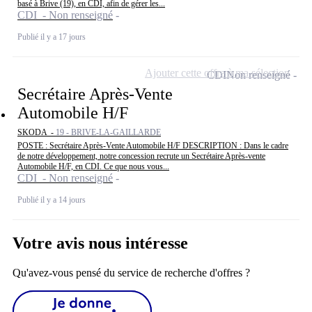
basé à Brive (19), en CDI, afin de gérer les...
CDI - Non renseigné
Publié il y a 17 jours
Ajouter cette offre à ma sélection
CDI
Non renseigné
Secrétaire Après-Vente
Automobile H/F
SKODA -
19 - BRIVE-LA-GAILLARDE
POSTE : Secrétaire Après-Vente Automobile H/F DESCRIPTION : Dans le cadre
de notre développement, notre concession recrute un Secrétaire Après-vente
Automobile H/F, en CDI. Ce que nous vous...
CDI - Non renseigné
Publié il y a 14 jours
Votre avis nous intéresse
Qu'avez-vous pensé du service de recherche d'offres ?