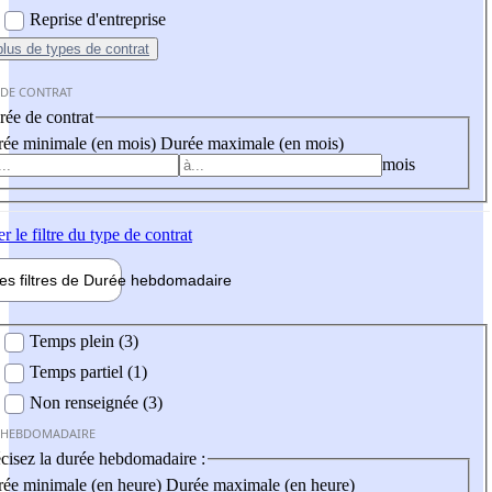
Reprise d'entreprise
plus
de types de contrat
 DE CONTRAT
ée de contrat
ée minimale (en mois)
Durée maximale (en mois)
mois
er
le filtre du type de contrat
les filtres de
Durée hebdo
madaire
 hebdomadaire
Temps plein (3)
Temps partiel (1)
Non renseignée (3)
 HEBDOMADAIRE
cisez la durée hebdomadaire :
ée minimale (en heure)
Durée maximale (en heure)