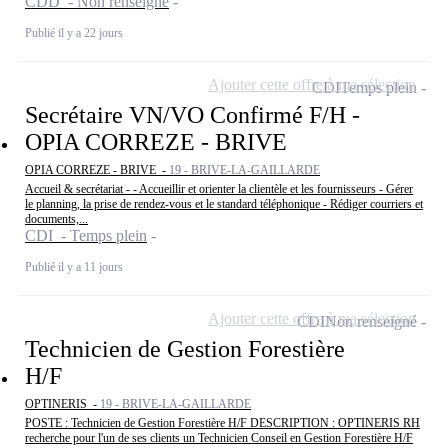
CDD - Non renseigné
Publié il y a 22 jours
Ajouter cette offre à ma sélection
CDI
Temps plein
Secrétaire VN/VO Confirmé F/H -
OPIA CORREZE - BRIVE
OPIA CORREZE - BRIVE -
19 - BRIVE-LA-GAILLARDE
Accueil & secrétariat - - Accueillir et orienter la clientèle et les fournisseurs - Gérer
le planning, la prise de rendez-vous et le standard téléphonique - Rédiger courriers et
documents,...
CDI - Temps plein
Publié il y a 11 jours
Ajouter cette offre à ma sélection
CDI
Non renseigné
Technicien de Gestion Forestière
H/F
OPTINERIS -
19 - BRIVE-LA-GAILLARDE
POSTE : Technicien de Gestion Forestière H/F DESCRIPTION : OPTINERIS RH
recherche pour l'un de ses clients un Technicien Conseil en Gestion Forestière H/F