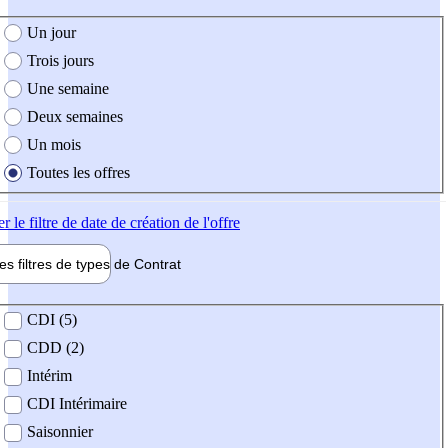
e création de l'offre
Un jour
Trois jours
Une semaine
Deux semaines
Un mois
Toutes les offres
er
le filtre de date de création de l'offre
les filtres de types de
Contrat
de contrat
CDI (5)
CDD (2)
Intérim
CDI Intérimaire
Saisonnier