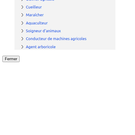
Fermer
Fermer
le détail de l'offre
/
Offre
sur
Offre précéden