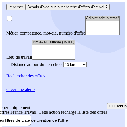
Imprimer
Besoin d'aide sur la recherche d'offres d'emploi ?
Métier, compétence, mot-clé, numéro d'offre
Lieu de travail
Distance autour du lieu choisi
Rechercher
des offres
Créer une alerte
Qui sont n
icher uniquement
 offres France Travail
Cette action recharge la liste des offres
les filtres de
Date de création
de l'offre