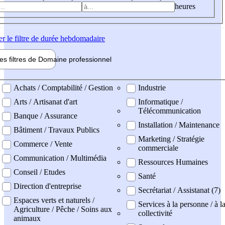
heures
er
le filtre de durée hebdomadaire
les filtres de
Domaine pro
fessionnel
ne professionel
Achats / Comptabilité / Gestion
Industrie
Arts / Artisanat d'art
Informatique /
Télécommunication
Banque / Assurance
Installation / Maintenance
Bâtiment / Travaux Publics
Marketing / Stratégie
Commerce / Vente
commerciale
Communication / Multimédia
Ressources Humaines
Conseil / Etudes
Santé
Direction d'entreprise
Secrétariat / Assistanat (7)
Espaces verts et naturels /
Services à la personne / à l
Agriculture / Pêche / Soins aux
collectivité
animaux