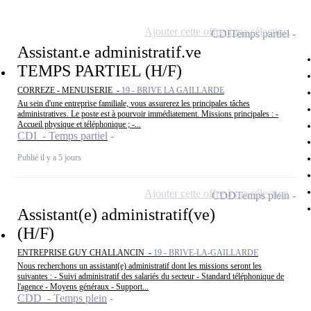
Ajouter cette offre à ma sélection
CDI
Temps partiel
Assistant.e administratif.ve
TEMPS PARTIEL (H/F)
CORREZE - MENUISERIE -
19 - BRIVE LA GAILLARDE
Au sein d'une entreprise familiale, vous assurerez les principales tâches
administratives. Le poste est à pourvoir immédiatement. Missions principales : -
Accueil physique et téléphonique ; -...
CDI - Temps partiel
Publié il y a 5 jours
Ajouter cette offre à ma sélection
CDD
Temps plein
Assistant(e) administratif(ve)
(H/F)
ENTREPRISE GUY CHALLANCIN -
19 - BRIVE-LA-GAILLARDE
Nous recherchons un assistant(e) administratif dont les missions seront les
suivantes : - Suivi administratif des salariés du secteur - Standard téléphonique de
l'agence - Moyens généraux - Support...
CDD - Temps plein