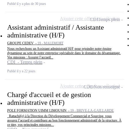
Publié il y a plus de 30 jours
Ajouter cette offre à ma sélection
CDI
Temps plein
Assistant administratif / Assistante
administrative (H/F)
GROUPE CEDEV -
19 - MALEMORT
Nous recherchons un Assistant administratif H/F pour rejoindre notre équipe
dynamique au sein de notre entreprise spécialisée dans le domaine du désamiantage.
Vos missions : Assurer l’accueil...
CDI - Temps plein
Publié il y a 22 jours
Ajouter cette offre à ma sélection
CDD
Non renseigné
Chargé d'accueil et de gestion
administrative (H/F)
POLE FORMATION UIMM LIMOUSIN -
19 - BRIVE-LA-GAILLARDE
Rattaché(e) à la Direction du Développement Commercial et Sourcing, vous
assurez l’accueil et contribuez au bon fonctionnement administratif de la structure. À
ce titre, vos principales missions...