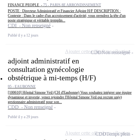
FINANCE PEOPLE -
75 - PARIS 8E ARRONDISSEMENT
POSTE : Directeur Administratif et Financier Adjoint H/F DESCRIPTION :
Contexte : Dans le cadre d'un accroissement d'activité, vous prendrez la tête d'un
poste stratégique et véritable tremplin...
CDI - Non renseigné
Publié il y a 12 jours
Ajouter cette offre à ma sélection
CDD
Non renseigné
adjoint administratif en
consultation gynécologie
obstétrique à mi-temps (H/F)
95 - EAUBONNE
[100610] Hôpital Simone Veil (CH d'Eaubonne) Vous souhaitez intégrer une équipe
dynamique et investie, venez rejoindre l'Hôpital Simone Veil qui recrute un(e)
gestionnaire administratif pour son...
CDD - Non renseigné
Publié il y a 29 jours
Ajouter cette offre à ma sélection
CDD
Temps plein