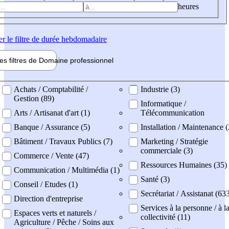
heures
er
le filtre de durée hebdomadaire
les filtres de
Domaine pro
fessionnel
ne professionel
Achats / Comptabilité /
Industrie (3)
Gestion (89)
Informatique /
Arts / Artisanat d'art (1)
Télécommunication
Banque / Assurance (5)
Installation / Maintenance (
Bâtiment / Travaux Publics (7)
Marketing / Stratégie
commerciale (3)
Commerce / Vente (47)
Ressources Humaines (35)
Communication / Multimédia (1)
Santé (3)
Conseil / Etudes (1)
Secrétariat / Assistanat (63
Direction d'entreprise
Services à la personne / à l
Espaces verts et naturels /
collectivité (11)
Agriculture / Pêche / Soins aux