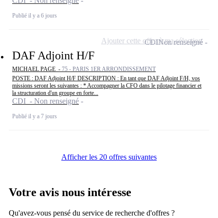
CDI - Non renseigné
Publié il y a 6 jours
Ajouter cette offre à ma sélection
CDI
Non renseigné
DAF Adjoint H/F
MICHAEL PAGE -
75 - PARIS 1ER ARRONDISSEMENT
POSTE : DAF Adjoint H/F DESCRIPTION : En tant que DAF Adjoint F/H, vos
missions seront les suivantes : * Accompagner la CFO dans le pilotage financier et
la structuration d'un groupe en forte...
CDI - Non renseigné
Publié il y a 7 jours
Afficher les 20 offres suivantes
Votre avis nous intéresse
Qu'avez-vous pensé du service de recherche d'offres ?