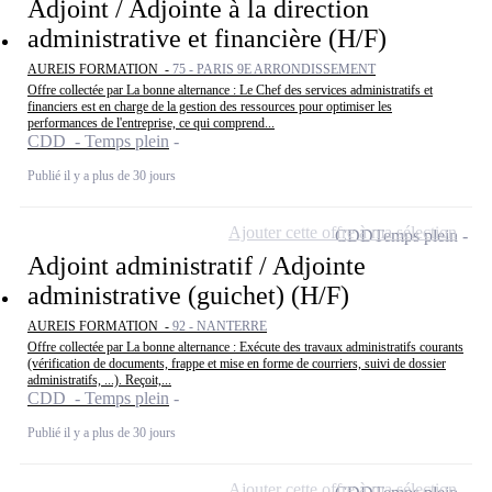
Adjoint / Adjointe à la direction
administrative et financière (H/F)
AUREIS FORMATION -
75 - PARIS 9E ARRONDISSEMENT
Offre collectée par La bonne alternance : Le Chef des services administratifs et
financiers est en charge de la gestion des ressources pour optimiser les
performances de l'entreprise, ce qui comprend...
CDD - Temps plein
Publié il y a plus de 30 jours
Ajouter cette offre à ma sélection
CDD
Temps plein
Adjoint administratif / Adjointe
administrative (guichet) (H/F)
AUREIS FORMATION -
92 - NANTERRE
Offre collectée par La bonne alternance : Exécute des travaux administratifs courants
(vérification de documents, frappe et mise en forme de courriers, suivi de dossier
administratifs, ...). Reçoit,...
CDD - Temps plein
Publié il y a plus de 30 jours
Ajouter cette offre à ma sélection