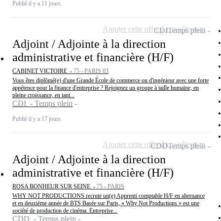
Publié il y a 11 jours
Ajouter cette offre à ma sélection
CDI
Temps plein
Adjoint / Adjointe à la direction
administrative et financière (H/F)
CABINET VICTOIRE -
75 - PARIS 03
Vous êtes diplômé(e) d'une Grande École de commerce ou d'ingénieur avec une forte
appétence pour la finance d'entreprise ? Rejoignez un groupe à taille humaine, en
pleine croissance, en tant...
CDI - Temps plein
Publié il y a 17 jours
Ajouter cette offre à ma sélection
CDD
Temps plein
Adjoint / Adjointe à la direction
administrative et financière (H/F)
ROSA BONHEUR SUR SEINE -
75 - PARIS
WHY NOT PRODUCTIONS recrute un(e) Apprenti comptable H/F en alternance
et en deuxième année de BTS Basée sur Paris, « Why Not Productions » est une
société de production de cinéma. Entreprise...
CDD - Temps plein