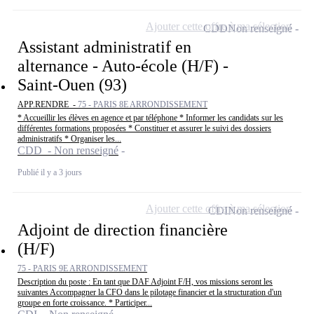
Ajouter cette offre à ma sélection
CDD
Non renseigné
Assistant administratif en
alternance - Auto-école (H/F) -
Saint-Ouen (93)
APP.RENDRE -
75 - PARIS 8E ARRONDISSEMENT
* Accueillir les élèves en agence et par téléphone * Informer les candidats sur les
différentes formations proposées * Constituer et assurer le suivi des dossiers
administratifs * Organiser les...
CDD - Non renseigné
Publié il y a 3 jours
Ajouter cette offre à ma sélection
CDI
Non renseigné
Adjoint de direction financière
(H/F)
75 - PARIS 9E ARRONDISSEMENT
Description du poste : En tant que DAF Adjoint F/H, vos missions seront les
suivantes Accompagner la CFO dans le pilotage financier et la structuration d'un
groupe en forte croissance. * Participer...