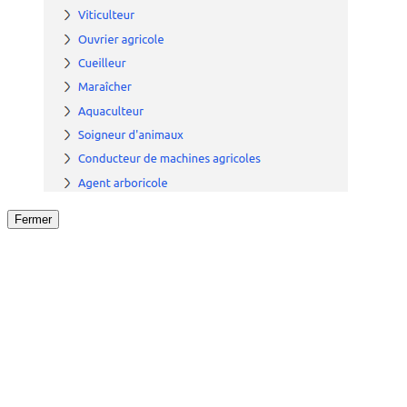
Fermer
Fermer
le détail de l'offre
/
Offre
sur
Offre précéden