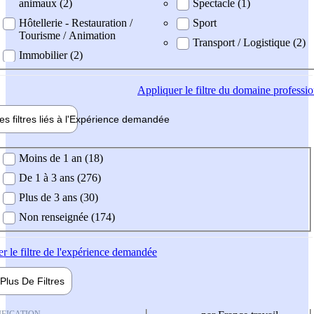
animaux (2)
Spectacle (1)
Hôtellerie - Restauration /
Sport
Tourisme / Animation
Transport / Logistique (2)
Immobilier (2)
Appliquer
le filtre du domaine professi
es filtres liés à l'
Expérience
demandée
ience demandée
Moins de 1 an (18)
De 1 à 3 ans (276)
Plus de 3 ans (30)
Non renseignée (174)
er
le filtre de l'expérience demandée
Plus De
Filtres