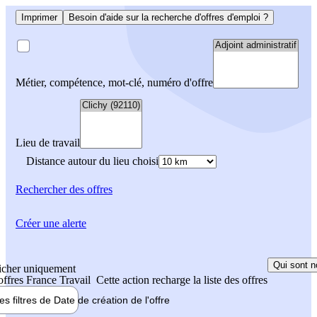
Imprimer
Besoin d'aide sur la recherche d'offres d'emploi ?
Métier, compétence, mot-clé, numéro d'offre
Lieu de travail
Distance autour du lieu choisi
Rechercher
des offres
Créer une alerte
Qui sont n
icher uniquement
 offres France Travail
Cette action recharge la liste des offres
les filtres de
Date de création
de l'offre