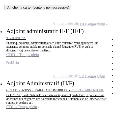
Afficher la carte
(contenu non-accessible)
Ajouter cette offre à ma sélection
CDD
Temps plein
Adjoint administratif H/F (H/F)
93 - BOBIGNY
En tant qu'adjoint(e) administratif(ve) en unité éducative, vous apporterez une
assistance continue au/à la responsable d'unité éducative (RUE) et au/à la
directeur(rice) de service en matière...
CDD - Temps plein
Publié hier
Ajouter cette offre à ma sélection
CDI
Temps plein
Adjoint Administratif (H/F)
GPT APPRENTISS REPARAT AUTOMOBILE CYCLE -
95 - ARGENTEUIL
Le GARAC, Ecole Nationale des filières auto, moto et poids lourd, a pour mission
de former aux exigences des nouveaux métiers de l'Automobile et de l'aider à réussir
son projet scolaire et...
CDI - Temps plein