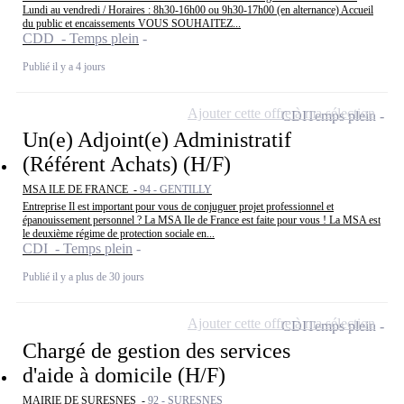
Lundi au vendredi / Horaires : 8h30-16h00 ou 9h30-17h00 (en alternance) Accueil
du public et encaissements VOUS SOUHAITEZ...
CDD - Temps plein
Publié il y a 4 jours
Ajouter cette offre à ma sélection
CDI
Temps plein
Un(e) Adjoint(e) Administratif
(Référent Achats) (H/F)
MSA ILE DE FRANCE -
94 - GENTILLY
Entreprise Il est important pour vous de conjuguer projet professionnel et
épanouissement personnel ? La MSA Ile de France est faite pour vous ! La MSA est
le deuxième régime de protection sociale en...
CDI - Temps plein
Publié il y a plus de 30 jours
Ajouter cette offre à ma sélection
CDI
Temps plein
Chargé de gestion des services
d'aide à domicile (H/F)
MAIRIE DE SURESNES -
92 - SURESNES