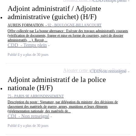
CDD
Temps plein
Adjoint administratif / Adjointe
administrative (guichet) (H/F)
AUREIS FORMATION -
92 - BOULOGNE-BILLANCOURT
Offre collectée par La bonne alternance : Exécute des travaux administratifs courants
(vérification de documents, frappe et mise en forme de courriers, suivi de dossier
administratifs, ...). Reçoit,...
CDD - Temps plein
Publié il y a plus de 30 jours
Ajouter cette offre à ma sélection
CDI
Non renseigné
Adjoint administratif de la police
nationale (H/F)
75 - PARIS 9E ARRONDISSEMENT
Description du poste : Signature, par délégation du ministre, des décisions de
classement des matériels de guerre, armes, munitions et leurs éléments
(réglementation nationale, des matériels de...
CDI - Non renseigné
Publié il y a plus de 30 jours