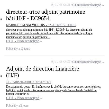
Ajouter cette offre à ma sélection
CDI
Non renseigné
directeur-trice adjoint patrimoine
bâti H/F - EC9654
MAIRIE DE GENNEVILLIERS -
92 - GENNEVILLIERS
directeur-trice adjoint patrimoine bâti H/F - EC9654 Le directeur adjoint du
patrimoine bâti contribue à la définition et à la mise en œuvre de la politique
municipale de gestion du patrimoine...
CDI - Non renseigné
Publié il y a 16 jours
Ajouter cette offre à ma sélection
CDI
Non renseigné
Adjoint de direction financière
(H/F)
75 - PARIS 9E ARRONDISSEMENT
Description du poste : En binôme avec le chef de bureau et sous son autorité direct,
l'adjoint participe à la mise en œuvre et au pilotage de l'ensemble de l'activité du
bureau, contribue au...
CDI - Non renseigné
Publié il y a 2 jours