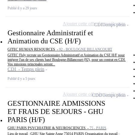
Publié il y a 29 jours
Ajouter cette offre à ma sélection
CDI
Temps plein
Gestionnaire Administratif et
Animation du CSE (H/F)
GITEC HUMAN RESOURCES -
92 - BOULOGNE BILLANCOURT
GITEC l'Isly recrute un Gestionnaire Administratif et Animation du CSE H/F pour
intégrer l'un de ses clients basé Boulogne-Billancourt (92), pour un contrat en CDI.
Vos missions principales seront...
CDI - Temps plein
Publié il y a 5 jours
Ajouter cette offre à ma sélection
CDD
Temps plein
GESTIONNAIRE ADMISSIONS
ET FRAIS DE SEJOURS - GHU
PARIS (H/F)
GHU PARIS PSYCHIATRIE & NEUROSCIENCES -
75 - PARIS
Lieu de travail : GHU Site Sainte Anne 75014 PARIS Organisation du travail :