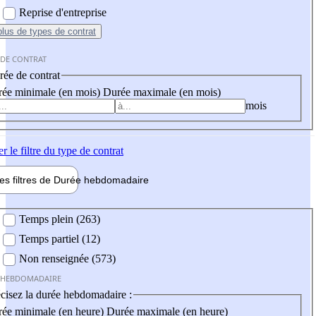
Reprise d'entreprise
plus
de types de contrat
 DE CONTRAT
ée de contrat
ée minimale (en mois)
Durée maximale (en mois)
mois
er
le filtre du type de contrat
les filtres de
Durée hebdo
madaire
 hebdomadaire
Temps plein (263)
Temps partiel (12)
Non renseignée (573)
 HEBDOMADAIRE
cisez la durée hebdomadaire :
ée minimale (en heure)
Durée maximale (en heure)