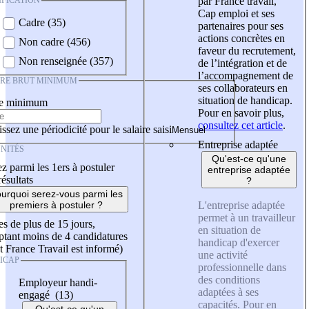
IFICATION
par France travail,
Cap emploi et ses
Cadre (35)
partenaires pour ses
actions concrètes en
Non cadre (456)
faveur du recrutement,
Non renseignée (357)
de l’intégration et de
l’accompagnement de
IRE BRUT MINIMUM
ses collaborateurs en
situation de handicap.
re minimum
Pour en savoir plus,
consultez cet article
.
ssez une périodicité pour le salaire saisi
Entreprise adaptée
NITÉS
Qu'est-ce qu'une
z parmi les 1ers à postuler
entreprise adaptée
résultats
?
urquoi serez-vous parmi les
L'entreprise adaptée
premiers à postuler ?
permet à un travailleur
es de plus de 15 jours,
en situation de
tant moins de 4 candidatures
handicap d'exercer
t France Travail est informé)
une activité
ICAP
professionnelle dans
des conditions
Employeur handi-
adaptées à ses
engagé (13)
capacités. Pour en
Qu'est-ce qu'un