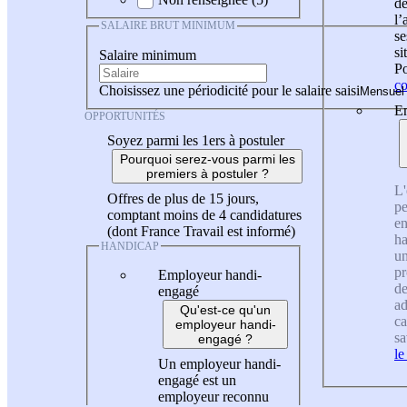
de
l
SALAIRE BRUT MINIMUM
se
si
Salaire minimum
Po
co
Choisissez une périodicité pour le salaire saisi
En
OPPORTUNITÉS
Soyez parmi les 1ers à postuler
Pourquoi serez-vous parmi les
premiers à postuler ?
L'
Offres de plus de 15 jours,
pe
comptant moins de 4 candidatures
en
(dont France Travail est informé)
ha
HANDICAP
un
pr
Employeur handi-
de
engagé
ad
Qu'est-ce qu'un
ca
employeur handi-
sa
engagé ?
le
Un employeur handi-
engagé est un
employeur reconnu