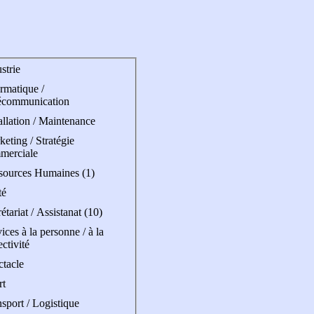
strie
rmatique /
écommunication
allation / Maintenance
eting / Stratégie
merciale
sources Humaines (1)
té
étariat / Assistanat (10)
ices à la personne / à la
ectivité
ctacle
rt
sport / Logistique