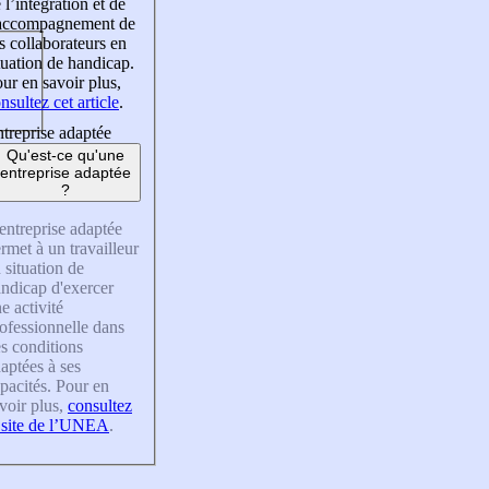
 l’intégration et de
’accompagnement de
s collaborateurs en
tuation de handicap.
ur en savoir plus,
nsultez cet article
.
treprise adaptée
Qu'est-ce qu'une
entreprise adaptée
?
entreprise adaptée
rmet à un travailleur
 situation de
ndicap d'exercer
e activité
ofessionnelle dans
s conditions
aptées à ses
pacités. Pour en
voir plus,
consultez
 site de l’UNEA
.