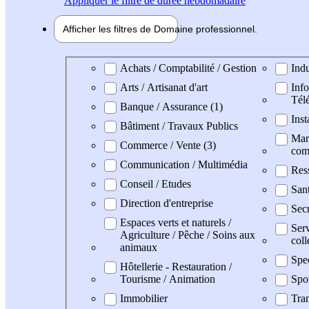
Appliquer
le filtre de durée hebdomadaire
Afficher les filtres de
Domaine pro
fessionnel
Domaine professionel
Achats / Comptabilité / Gestion
Indu
Arts / Artisanat d'art
Info
Tél
Banque / Assurance (1)
Inst
Bâtiment / Travaux Publics
Mark
Commerce / Vente (3)
com
Communication / Multimédia
Res
Conseil / Etudes
San
Direction d'entreprise
Secr
Espaces verts et naturels /
Serv
Agriculture / Pêche / Soins aux
coll
animaux
Spe
Hôtellerie - Restauration /
Tourisme / Animation
Spo
Immobilier
Tran