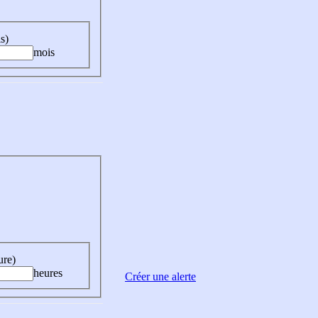
s)
mois
ure)
heures
Créer une alerte