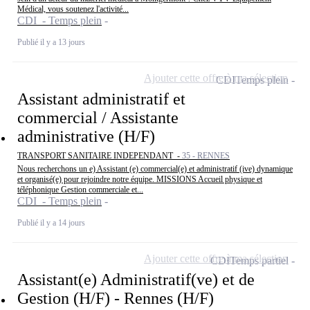
Médical, vous soutenez l'activité...
CDI - Temps plein
Publié il y a 13 jours
Ajouter cette offre à ma sélection
CDI
Temps plein
Assistant administratif et
commercial / Assistante
administrative (H/F)
TRANSPORT SANITAIRE INDEPENDANT -
35 - RENNES
Nous recherchons un e) Assistant (e) commercial(e) et administratif (ive) dynamique
et organisé(e) pour rejoindre notre équipe. MISSIONS Accueil physique et
téléphonique Gestion commerciale et...
CDI - Temps plein
Publié il y a 14 jours
Ajouter cette offre à ma sélection
CDI
Temps partiel
Assistant(e) Administratif(ve) et de
Gestion (H/F) - Rennes (H/F)