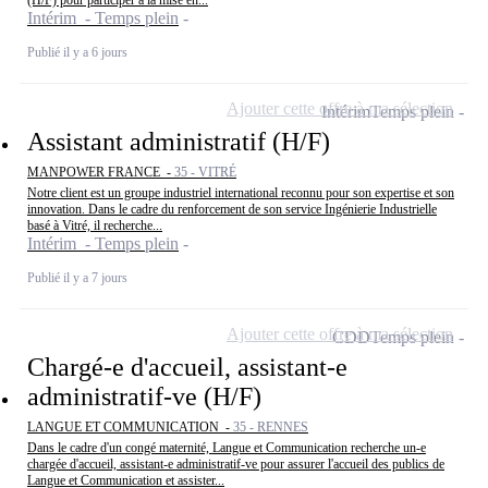
(H/F) pour participer à la mise en...
Intérim - Temps plein
Publié il y a 6 jours
Ajouter cette offre à ma sélection
Intérim
Temps plein
Assistant administratif (H/F)
MANPOWER FRANCE -
35 - VITRÉ
Notre client est un groupe industriel international reconnu pour son expertise et son
innovation. Dans le cadre du renforcement de son service Ingénierie Industrielle
basé à Vitré, il recherche...
Intérim - Temps plein
Publié il y a 7 jours
Ajouter cette offre à ma sélection
CDD
Temps plein
Chargé-e d'accueil, assistant-e
administratif-ve (H/F)
LANGUE ET COMMUNICATION -
35 - RENNES
Dans le cadre d'un congé maternité, Langue et Communication recherche un-e
chargée d'accueil, assistant-e administratif-ve pour assurer l'accueil des publics de
Langue et Communication et assister...