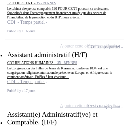
120 POUR CENT -
35 - RENNES
Le cabinet d'expertise comptable 120 POUR CENT poursuit sa croissance.
Spécialisés dans l'accompagnement financier et stratégique des acteurs de
l'immobilier, de la promotion et du BTP, nous créons...
CDI - Temps partiel
Publié il y a 16 jours
Ajouter cette offre à ma sélection
CDI
Temps partiel
Assistant administratif (H/F)
CDT RELATIONS HUMAINES -
35 - RENNES
La Congrégation des Filles de Jésus de Kermaria, fondée en 1834, est une
congrégation religieuse internationale présente en Europe, en Afrique et sur le
continent américain. Fidèles à leur charisme...
CDI - Temps partiel
Publié il y a 17 jours
Ajouter cette offre à ma sélection
CDD
Temps plein
Assistant(e) Administratif(ve) et
Comptable. (H/F)