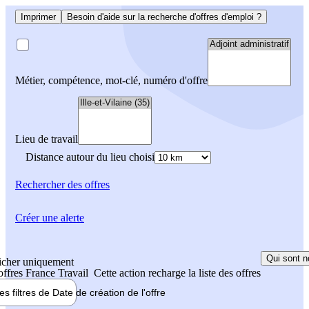
Imprimer
Besoin d'aide sur la recherche d'offres d'emploi ?
Métier, compétence, mot-clé, numéro d'offre
Lieu de travail
Distance autour du lieu choisi
Rechercher
des offres
Créer une alerte
Qui sont n
icher uniquement
 offres France Travail
Cette action recharge la liste des offres
les filtres de
Date de création
de l'offre