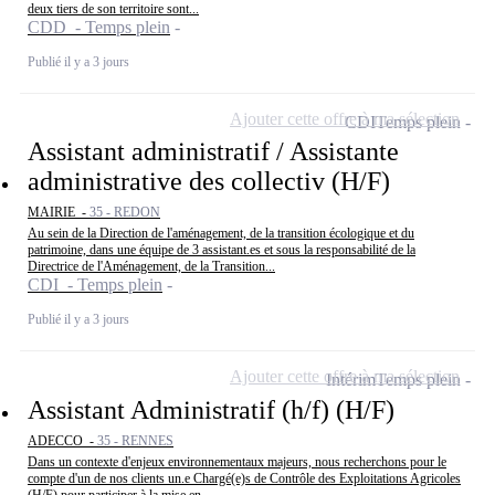
deux tiers de son territoire sont...
CDD - Temps plein
Publié il y a 3 jours
Ajouter cette offre à ma sélection
CDI
Temps plein
Assistant administratif / Assistante
administrative des collectiv (H/F)
MAIRIE -
35 - REDON
Au sein de la Direction de l'aménagement, de la transition écologique et du
patrimoine, dans une équipe de 3 assistant.es et sous la responsabilité de la
Directrice de l'Aménagement, de la Transition...
CDI - Temps plein
Publié il y a 3 jours
Ajouter cette offre à ma sélection
Intérim
Temps plein
Assistant Administratif (h/f) (H/F)
ADECCO -
35 - RENNES
Dans un contexte d'enjeux environnementaux majeurs, nous recherchons pour le
compte d'un de nos clients un.e Chargé(e)s de Contrôle des Exploitations Agricoles