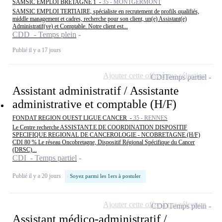
SAMSIC EMPLOI BRETAGNE 1 -
35 - MONTGERMONT
SAMSIC EMPLOI TERTIAIRE, spécialiste en recrutement de profils qualifiés,
middle management et cadres, recherche pour son client, un(e) Assistant(e)
Administratif(ve) et Comptable. Notre client est...
CDD - Temps plein
Publié il y a 17 jours
Ajouter cette offre à ma sélection
CDI
Temps partiel
Assistant administratif / Assistante
administrative et comptable (H/F)
FONDAT REGION OUEST LIGUE CANCER -
35 - RENNES
Le Centre recherche ASSISTANT.E DE COORDINATION DISPOSITIF
SPECIFIQUE REGIONAL DE CANCEROLOGIE - NCOBRETAGNE (H/F)
CDI 80 % Le réseau Oncobretagne, Dispositif Régional Spécifique du Cancer
(DRSC)...
CDI - Temps partiel
Publié il y a 20 jours
Soyez parmi les 1ers à postuler
Ajouter cette offre à ma sélection
CDD
Temps plein
Assistant médico-administratif /