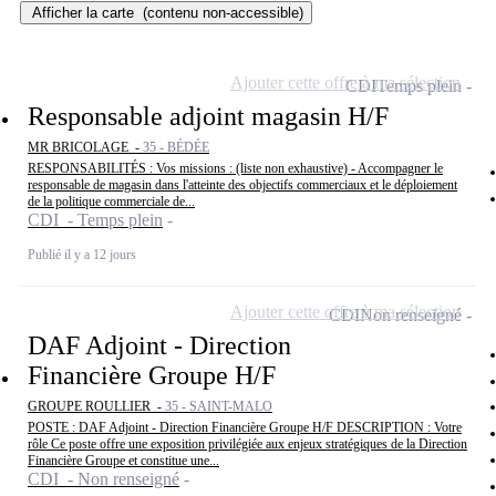
Afficher la carte
(contenu non-accessible)
Ajouter cette offre à ma sélection
CDI
Temps plein
Responsable adjoint magasin H/F
MR BRICOLAGE -
35 - BÉDÉE
RESPONSABILITÉS : Vos missions : (liste non exhaustive) - Accompagner le
responsable de magasin dans l'atteinte des objectifs commerciaux et le déploiement
de la politique commerciale de...
CDI - Temps plein
Publié il y a 12 jours
Ajouter cette offre à ma sélection
CDI
Non renseigné
DAF Adjoint - Direction
Financière Groupe H/F
GROUPE ROULLIER -
35 - SAINT-MALO
POSTE : DAF Adjoint - Direction Financière Groupe H/F DESCRIPTION : Votre
rôle Ce poste offre une exposition privilégiée aux enjeux stratégiques de la Direction
Financière Groupe et constitue une...
CDI - Non renseigné