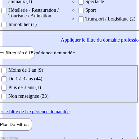
animaux (1)
Spectacle
Hôtellerie - Restauration /
Sport
Tourisme / Animation
Transport / Logistique (2)
Immobilier (1)
Appliquer
le filtre du domaine professi
es filtres liés à l'
Expérience
demandée
ience demandée
Moins de 1 an (9)
De 1 à 3 ans (44)
Plus de 3 ans (1)
Non renseignée (33)
er
le filtre de l'expérience demandée
Plus De
Filtres