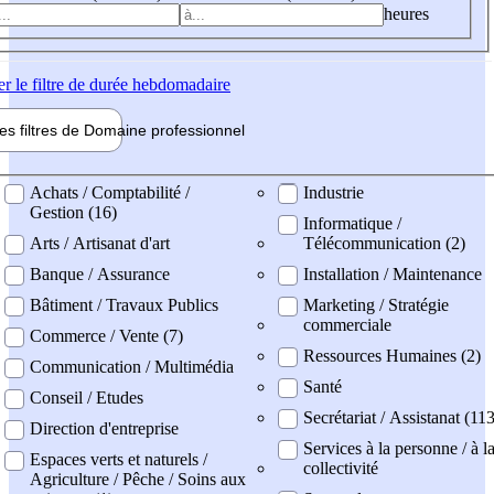
heures
er
le filtre de durée hebdomadaire
les filtres de
Domaine pro
fessionnel
ne professionel
Achats / Comptabilité /
Industrie
Gestion (16)
Informatique /
Arts / Artisanat d'art
Télécommunication (2)
Banque / Assurance
Installation / Maintenance
Bâtiment / Travaux Publics
Marketing / Stratégie
commerciale
Commerce / Vente (7)
Ressources Humaines (2)
Communication / Multimédia
Santé
Conseil / Etudes
Secrétariat / Assistanat (11
Direction d'entreprise
Services à la personne / à l
Espaces verts et naturels /
collectivité
Agriculture / Pêche / Soins aux