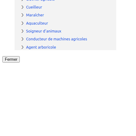
Fermer
Fermer
le détail de l'offre
/
Offre
sur
Offre précéden