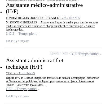
Assistante médico-administrative
(H/F)
FONDAT REGION OUEST LIGUE CANCER -
35 - RENNES
MISSIONS GENERALES : - Assurer une frappe de qualité pour tous les comptes
rendus et courriers liés à la prise en charge du patient en cancérologie. - Assurer
l'archivage des...
CDD - Temps plein
Publié il y a 20 jours
Ajouter cette offre à ma sélection
CDI
Temps partiel
Assistant administratif et
technique (H/F)
CERUR -
35 - RENNES
Depuis 1977 le CERUR imagine les territoires de demain, accompagne l'élaboration
et l'évaluation des politiques publiques, programme les projets architecturaux et
urbains. Collectivités locales dans...
CDI - Temps partiel
Publié il y a 21 jours