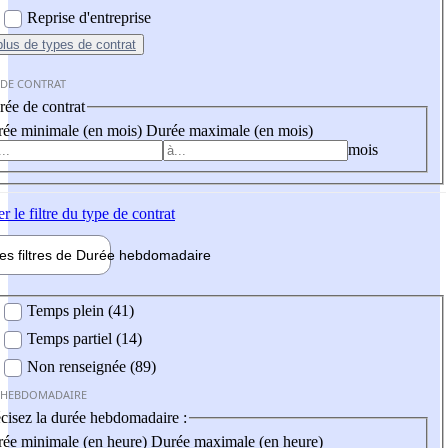
Reprise d'entreprise
plus
de types de contrat
 DE CONTRAT
ée de contrat
ée minimale (en mois)
Durée maximale (en mois)
mois
er
le filtre du type de contrat
les filtres de
Durée hebdo
madaire
 hebdomadaire
Temps plein (41)
Temps partiel (14)
Non renseignée (89)
 HEBDOMADAIRE
cisez la durée hebdomadaire :
ée minimale (en heure)
Durée maximale (en heure)