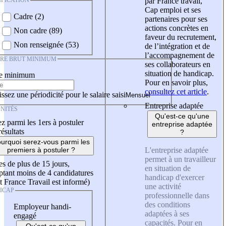
IFICATION
par France travail,
Cap emploi et ses
Cadre (2)
partenaires pour ses
actions concrètes en
Non cadre (89)
faveur du recrutement,
Non renseignée (53)
de l’intégration et de
l’accompagnement de
IRE BRUT MINIMUM
ses collaborateurs en
situation de handicap.
re minimum
Pour en savoir plus,
consultez cet article
.
ssez une périodicité pour le salaire saisi
Entreprise adaptée
NITÉS
Qu'est-ce qu'une
z parmi les 1ers à postuler
entreprise adaptée
résultats
?
urquoi serez-vous parmi les
L'entreprise adaptée
premiers à postuler ?
permet à un travailleur
es de plus de 15 jours,
en situation de
tant moins de 4 candidatures
handicap d'exercer
t France Travail est informé)
une activité
ICAP
professionnelle dans
des conditions
Employeur handi-
adaptées à ses
engagé
capacités. Pour en
Qu'est-ce qu'un