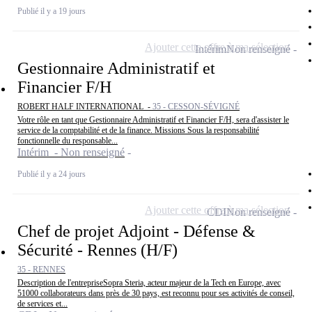
Publié il y a 19 jours
Ajouter cette offre à ma sélection
Intérim
Non renseigné
Gestionnaire Administratif et
Financier F/H
ROBERT HALF INTERNATIONAL -
35 - CESSON-SÉVIGNÉ
Votre rôle en tant que Gestionnaire Administratif et Financier F/H, sera d'assister le
service de la comptabilité et de la finance. Missions Sous la responsabilité
fonctionnelle du responsable...
Intérim - Non renseigné
Publié il y a 24 jours
Ajouter cette offre à ma sélection
CDI
Non renseigné
Chef de projet Adjoint - Défense &
Sécurité - Rennes (H/F)
35 - RENNES
Description de l'entrepriseSopra Steria, acteur majeur de la Tech en Europe, avec
51000 collaborateurs dans près de 30 pays, est reconnu pour ses activités de conseil,
de services et...