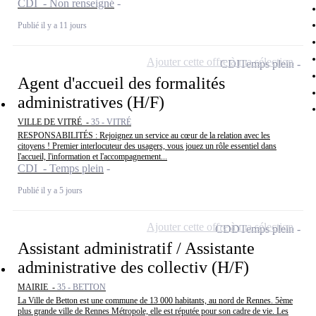
CDI - Non renseigné
Publié il y a 11 jours
Ajouter cette offre à ma sélection
CDI
Temps plein
Agent d'accueil des formalités
administratives (H/F)
VILLE DE VITRÉ -
35 - VITRÉ
RESPONSABILITÉS : Rejoignez un service au cœur de la relation avec les
citoyens ! Premier interlocuteur des usagers, vous jouez un rôle essentiel dans
l'accueil, l'information et l'accompagnement...
CDI - Temps plein
Publié il y a 5 jours
Ajouter cette offre à ma sélection
CDD
Temps plein
Assistant administratif / Assistante
administrative des collectiv (H/F)
MAIRIE -
35 - BETTON
La Ville de Betton est une commune de 13 000 habitants, au nord de Rennes. 5ème
plus grande ville de Rennes Métropole, elle est réputée pour son cadre de vie. Les