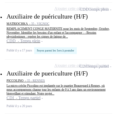
Ajouter cette offre à ma sélection
CDD
Temps plein
Auxiliaire de puériculture (H/F)
MATRIOCHKA -
35 - VIGNOC
REMPLACEMENT CONGE MATERNITE pour les mois de Septembre, Octobre,
Novembre. Identifier les besoins d'un enfant et l'accompagner : - Besoins
physiologiques : repérer les signes de fatigue de...
CDD - Temps plein
Publié il y a 17 jours
Soyez parmi les 1ers à postuler
Ajouter cette offre à ma sélection
CDI
Temps partiel
Auxiliaire de puericulture (H/F)
PICCOLINO -
35 - RENNES
La micro-crèche Piccolino est implantée sur le quartier Beauregard à Rennes, où
nous accompagnons chaque jour les enfants de 0 à 3 ans dans un environnement
bienveillant et stimulant. Notre projet...
CDI - Temps partiel
Publié il y a 20 jours