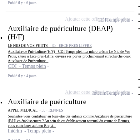
Publié il y a 6 jours
Ajouter cette offre à ma sélection
CDI
Temps plein
Auxiliaire de puériculture (DEAP)
(H/F)
LE NID DE VOS PETITS -
35 - ERCE PRES LIFFRE
Auxiliaire de Puériculture (H/F) - CDI Temps plein La micro-crèche Le Nid de Vos
Petits, située à Ercé-près-Liffré, ouvrira ses portes prochainement et recherche deux
Auxiliaire de Puériculture...
CDI - Temps plein
Publié il y a 4 jours
Ajouter cette offre à ma sélection
Intérim
Temps plein
Auxiliaire de puériculture
APPEL MEDICAL -
35 - RENNES
Souhaitez-vous contribuer au bien-être des enfants comme Auxiliaire de puériculture
(F/H) en établissement ? Au sein de cet établissement parental du centre de Rennes,
vous contribuez au bien-être, à...
Intérim - Temps plein