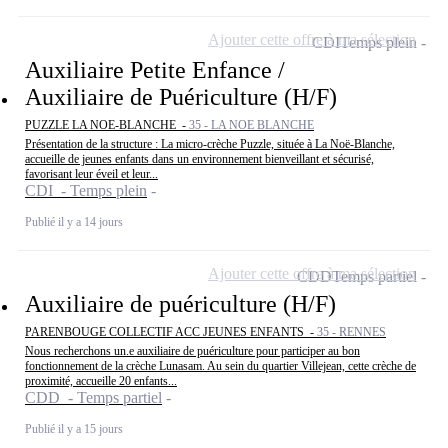
Ajouter cette offre à ma sélection
CDI
Temps plein
Auxiliaire Petite Enfance /
Auxiliaire de Puériculture (H/F)
PUZZLE LA NOE-BLANCHE -
35 - LA NOE BLANCHE
Présentation de la structure : La micro-crèche Puzzle, située à La Noë-Blanche,
accueille de jeunes enfants dans un environnement bienveillant et sécurisé,
favorisant leur éveil et leur...
CDI - Temps plein
Publié il y a 14 jours
Ajouter cette offre à ma sélection
CDD
Temps partiel
Auxiliaire de puériculture (H/F)
PARENBOUGE COLLECTIF ACC JEUNES ENFANTS -
35 - RENNES
Nous recherchons un.e auxiliaire de puériculture pour participer au bon
fonctionnement de la crèche Lunasam. Au sein du quartier Villejean, cette crèche de
proximité, accueille 20 enfants...
CDD - Temps partiel
Publié il y a 15 jours