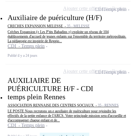
Ajouter cette offre à ma sélection
CDI
Temps plein
Auxiliaire de puériculture (H/F)
CRECHES EXPANSION MELESSE -
35 - MELESSE
Crèches Expansion (« Les P'tits Babadins ») exploite un réseau de 104
établissements d'accueil de jeunes enfants sur l'ensemble du territoire métropolitain.
La pédagogie est inspirée de Reggio...
CDI - Temps plein
Publié il y a 24 jours
Ajouter cette offre à ma sélection
CDI
Temps plein
AUXILIAIRE DE
PUÉRICULTURE H/F - CDI
temps plein Rennes
ASSOCIATION RENNAISE DES CENTRES SOCIAUX -
35 - RENNES
LE POSTE Nous recrutons un.e auxiliaire de puériculture pour rejoindre les
effectifs de la petite enfance de l'ARCS. Votre principale mission sera d'accueillir et
d'accompagner chaque enfant et de...
CDI - Temps plein