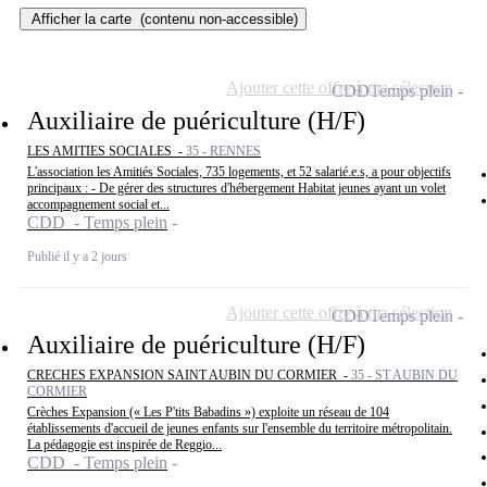
Afficher la carte
(contenu non-accessible)
Ajouter cette offre à ma sélection
CDD
Temps plein
Auxiliaire de puériculture (H/F)
LES AMITIES SOCIALES -
35 - RENNES
L'association les Amitiés Sociales, 735 logements, et 52 salarié.e.s, a pour objectifs
principaux : - De gérer des structures d'hébergement Habitat jeunes ayant un volet
accompagnement social et...
CDD - Temps plein
Publié il y a 2 jours
Ajouter cette offre à ma sélection
CDD
Temps plein
Auxiliaire de puériculture (H/F)
CRECHES EXPANSION SAINT AUBIN DU CORMIER -
35 - ST AUBIN DU
CORMIER
Crèches Expansion (« Les P'tits Babadins ») exploite un réseau de 104
établissements d'accueil de jeunes enfants sur l'ensemble du territoire métropolitain.
La pédagogie est inspirée de Reggio...
CDD - Temps plein