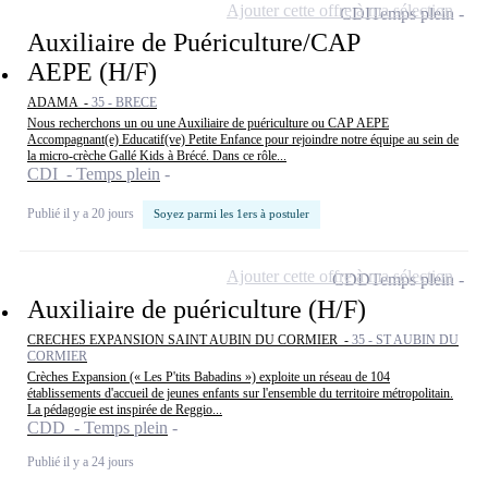
Ajouter cette offre à ma sélection
CDI
Temps plein
Auxiliaire de Puériculture/CAP
AEPE (H/F)
ADAMA -
35 - BRECE
Nous recherchons un ou une Auxiliaire de puériculture ou CAP AEPE
Accompagnant(e) Educatif(ve) Petite Enfance pour rejoindre notre équipe au sein de
la micro-crèche Gallé Kids à Brécé. Dans ce rôle...
CDI - Temps plein
Publié il y a 20 jours
Soyez parmi les 1ers à postuler
Ajouter cette offre à ma sélection
CDD
Temps plein
Auxiliaire de puériculture (H/F)
CRECHES EXPANSION SAINT AUBIN DU CORMIER -
35 - ST AUBIN DU
CORMIER
Crèches Expansion (« Les P'tits Babadins ») exploite un réseau de 104
établissements d'accueil de jeunes enfants sur l'ensemble du territoire métropolitain.
La pédagogie est inspirée de Reggio...
CDD - Temps plein
Publié il y a 24 jours