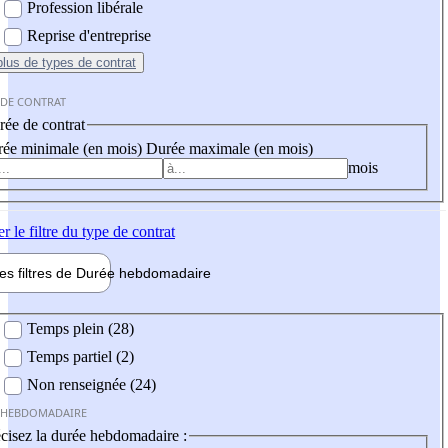
Profession libérale
Reprise d'entreprise
plus
de types de contrat
 DE CONTRAT
ée de contrat
ée minimale (en mois)
Durée maximale (en mois)
mois
er
le filtre du type de contrat
les filtres de
Durée hebdo
madaire
 hebdomadaire
Temps plein (28)
Temps partiel (2)
Non renseignée (24)
 HEBDOMADAIRE
cisez la durée hebdomadaire :