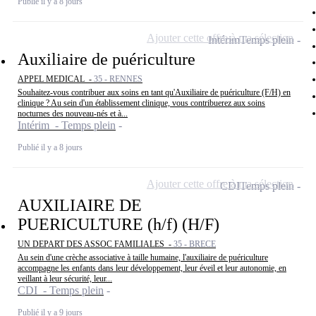
Publié il y a 8 jours
Ajouter cette offre à ma sélection
Intérim
Temps plein
Auxiliaire de puériculture
APPEL MEDICAL -
35 - RENNES
Souhaitez-vous contribuer aux soins en tant qu'Auxiliaire de puériculture (F/H) en
clinique ? Au sein d'un établissement clinique, vous contribuerez aux soins
nocturnes des nouveau-nés et à...
Intérim - Temps plein
Publié il y a 8 jours
Ajouter cette offre à ma sélection
CDI
Temps plein
AUXILIAIRE DE
PUERICULTURE (h/f) (H/F)
UN DEPART DES ASSOC FAMILIALES -
35 - BRECE
Au sein d'une crèche associative à taille humaine, l'auxiliaire de puériculture
accompagne les enfants dans leur développement, leur éveil et leur autonomie, en
veillant à leur sécurité, leur...
CDI - Temps plein
Publié il y a 9 jours