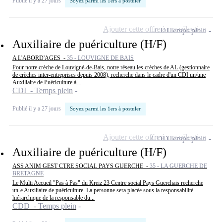
Publié il y a 27 jours
Soyez parmi les 1ers à postuler
Ajouter cette offre à ma sélection
CDI
Temps plein
Auxiliaire de puériculture (H/F)
A L'ABORD'AGES -
35 - LOUVIGNE DE BAIS
Pour notre crèche de Louvigné-de-Bais, notre réseau les crèches de AL (gestionnaire
de crèches inter-entreprises depuis 2008), recherche dans le cadre d'un CDI un/une
Auxiliaire de Puériculture à...
CDI - Temps plein
Publié il y a 27 jours
Soyez parmi les 1ers à postuler
Ajouter cette offre à ma sélection
CDD
Temps plein
Auxiliaire de puériculture (H/F)
ASS ANIM GEST CTRE SOCIAL PAYS GUERCHE -
35 - LA GUERCHE DE
BRETAGNE
Le Multi Accueil "Pas à Pas" du Kreiz 23 Centre social Pays Guerchais recherche
un-e Auxiliaire de puériculture. La personne sera placée sous la responsabilité
hiérarchique de la responsable du...
CDD - Temps plein