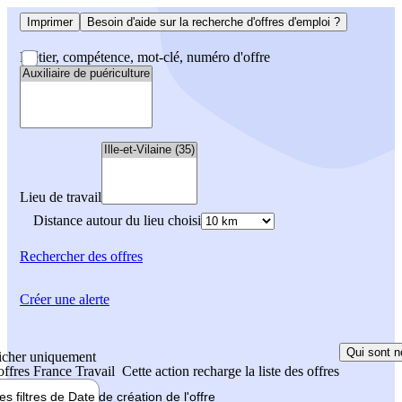
Imprimer
Besoin d'aide sur la recherche d'offres d'emploi ?
Métier, compétence, mot-clé, numéro d'offre
Lieu de travail
Distance autour du lieu choisi
Rechercher
des offres
Créer une alerte
Qui sont n
icher uniquement
 offres France Travail
Cette action recharge la liste des offres
les filtres de
Date de création
de l'offre