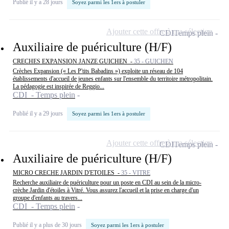
Publié il y a 28 jours
Soyez parmi les 1ers à postuler
Ajouter cette offre à ma sélection
CDI
Temps plein
Auxiliaire de puériculture (H/F)
CRECHES EXPANSION JANZE GUICHEN -
35 - GUICHEN
Crèches Expansion (« Les P'tits Babadins ») exploite un réseau de 104
établissements d'accueil de jeunes enfants sur l'ensemble du territoire métropolitain.
La pédagogie est inspirée de Reggio...
CDI - Temps plein
Publié il y a 29 jours
Soyez parmi les 1ers à postuler
Ajouter cette offre à ma sélection
CDI
Temps plein
Auxiliaire de puériculture (H/F)
MICRO CRECHE JARDIN D'ETOILES -
35 - VITRE
Recherche auxiliaire de puériculture pour un poste en CDI au sein de la micro-
crèche Jardin d'étoiles à Vitré. Vous assurez l'accueil et la prise en charge d'un
groupe d'enfants au travers...
CDI - Temps plein
Publié il y a plus de 30 jours
Soyez parmi les 1ers à postuler