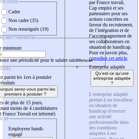
IFICATION
par France travail,
Cap emploi et ses
Cadre
partenaires pour ses
actions concrètes en
Non cadre (35)
faveur du recrutement,
Non renseignée (19)
de l’intégration et de
l’accompagnement de
IRE BRUT MINIMUM
ses collaborateurs en
situation de handicap.
re minimum
Pour en savoir plus,
consultez cet article
.
ssez une périodicité pour le salaire saisi
Entreprise adaptée
NITÉS
Qu'est-ce qu'une
z parmi les 1ers à postuler
entreprise adaptée
résultats
?
urquoi serez-vous parmi les
L'entreprise adaptée
premiers à postuler ?
permet à un travailleur
es de plus de 15 jours,
en situation de
tant moins de 4 candidatures
handicap d'exercer
t France Travail est informé)
une activité
ICAP
professionnelle dans
des conditions
Employeur handi-
adaptées à ses
engagé
capacités. Pour en