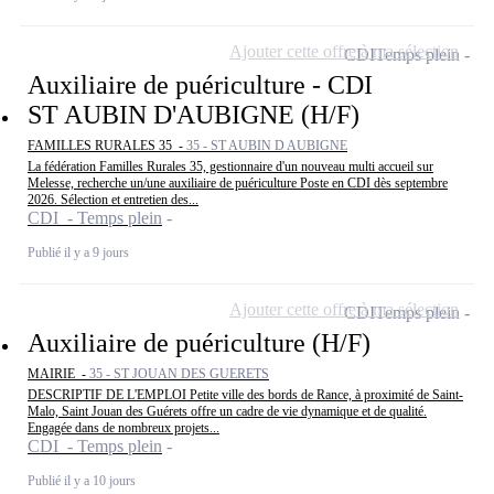
Ajouter cette offre à ma sélection
CDI
Temps plein
Auxiliaire de puériculture - CDI
ST AUBIN D'AUBIGNE (H/F)
FAMILLES RURALES 35 -
35 - ST AUBIN D AUBIGNE
La fédération Familles Rurales 35, gestionnaire d'un nouveau multi accueil sur
Melesse, recherche un/une auxiliaire de puériculture Poste en CDI dès septembre
2026. Sélection et entretien des...
CDI - Temps plein
Publié il y a 9 jours
Ajouter cette offre à ma sélection
CDI
Temps plein
Auxiliaire de puériculture (H/F)
MAIRIE -
35 - ST JOUAN DES GUERETS
DESCRIPTIF DE L'EMPLOI Petite ville des bords de Rance, à proximité de Saint-
Malo, Saint Jouan des Guérets offre un cadre de vie dynamique et de qualité.
Engagée dans de nombreux projets...
CDI - Temps plein
Publié il y a 10 jours