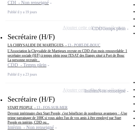
CDI - Non renseigné
Publié il y a 19 jours
Ajouter cette offre à ma sélection
CDD
Temps plein
Secrétaire (H/F)
LA CHRYSALIDE DE MARTIGUES -
13 - PORT-DE-BOUC
L'Association la Chrysalide de Martigues recrute en CDD d'un mois renouvelable: 1
secrétaire sociale (H/F) à temps plein pour l'ESAT des Etangs situé à Port de Bouc
La personne recrutée...
CDD - Temps plein
Publié il y a 23 jours
Ajouter cette offre à ma sélection
Intérim
Non renseigné
Secrétaire (H/F)
START PEOPLE -
13 - FOS-SUR-MER
Devenir intérimaire chez Start People, c'est bénéficier de nombreux avantages : -Une
prime parrainage de 100€ si vous aidez l'un de vos amis à être employé par Start
People en intérim, CDD ou...
Intérim - Non renseigné