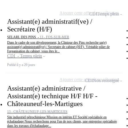
Ajouter cette offre à ma sélection
CDI
Temps plein
Assistant(e) administratif(ve) /
Secrétaire (H/F)
SELARL DES PINS -
13 - FOS-SUR-MER
Dans le cadre de son développement, la Clinique des Pins recherche un(e)
assistant(e) administratif(ve) / Secretaire de cabinet (H/F). Véritable pilier de
l'organisation du cabinet, vous êtes le...
CDI - Temps plein
Publié il y a 29 jours
Ajouter cette offre à ma sélection
CDI
Non renseigné
Assistant(e) administrative /
Assistant(e) technique H/F H/F -
Châteauneuf-les-Martigues
13 - CHÂTEAUNEUF-LES-MARTIGUES
Site industriel pétrochimique Mission en intérim ET Société spécialisée en
échafaudage Nous recherchons pour l'un de nos clients, une entreprise spécialisée
dans les travaux d'échafaudage...