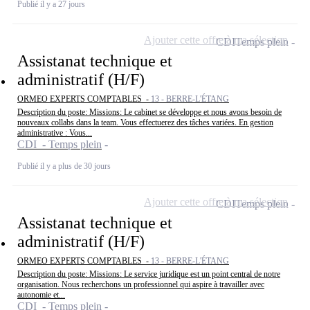
Publié il y a 27 jours
Ajouter cette offre à ma sélection
CDI
Temps plein
Assistanat technique et
administratif (H/F)
ORMEO EXPERTS COMPTABLES -
13 - BERRE-L'ÉTANG
Description du poste: Missions: Le cabinet se développe et nous avons besoin de
nouveaux collabs dans la team. Vous effectuerez des tâches variées. En gestion
administrative : Vous...
CDI - Temps plein
Publié il y a plus de 30 jours
Ajouter cette offre à ma sélection
CDI
Temps plein
Assistanat technique et
administratif (H/F)
ORMEO EXPERTS COMPTABLES -
13 - BERRE-L'ÉTANG
Description du poste: Missions: Le service juridique est un point central de notre
organisation. Nous recherchons un professionnel qui aspire à travailler avec
autonomie et...
CDI - Temps plein