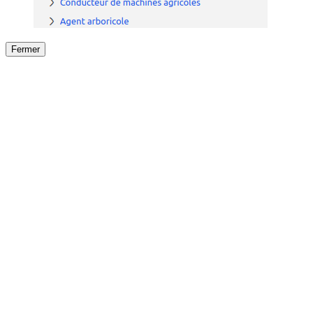
Fermer
Fermer
le détail de l'offre
/
Offre
sur
Offre précéden