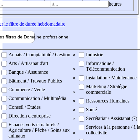
heures
er
le filtre de durée hebdomadaire
les filtres de
Domaine pro
fessionnel
ne professionel
Achats / Comptabilité / Gestion
Industrie
Arts / Artisanat d'art
Informatique /
Télécommunication
Banque / Assurance
Installation / Maintenance
Bâtiment / Travaux Publics
Marketing / Stratégie
Commerce / Vente
commerciale
Communication / Multimédia
Ressources Humaines
Conseil / Etudes
Santé
Direction d'entreprise
Secrétariat / Assistanat (7)
Espaces verts et naturels /
Services à la personne / à l
Agriculture / Pêche / Soins aux
collectivité
animaux