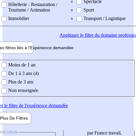
Spectacle
Hôtellerie - Restauration /
Tourisme / Animation
Sport
Immobilier
Transport / Logistique
Appliquer
le filtre du domaine professi
es filtres liés à l'
Expérience
demandée
ience demandée
Moins de 1 an
De 1 à 3 ans (4)
Plus de 3 ans
Non renseignée
er
le filtre de l'expérience demandée
Plus De
Filtres
IFICATION
par France travail,