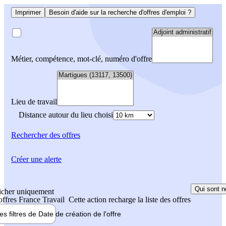
Imprimer
Besoin d'aide sur la recherche d'offres d'emploi ?
Métier, compétence, mot-clé, numéro d'offre
Lieu de travail
Distance autour du lieu choisi
Rechercher
des offres
Créer une alerte
Qui sont n
icher uniquement
 offres France Travail
Cette action recharge la liste des offres
les filtres de
Date de création
de l'offre