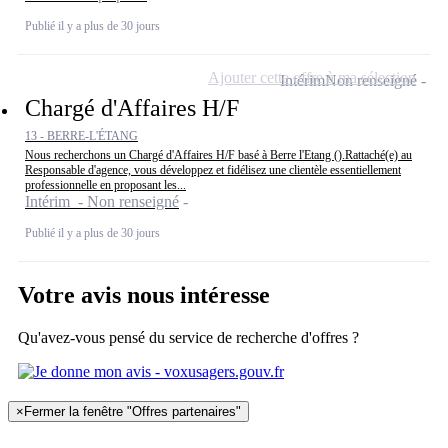
Publié il y a plus de 30 jours
Ajouter cette offre à ma sélection
Intérim
Non renseigné
Chargé d'Affaires H/F
13 - BERRE-L'ÉTANG
Nous recherchons un Chargé d'Affaires H/F basé à Berre l'Etang ().Rattaché(e) au
Responsable d'agence, vous développez et fidélisez une clientèle essentiellement
professionnelle en proposant les...
Intérim - Non renseigné
Publié il y a plus de 30 jours
Votre avis nous intéresse
Qu'avez-vous pensé du service de recherche d'offres ?
×
Fermer la fenêtre "Offres partenaires"