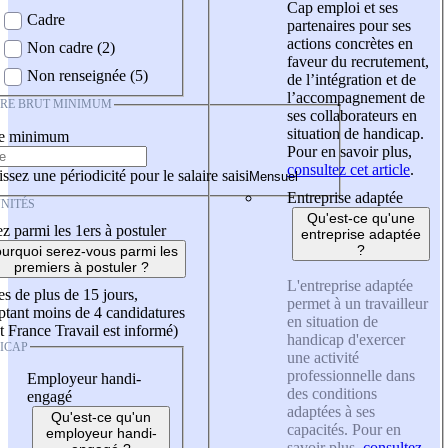
Cap emploi et ses
Cadre
partenaires pour ses
actions concrètes en
Non cadre (2)
faveur du recrutement,
Non renseignée (5)
de l’intégration et de
l’accompagnement de
IRE BRUT MINIMUM
ses collaborateurs en
situation de handicap.
re minimum
Pour en savoir plus,
consultez cet article
.
ssez une périodicité pour le salaire saisi
Entreprise adaptée
NITÉS
Qu'est-ce qu'une
z parmi les 1ers à postuler
entreprise adaptée
?
urquoi serez-vous parmi les
premiers à postuler ?
L'entreprise adaptée
es de plus de 15 jours,
permet à un travailleur
tant moins de 4 candidatures
en situation de
t France Travail est informé)
handicap d'exercer
ICAP
une activité
professionnelle dans
Employeur handi-
des conditions
engagé
adaptées à ses
Qu'est-ce qu'un
capacités. Pour en
employeur handi-
savoir plus,
consultez