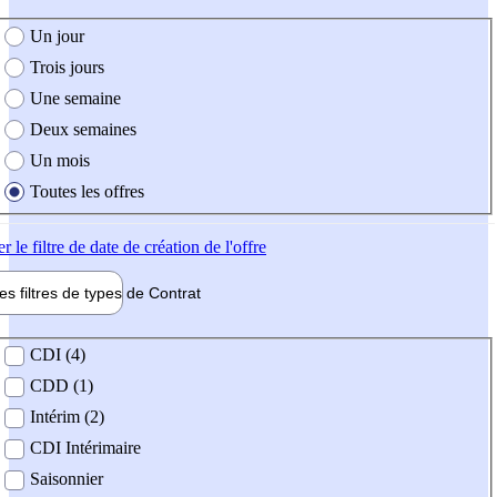
e création de l'offre
Un jour
Trois jours
Une semaine
Deux semaines
Un mois
Toutes les offres
er
le filtre de date de création de l'offre
les filtres de types de
Contrat
de contrat
CDI (4)
CDD (1)
Intérim (2)
CDI Intérimaire
Saisonnier