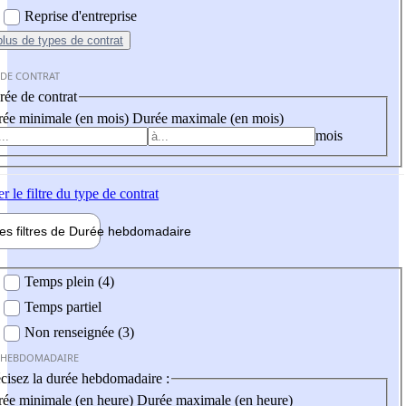
Reprise d'entreprise
plus
de types de contrat
 DE CONTRAT
ée de contrat
ée minimale (en mois)
Durée maximale (en mois)
mois
er
le filtre du type de contrat
les filtres de
Durée hebdo
madaire
 hebdomadaire
Temps plein (4)
Temps partiel
Non renseignée (3)
 HEBDOMADAIRE
cisez la durée hebdomadaire :
ée minimale (en heure)
Durée maximale (en heure)