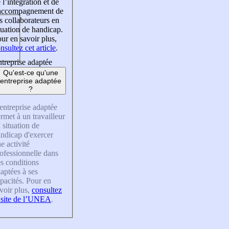
 l’intégration et de
’accompagnement de
s collaborateurs en
tuation de handicap.
ur en savoir plus,
nsultez cet article
.
treprise adaptée
Qu'est-ce qu'une
entreprise adaptée
?
entreprise adaptée
rmet à un travailleur
 situation de
ndicap d'exercer
e activité
ofessionnelle dans
s conditions
aptées à ses
pacités. Pour en
voir plus,
consultez
 site de l’UNEA
.