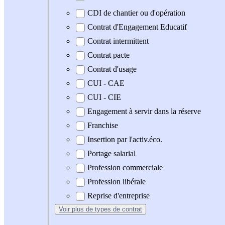
CDI de chantier ou d'opération
Contrat d'Engagement Educatif
Contrat intermittent
Contrat pacte
Contrat d'usage
CUI - CAE
CUI - CIE
Engagement à servir dans la réserve
Franchise
Insertion par l'activ.éco.
Portage salarial
Profession commerciale
Profession libérale
Reprise d'entreprise
Voir plus
de types de contrat