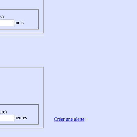
s)
mois
ure)
heures
Créer une alerte