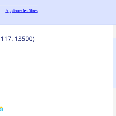
Appliquer
les filtres
3117, 13500)