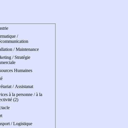
strie
rmatique /
écommunication
allation / Maintenance
eting / Stratégie
merciale
sources Humaines
té
étariat / Assistanat
ices à la personne / à la
ectivité (2)
ctacle
rt
sport / Logistique