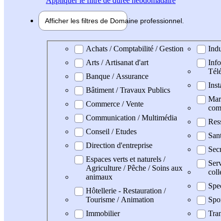
Appliquer
le filtre de durée hebdomadaire
Afficher les filtres de
Domaine pro
fessionnel
Domaine professionel
Achats / Comptabilité / Gestion
Indu
Arts / Artisanat d'art
Info
Tél
Banque / Assurance
Inst
Bâtiment / Travaux Publics
Mark
Commerce / Vente
com
Communication / Multimédia
Res
Conseil / Etudes
San
Direction d'entreprise
Secr
Espaces verts et naturels /
Serv
Agriculture / Pêche / Soins aux
coll
animaux
Spe
Hôtellerie - Restauration /
Tourisme / Animation
Spo
Immobilier
Tran