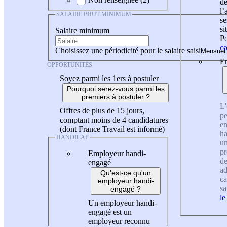
de
l
SALAIRE BRUT MINIMUM
se
si
Salaire minimum
Po
co
Choisissez une périodicité pour le salaire saisi
En
OPPORTUNITÉS
Soyez parmi les 1ers à postuler
Pourquoi serez-vous parmi les
premiers à postuler ?
L'
Offres de plus de 15 jours,
pe
comptant moins de 4 candidatures
en
(dont France Travail est informé)
ha
HANDICAP
un
pr
Employeur handi-
de
engagé
ad
Qu'est-ce qu'un
ca
employeur handi-
sa
engagé ?
le
Un employeur handi-
engagé est un
employeur reconnu