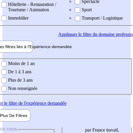
Spectacle
Hôtellerie - Restauration /
Tourisme / Animation
Sport
Immobilier
Transport / Logistique
Appliquer
le filtre du domaine professi
es filtres liés à l'
Expérience
demandée
ience demandée
Moins de 1 an
De 1 à 3 ans
Plus de 3 ans
Non renseignée
er
le filtre de l'expérience demandée
Plus De
Filtres
IFICATION
par France travail,