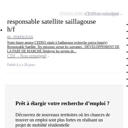
Ajouter cette offre à ma sélection
CDI
Non renseigné
responsable satellite saillagouse
h/f
66 - PERPIGNAN
Notre future agence CEDEO située à Saillagouse recherche son/sa futur(e)
Responsable Satellite. Tes missions seront les suivantes : DÉVELOPPEMENT DE
LA PART DE MARCHÉ Déployer les projets de...
CDI - Non renseigné
Publié il y a 28 jours
Prêt à élargir votre recherche d’emploi ?
Découvrez de nouveaux territoires où les chances de
trouver un emploi sont plus fortes en réalisant un
projet de mobilité résidentielle