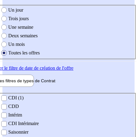
e création de l'offre
Un jour
Trois jours
Une semaine
Deux semaines
Un mois
Toutes les offres
er
le filtre de date de création de l'offre
les filtres de types de
Contrat
de contrat
CDI (1)
CDD
Intérim
CDI Intérimaire
Saisonnier