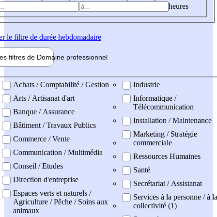
heures
er
le filtre de durée hebdomadaire
les filtres de
Domaine pro
fessionnel
ne professionel
Achats / Comptabilité / Gestion
Industrie
Arts / Artisanat d'art
Informatique /
Télécommunication
Banque / Assurance
Installation / Maintenance
Bâtiment / Travaux Publics
Marketing / Stratégie
Commerce / Vente
commerciale
Communication / Multimédia
Ressources Humaines
Conseil / Etudes
Santé
Direction d'entreprise
Secrétariat / Assistanat
Espaces verts et naturels /
Services à la personne / à l
Agriculture / Pêche / Soins aux
collectivité (1)
animaux