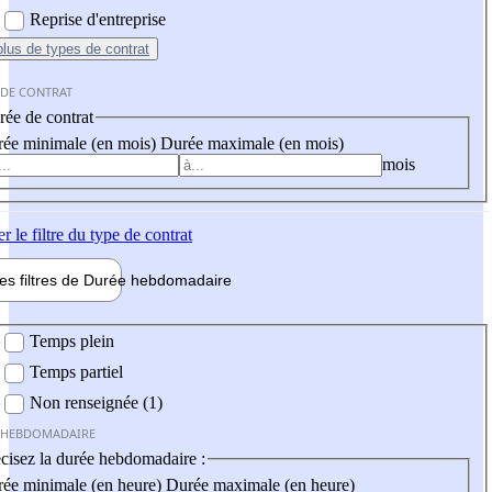
Reprise d'entreprise
plus
de types de contrat
 DE CONTRAT
ée de contrat
ée minimale (en mois)
Durée maximale (en mois)
mois
er
le filtre du type de contrat
les filtres de
Durée hebdo
madaire
 hebdomadaire
Temps plein
Temps partiel
Non renseignée (1)
 HEBDOMADAIRE
cisez la durée hebdomadaire :
ée minimale (en heure)
Durée maximale (en heure)