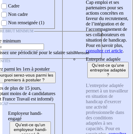
Cap emploi et ses
Cadre
partenaires pour ses
actions concrètes en
Non cadre
faveur du recrutement,
Non renseignée (1)
de l’intégration et de
l’accompagnement de
IRE BRUT MINIMUM
ses collaborateurs en
situation de handicap.
re minimum
Pour en savoir plus,
consultez cet article
.
ssez une périodicité pour le salaire saisi
Entreprise adaptée
NITÉS
Qu'est-ce qu'une
z parmi les 1ers à postuler
entreprise adaptée
?
urquoi serez-vous parmi les
premiers à postuler ?
L'entreprise adaptée
es de plus de 15 jours,
permet à un travailleur
tant moins de 4 candidatures
en situation de
t France Travail est informé)
handicap d'exercer
ICAP
une activité
professionnelle dans
Employeur handi-
des conditions
engagé
adaptées à ses
Qu'est-ce qu'un
capacités. Pour en
employeur handi-
savoir plus,
consultez