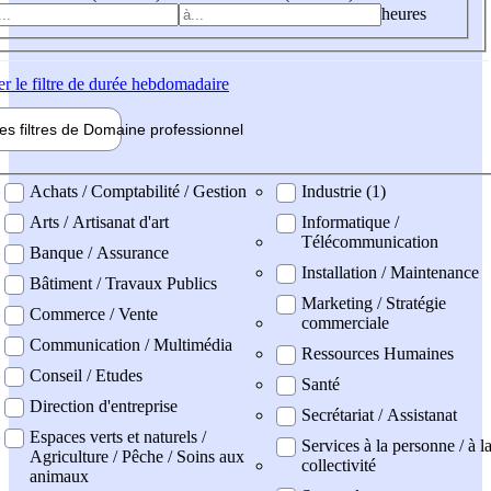
heures
er
le filtre de durée hebdomadaire
les filtres de
Domaine pro
fessionnel
ne professionel
Achats / Comptabilité / Gestion
Industrie (1)
Arts / Artisanat d'art
Informatique /
Télécommunication
Banque / Assurance
Installation / Maintenance
Bâtiment / Travaux Publics
Marketing / Stratégie
Commerce / Vente
commerciale
Communication / Multimédia
Ressources Humaines
Conseil / Etudes
Santé
Direction d'entreprise
Secrétariat / Assistanat
Espaces verts et naturels /
Services à la personne / à l
Agriculture / Pêche / Soins aux
collectivité
animaux