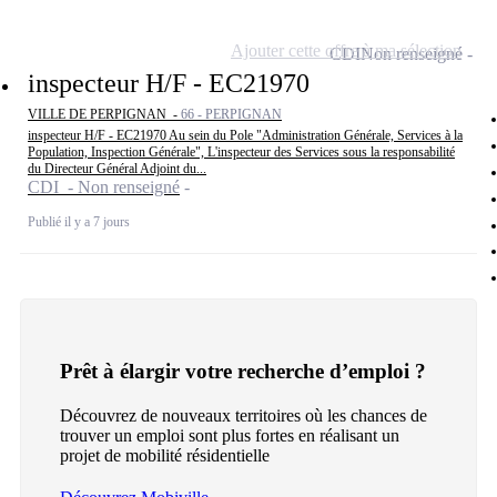
Ajouter cette offre à ma sélection
CDI
Non renseigné
inspecteur H/F - EC21970
VILLE DE PERPIGNAN -
66 - PERPIGNAN
inspecteur H/F - EC21970 Au sein du Pole "Administration Générale, Services à la
Population, Inspection Générale", L'inspecteur des Services sous la responsabilité
du Directeur Général Adjoint du...
CDI - Non renseigné
Publié il y a 7 jours
Prêt à élargir votre recherche d’emploi ?
Découvrez de nouveaux territoires où les chances de
trouver un emploi sont plus fortes en réalisant un
projet de mobilité résidentielle