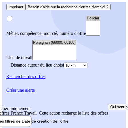
Imprimer
Besoin d'aide sur la recherche d'offres d'emploi ?
Métier, compétence, mot-clé, numéro d'offre
Lieu de travail
Distance autour du lieu choisi
Rechercher
des offres
Créer une alerte
Qui sont n
icher uniquement
 offres France Travail
Cette action recharge la liste des offres
les filtres de
Date de création
de l'offre