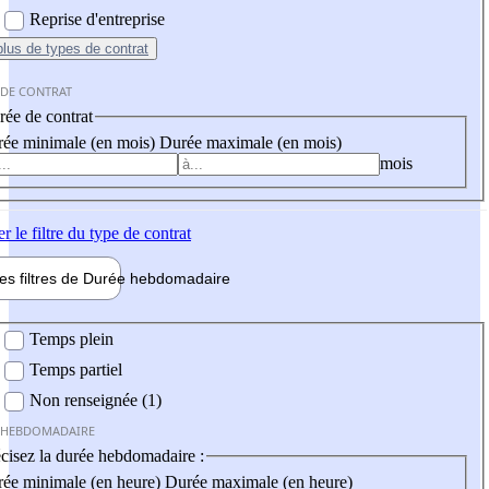
Reprise d'entreprise
plus
de types de contrat
 DE CONTRAT
ée de contrat
ée minimale (en mois)
Durée maximale (en mois)
mois
er
le filtre du type de contrat
les filtres de
Durée hebdo
madaire
 hebdomadaire
Temps plein
Temps partiel
Non renseignée (1)
 HEBDOMADAIRE
cisez la durée hebdomadaire :
ée minimale (en heure)
Durée maximale (en heure)