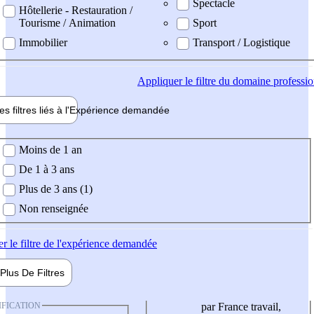
Spectacle
Hôtellerie - Restauration /
Tourisme / Animation
Sport
Immobilier
Transport / Logistique
Appliquer
le filtre du domaine professi
es filtres liés à l'
Expérience
demandée
ience demandée
Moins de 1 an
De 1 à 3 ans
Plus de 3 ans (1)
Non renseignée
er
le filtre de l'expérience demandée
Plus De
Filtres
IFICATION
par France travail,