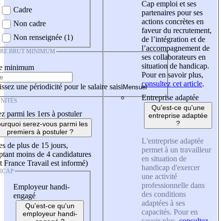
Cap emploi et ses
Cadre
partenaires pour ses
actions concrètes en
Non cadre
faveur du recrutement,
Non renseignée (1)
de l’intégration et de
l’accompagnement de
IRE BRUT MINIMUM
ses collaborateurs en
situation de handicap.
re minimum
Pour en savoir plus,
consultez cet article
.
ssez une périodicité pour le salaire saisi
Entreprise adaptée
NITÉS
Qu'est-ce qu'une
z parmi les 1ers à postuler
entreprise adaptée
?
urquoi serez-vous parmi les
premiers à postuler ?
L'entreprise adaptée
es de plus de 15 jours,
permet à un travailleur
tant moins de 4 candidatures
en situation de
t France Travail est informé)
handicap d'exercer
ICAP
une activité
professionnelle dans
Employeur handi-
des conditions
engagé
adaptées à ses
Qu'est-ce qu'un
capacités. Pour en
employeur handi-
savoir plus,
consultez