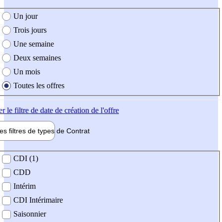
e création de l'offre
Un jour
Trois jours
Une semaine
Deux semaines
Un mois
Toutes les offres
er
le filtre de date de création de l'offre
les filtres de types de
Contrat
de contrat
CDI (1)
CDD
Intérim
CDI Intérimaire
Saisonnier