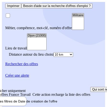
Imprimer
Besoin d'aide sur la recherche d'offres d'emploi ?
Métier, compétence, mot-clé, numéro d'offre
Lieu de travail
Distance autour du lieu choisi
Rechercher
des offres
Créer une alerte
Qui sont n
icher uniquement
 offres France Travail
Cette action recharge la liste des offres
les filtres de
Date de création
de l'offre