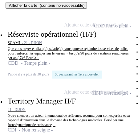
Afficher la carte
(contenu non-accessible)
Ajouter cette offre à ma sélection
CDD
Temps plein
Réserviste opérationnel (H/F)
SGAMI -
21 - DIJON
Que vous soyez étudiant(e), salarié(e), vous pouvez rejoindre les services de police
pour renforcer les équipes sur le terrain. - Jusqu'à 90 jours de vacations rémunérées
par an ( 74€ Brut la...
CDD - Temps plein
Publié il y a plus de 30 jours
Soyez parmi les 1ers à postuler
Ajouter cette offre à ma sélection
CDI
Non renseigné
Territory Manager H/F
21 - DIJON
Notre client est un acteur international de référence, reconnu pour son expertise et sa
capacité d'innovation dans le domaine des technologies médicales. Porté par une
forte dynamique de croissance,...
CDI - Non renseigné