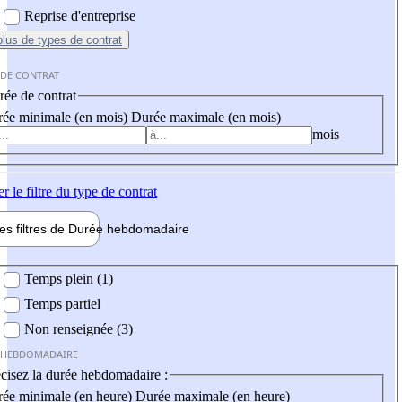
Reprise d'entreprise
plus
de types de contrat
 DE CONTRAT
ée de contrat
ée minimale (en mois)
Durée maximale (en mois)
mois
er
le filtre du type de contrat
les filtres de
Durée hebdo
madaire
 hebdomadaire
Temps plein (1)
Temps partiel
Non renseignée (3)
 HEBDOMADAIRE
cisez la durée hebdomadaire :
ée minimale (en heure)
Durée maximale (en heure)