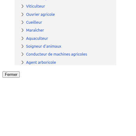
Fermer
Fermer
le détail de l'offre
/
Offre
sur
Offre précéden