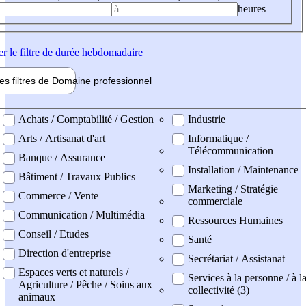
heures
er
le filtre de durée hebdomadaire
les filtres de
Domaine pro
fessionnel
ne professionel
Achats / Comptabilité / Gestion
Industrie
Arts / Artisanat d'art
Informatique /
Télécommunication
Banque / Assurance
Installation / Maintenance
Bâtiment / Travaux Publics
Marketing / Stratégie
Commerce / Vente
commerciale
Communication / Multimédia
Ressources Humaines
Conseil / Etudes
Santé
Direction d'entreprise
Secrétariat / Assistanat
Espaces verts et naturels /
Services à la personne / à l
Agriculture / Pêche / Soins aux
collectivité (3)
animaux