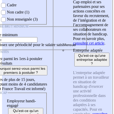
Cap emploi et ses
Cadre
partenaires pour ses
actions concrètes en
Non cadre (1)
faveur du recrutement,
Non renseignée (3)
de l’intégration et de
l’accompagnement de
IRE BRUT MINIMUM
ses collaborateurs en
situation de handicap.
re minimum
Pour en savoir plus,
consultez cet article
.
ssez une périodicité pour le salaire saisi
Entreprise adaptée
NITÉS
Qu'est-ce qu'une
z parmi les 1ers à postuler
entreprise adaptée
résultats
?
urquoi serez-vous parmi les
L'entreprise adaptée
premiers à postuler ?
permet à un travailleur
es de plus de 15 jours,
en situation de
tant moins de 4 candidatures
handicap d'exercer
t France Travail est informé)
une activité
ICAP
professionnelle dans
des conditions
Employeur handi-
adaptées à ses
engagé
capacités. Pour en
Qu'est-ce qu'un
savoir plus,
consultez