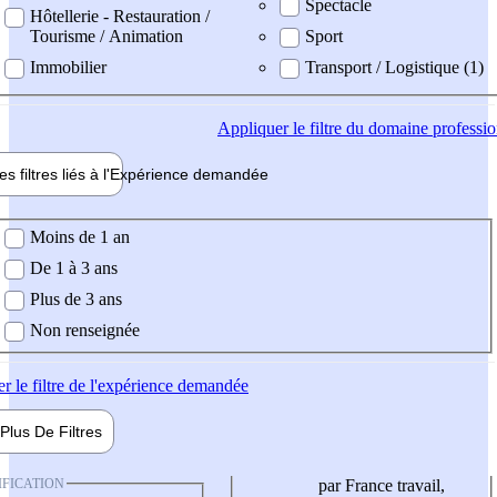
Spectacle
Hôtellerie - Restauration /
Tourisme / Animation
Sport
Immobilier
Transport / Logistique (1)
Appliquer
le filtre du domaine professi
es filtres liés à l'
Expérience
demandée
ience demandée
Moins de 1 an
De 1 à 3 ans
Plus de 3 ans
Non renseignée
er
le filtre de l'expérience demandée
Plus De
Filtres
IFICATION
par France travail,