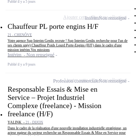
Publié il y a 5 jours
Ajouter cette offre à ma sélection
Intérim
Non renseigné
Chauffeur PL porte engins H/F
21 - CHENÔVE
Votre agence Sup Interim Genlis recrute ! Sup Interim Genlis recherche pour l'un de
ses clients un(e) Chauffeur Poids Lourd Porte-Engins (H/F) dans le cadre d'une
mission intérim.Vos missions
Intérim - Non renseigné
Publié il y a 9 jours
Ajouter cette offre à ma sélection
Profession commerciale
Non renseigné
Responsable Essais & Mise en
Service – Projet Industriel
Complexe (freelance) - Mission
freelance (H/F)
YALINK -
21 - DIJON
Dans le cadre de la réalisation d'une nouvelle installation industrielle stratégique, un
acteur majeur du secteur recherche un Responsable Essais & Mise en Service pour