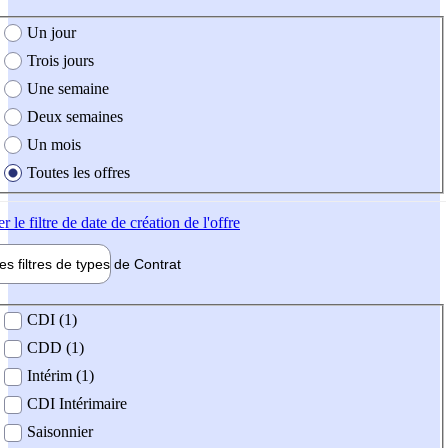
e création de l'offre
Un jour
Trois jours
Une semaine
Deux semaines
Un mois
Toutes les offres
er
le filtre de date de création de l'offre
les filtres de types de
Contrat
de contrat
CDI (1)
CDD (1)
Intérim (1)
CDI Intérimaire
Saisonnier