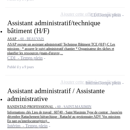
Ajouter cette offre à ma sélection
CDI
Temps plein
Assistant administratif/technique
bâtiment (H/F)
ASAP -
60 - BEAUVAIS
ASAP recrute un assistant administratif/ Technique Bâtiment TCE (H/F) C Les
missions : * assurer le suivi administratif chantier * Organisateur des tâches et
planifier les ressources (main-d'œuvre,...
CDI - Temps plein
Publié il y a 9 jours
Ajouter cette offre à ma sélection
Intérim
Temps plein
Assistant administratif / Assistante
administrative
RANDSTAD PROFESSIONAL -
60 - SAINT-MAXIMIN
Informations clés Lieu de travail : 60740 - Saint Maximin Type de contrat : Jusqu'en
décembre Rattachement hiérarchique : Rattaché au gestionnaire ADV Vos missions
En tant qu'interlocuteur(trice)...
Intérim - Temps plein