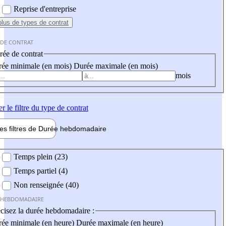
Reprise d'entreprise
plus
de types de contrat
 DE CONTRAT
ée de contrat
ée minimale (en mois)
Durée maximale (en mois)
mois
er
le filtre du type de contrat
les filtres de
Durée hebdo
madaire
 hebdomadaire
Temps plein (23)
Temps partiel (4)
Non renseignée (40)
 HEBDOMADAIRE
cisez la durée hebdomadaire :
ée minimale (en heure)
Durée maximale (en heure)