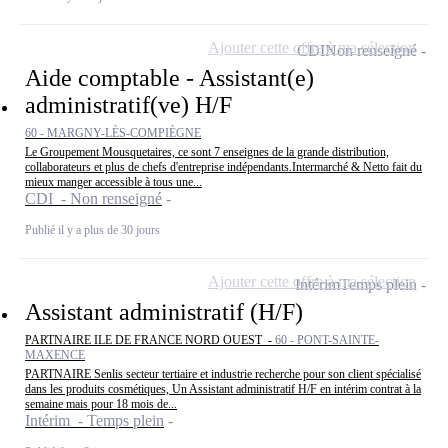
Ajouter cette offre à ma sélection
CDI
Non renseigné
Aide comptable - Assistant(e)
administratif(ve) H/F
60 - MARGNY-LÈS-COMPIÈGNE
Le Groupement Mousquetaires, ce sont 7 enseignes de la grande distribution,
collaborateurs et plus de chefs d'entreprise indépendants.Intermarché & Netto fait du
mieux manger accessible à tous une...
CDI - Non renseigné
Publié il y a plus de 30 jours
Ajouter cette offre à ma sélection
Intérim
Temps plein
Assistant administratif (H/F)
PARTNAIRE ILE DE FRANCE NORD OUEST -
60 - PONT-SAINTE-
MAXENCE
PARTNAIRE Senlis secteur tertiaire et industrie recherche pour son client spécialisé
dans les produits cosmétiques, Un Assistant administratif H/F en intérim contrat à la
semaine mais pour 18 mois de...
Intérim - Temps plein