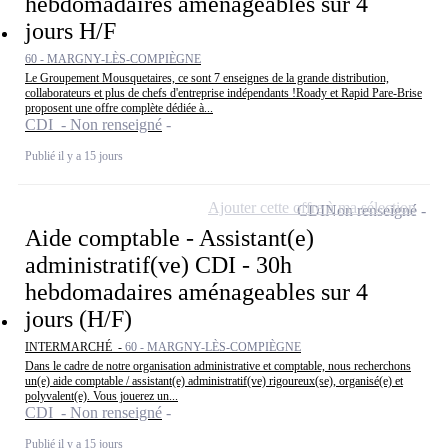
hebdomadaires aménageables sur 4
jours H/F
60 - MARGNY-LÈS-COMPIÈGNE
Le Groupement Mousquetaires, ce sont 7 enseignes de la grande distribution,
collaborateurs et plus de chefs d'entreprise indépendants !Roady et Rapid Pare-Brise
proposent une offre complète dédiée à...
CDI - Non renseigné
Publié il y a 15 jours
Ajouter cette offre à ma sélection
CDI
Non renseigné
Aide comptable - Assistant(e)
administratif(ve) CDI - 30h
hebdomadaires aménageables sur 4
jours (H/F)
INTERMARCHÉ -
60 - MARGNY-LÈS-COMPIÈGNE
Dans le cadre de notre organisation administrative et comptable, nous recherchons
un(e) aide comptable / assistant(e) administratif(ve) rigoureux(se), organisé(e) et
polyvalent(e). Vous jouerez un...
CDI - Non renseigné
Publié il y a 15 jours