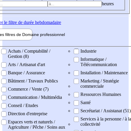
heures
er
le filtre de durée hebdomadaire
les filtres de
Domaine pro
fessionnel
ne professionel
Achats / Comptabilité /
Industrie
Gestion (8)
Informatique /
Arts / Artisanat d'art
Télécommunication
Banque / Assurance
Installation / Maintenance
Bâtiment / Travaux Publics
Marketing / Stratégie
commerciale
Commerce / Vente (7)
Ressources Humaines
Communication / Multimédia
Santé
Conseil / Etudes
Secrétariat / Assistanat (51)
Direction d'entreprise
Services à la personne / à l
Espaces verts et naturels /
collectivité
Agriculture / Pêche / Soins aux