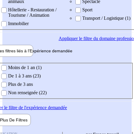
animaux
Spectacle
Hôtellerie - Restauration /
Sport
Tourisme / Animation
Transport / Logistique (1)
Immobilier
Appliquer
le filtre du domaine professi
es filtres liés à l'
Expérience
demandée
ience demandée
Moins de 1 an (1)
De 1 à 3 ans (23)
Plus de 3 ans
Non renseignée (22)
er
le filtre de l'expérience demandée
Plus De
Filtres