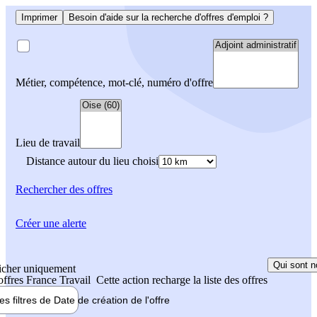
Imprimer
Besoin d'aide sur la recherche d'offres d'emploi ?
Métier, compétence, mot-clé, numéro d'offre
Lieu de travail
Distance autour du lieu choisi
Rechercher
des offres
Créer une alerte
Qui sont n
icher uniquement
 offres France Travail
Cette action recharge la liste des offres
les filtres de
Date de création
de l'offre