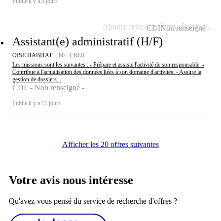
Publié il y a 3 jours
Ajouter cette offre à ma sélection
CDI
Non renseigné
Assistant(e) administratif (H/F)
OISE HABITAT -
60 - CREIL
Les missions sont les suivantes : - Prépare et assiste l'activité de son responsable. -
Contribue à l'actualisation des données liées à son domaine d'activités. - Assure la
gestion de dossiers...
CDI - Non renseigné
Publié il y a 11 jours
Afficher les 20 offres suivantes
Votre avis nous intéresse
Qu'avez-vous pensé du service de recherche d'offres ?