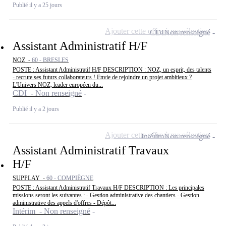
Publié il y a 25 jours
Ajouter cette offre à ma sélection
CDI
Non renseigné
Assistant Administratif H/F
NOZ -
60 - BRESLES
POSTE : Assistant Administratif H/F DESCRIPTION : NOZ, un esprit, des talents
- recrute ses futurs collaborateurs ! Envie de rejoindre un projet ambitieux ?
L'Univers NOZ, leader européen du...
CDI - Non renseigné
Publié il y a 2 jours
Ajouter cette offre à ma sélection
Intérim
Non renseigné
Assistant Administratif Travaux
H/F
SUPPLAY -
60 - COMPIÈGNE
POSTE : Assistant Administratif Travaux H/F DESCRIPTION : Les principales
missions seront les suivantes : - Gestion administrative des chantiers - Gestion
administrative des appels d'offres - Dépôt...
Intérim - Non renseigné