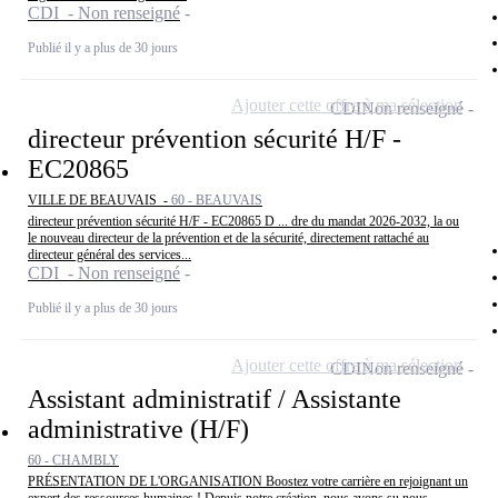
CDI - Non renseigné
Publié il y a plus de 30 jours
Ajouter cette offre à ma sélection
CDI
Non renseigné
directeur prévention sécurité H/F -
EC20865
VILLE DE BEAUVAIS -
60 - BEAUVAIS
directeur prévention sécurité H/F - EC20865 D ... dre du mandat 2026-2032, la ou
le nouveau directeur de la prévention et de la sécurité, directement rattaché au
directeur général des services...
CDI - Non renseigné
Publié il y a plus de 30 jours
Ajouter cette offre à ma sélection
CDI
Non renseigné
Assistant administratif / Assistante
administrative (H/F)
60 - CHAMBLY
PRÉSENTATION DE L'ORGANISATION Boostez votre carrière en rejoignant un
expert des ressources humaines ! Depuis notre création, nous avons su nous