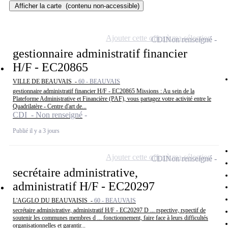
Afficher la carte
(contenu non-accessible)
Ajouter cette offre à ma sélection
CDI
Non renseigné
gestionnaire administratif financier
H/F - EC20865
VILLE DE BEAUVAIS -
60 - BEAUVAIS
gestionnaire administratif financier H/F - EC20865 Missions : Au sein de la
Plateforme Administrative et Financière (PAF), vous partagez votre activité entre le
Quadrilatère - Centre d'art de...
CDI - Non renseigné
Publié il y a 3 jours
Ajouter cette offre à ma sélection
CDI
Non renseigné
secrétaire administrative,
administratif H/F - EC20297
L'AGGLO DU BEAUVAISIS -
60 - BEAUVAIS
secrétaire administrative, administratif H/F - EC20297 D ... rspective, rspectif de
soutenir les communes membres d ... fonctionnement, faire face à leurs difficultés
organisationnelles et garantir...