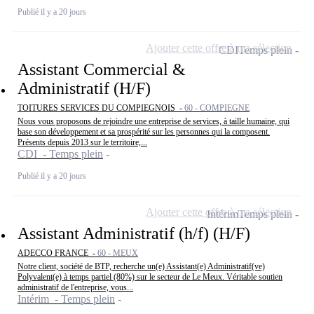
Publié il y a 20 jours
Ajouter cette offre à ma sélection
CDI
Temps plein
Assistant Commercial &
Administratif (H/F)
TOITURES SERVICES DU COMPIEGNOIS -
60 - COMPIEGNE
Nous vous proposons de rejoindre une entreprise de services, à taille humaine, qui
base son développement et sa prospérité sur les personnes qui la composent.
Présents depuis 2013 sur le territoire,...
CDI - Temps plein
Publié il y a 20 jours
Ajouter cette offre à ma sélection
Intérim
Temps plein
Assistant Administratif (h/f) (H/F)
ADECCO FRANCE -
60 - MEUX
Notre client, société de BTP, recherche un(e) Assistant(e) Administratif(ve)
Polyvalent(e) à temps partiel (80%) sur le secteur de Le Meux. Véritable soutien
administratif de l'entreprise, vous...
Intérim - Temps plein