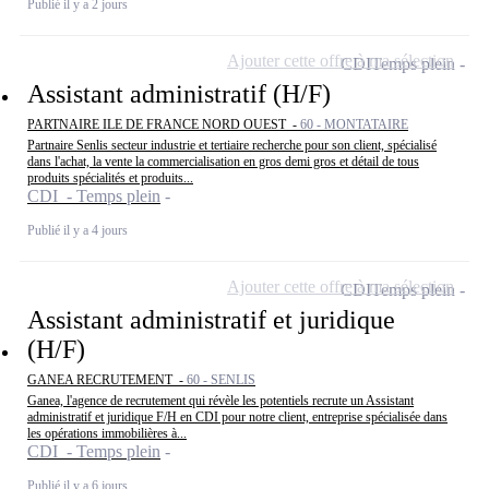
Publié il y a 2 jours
Ajouter cette offre à ma sélection
CDI
Temps plein
Assistant administratif (H/F)
PARTNAIRE ILE DE FRANCE NORD OUEST -
60 - MONTATAIRE
Partnaire Senlis secteur industrie et tertiaire recherche pour son client, spécialisé
dans l'achat, la vente la commercialisation en gros demi gros et détail de tous
produits spécialités et produits...
CDI - Temps plein
Publié il y a 4 jours
Ajouter cette offre à ma sélection
CDI
Temps plein
Assistant administratif et juridique
(H/F)
GANEA RECRUTEMENT -
60 - SENLIS
Ganea, l'agence de recrutement qui révèle les potentiels recrute un Assistant
administratif et juridique F/H en CDI pour notre client, entreprise spécialisée dans
les opérations immobilières à...
CDI - Temps plein
Publié il y a 6 jours