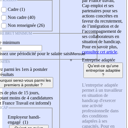
IFICATION
par France travail,
Cap emploi et ses
Cadre (1)
partenaires pour ses
actions concrètes en
Non cadre (40)
faveur du recrutement,
Non renseignée (26)
de l’intégration et de
l’accompagnement de
IRE BRUT MINIMUM
ses collaborateurs en
situation de handicap.
re minimum
Pour en savoir plus,
consultez cet article
.
ssez une périodicité pour le salaire saisi
Entreprise adaptée
NITÉS
Qu'est-ce qu'une
z parmi les 1ers à postuler
entreprise adaptée
résultats
?
urquoi serez-vous parmi les
L'entreprise adaptée
premiers à postuler ?
permet à un travailleur
es de plus de 15 jours,
en situation de
tant moins de 4 candidatures
handicap d'exercer
t France Travail est informé)
une activité
ICAP
professionnelle dans
des conditions
Employeur handi-
adaptées à ses
engagé (1)
capacités. Pour en
Qu'est-ce qu'un