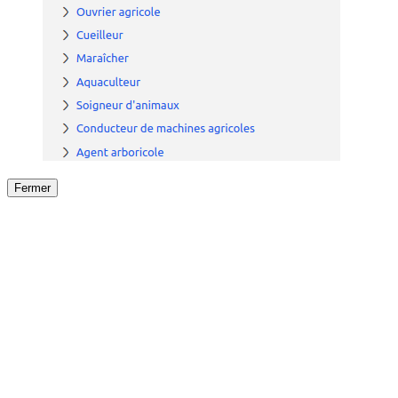
Fermer
Fermer
le détail de l'offre
/
Offre
sur
Offre précéden