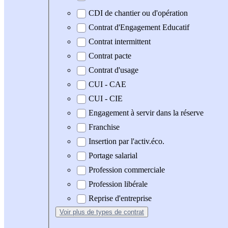
CDI de chantier ou d'opération
Contrat d'Engagement Educatif
Contrat intermittent
Contrat pacte
Contrat d'usage
CUI - CAE
CUI - CIE
Engagement à servir dans la réserve
Franchise
Insertion par l'activ.éco.
Portage salarial
Profession commerciale
Profession libérale
Reprise d'entreprise
Voir plus
de types de contrat