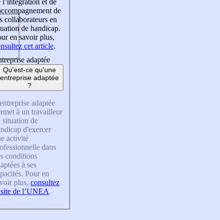
 l’intégration et de
’accompagnement de
s collaborateurs en
tuation de handicap.
ur en savoir plus,
nsultez cet article
.
treprise adaptée
Qu'est-ce qu'une
entreprise adaptée
?
entreprise adaptée
rmet à un travailleur
 situation de
ndicap d'exercer
e activité
ofessionnelle dans
s conditions
aptées à ses
pacités. Pour en
voir plus,
consultez
 site de l’UNEA
.