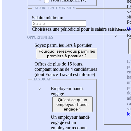
de
l
SALAIRE BRUT MINIMUM
se
si
Salaire minimum
Po
co
Choisissez une périodicité pour le salaire saisi
En
OPPORTUNITÉS
Soyez parmi les 1ers à postuler
Pourquoi serez-vous parmi les
premiers à postuler ?
L'
Offres de plus de 15 jours,
pe
comptant moins de 4 candidatures
en
(dont France Travail est informé)
ha
HANDICAP
un
pr
Employeur handi-
de
engagé
ad
Qu'est-ce qu'un
ca
employeur handi-
sa
engagé ?
le
Un employeur handi-
engagé est un
employeur reconnu