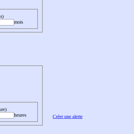
s)
mois
ure)
heures
Créer une alerte