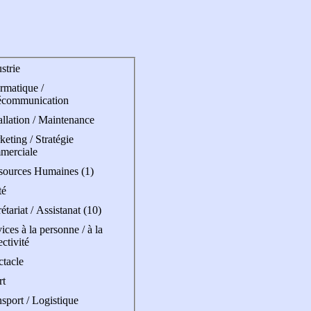
strie
rmatique /
écommunication
allation / Maintenance
eting / Stratégie
merciale
sources Humaines (1)
té
étariat / Assistanat (10)
ices à la personne / à la
ectivité
ctacle
rt
sport / Logistique