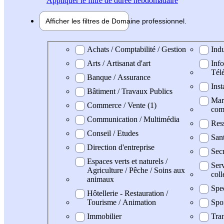
Appliquer
le filtre de durée hebdomadaire
Afficher les filtres de
Domaine pro
fessionnel
Domaine professionel
Achats / Comptabilité / Gestion
Indu
Arts / Artisanat d'art
Info
Tél
Banque / Assurance
Inst
Bâtiment / Travaux Publics
Mark
Commerce / Vente (1)
com
Communication / Multimédia
Res
Conseil / Etudes
San
Direction d'entreprise
Secr
Espaces verts et naturels /
Serv
Agriculture / Pêche / Soins aux
coll
animaux
Spe
Hôtellerie - Restauration /
Tourisme / Animation
Spo
Immobilier
Tran