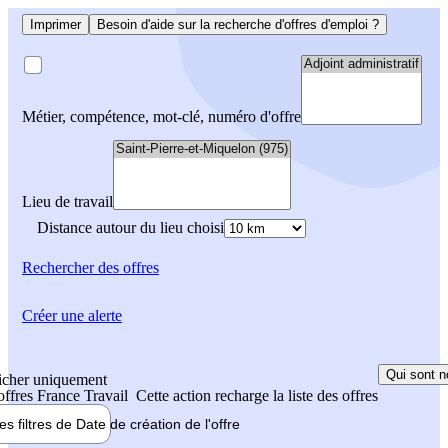
Imprimer
Besoin d'aide sur la recherche d'offres d'emploi ?
Métier, compétence, mot-clé, numéro d'offre
Lieu de travail
Distance autour du lieu choisi
Rechercher
des offres
Créer une alerte
Qui sont n
icher uniquement
 offres France Travail
Cette action recharge la liste des offres
les filtres de
Date de création
de l'offre