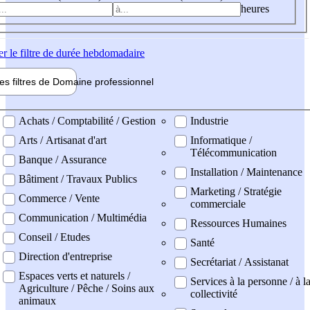
heures
er
le filtre de durée hebdomadaire
les filtres de
Domaine pro
fessionnel
ne professionel
Achats / Comptabilité / Gestion
Industrie
Arts / Artisanat d'art
Informatique /
Télécommunication
Banque / Assurance
Installation / Maintenance
Bâtiment / Travaux Publics
Marketing / Stratégie
Commerce / Vente
commerciale
Communication / Multimédia
Ressources Humaines
Conseil / Etudes
Santé
Direction d'entreprise
Secrétariat / Assistanat
Espaces verts et naturels /
Services à la personne / à l
Agriculture / Pêche / Soins aux
collectivité
animaux