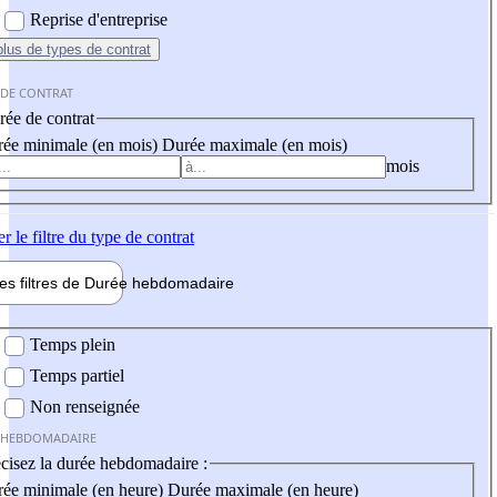
Reprise d'entreprise
plus
de types de contrat
 DE CONTRAT
ée de contrat
ée minimale (en mois)
Durée maximale (en mois)
mois
er
le filtre du type de contrat
les filtres de
Durée hebdo
madaire
 hebdomadaire
Temps plein
Temps partiel
Non renseignée
 HEBDOMADAIRE
cisez la durée hebdomadaire :
ée minimale (en heure)
Durée maximale (en heure)