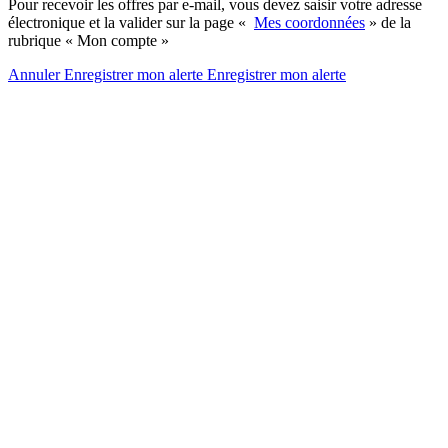
Pour recevoir les offres par e-mail, vous devez saisir votre adresse
électronique et la valider sur la page «
Mes coordonnées
» de la
rubrique « Mon compte »
Annuler
Enregistrer mon alerte
Enregistrer
mon alerte