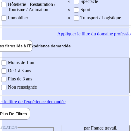
Spectacle
Hôtellerie - Restauration /
Tourisme / Animation
Sport
Immobilier
Transport / Logistique
Appliquer
le filtre du domaine professi
es filtres liés à l'
Expérience
demandée
ience demandée
Moins de 1 an
De 1 à 3 ans
Plus de 3 ans
Non renseignée
er
le filtre de l'expérience demandée
Plus De
Filtres
IFICATION
par France travail,