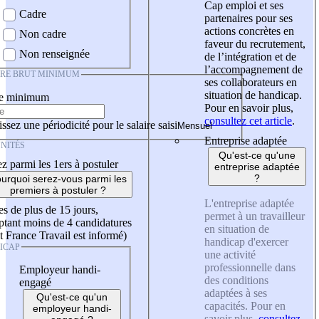
Cap emploi et ses
Cadre
partenaires pour ses
actions concrètes en
Non cadre
faveur du recrutement,
Non renseignée
de l’intégration et de
l’accompagnement de
IRE BRUT MINIMUM
ses collaborateurs en
situation de handicap.
re minimum
Pour en savoir plus,
consultez cet article
.
ssez une périodicité pour le salaire saisi
Entreprise adaptée
NITÉS
Qu'est-ce qu'une
z parmi les 1ers à postuler
entreprise adaptée
?
urquoi serez-vous parmi les
premiers à postuler ?
L'entreprise adaptée
es de plus de 15 jours,
permet à un travailleur
tant moins de 4 candidatures
en situation de
t France Travail est informé)
handicap d'exercer
ICAP
une activité
professionnelle dans
Employeur handi-
des conditions
engagé
adaptées à ses
Qu'est-ce qu'un
capacités. Pour en
employeur handi-
savoir plus,
consultez