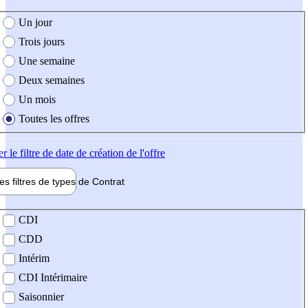
e création de l'offre
Un jour
Trois jours
Une semaine
Deux semaines
Un mois
Toutes les offres
er
le filtre de date de création de l'offre
les filtres de types de
Contrat
de contrat
CDI
CDD
Intérim
CDI Intérimaire
Saisonnier