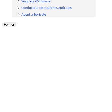
Fermer
Fermer
le détail de l'offre
/
Offre
sur
Offre précéden