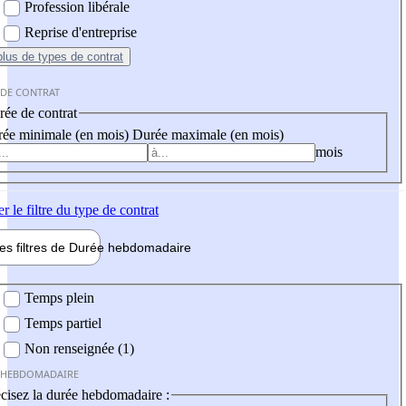
Profession libérale
Reprise d'entreprise
plus
de types de contrat
 DE CONTRAT
ée de contrat
ée minimale (en mois)
Durée maximale (en mois)
mois
er
le filtre du type de contrat
les filtres de
Durée hebdo
madaire
 hebdomadaire
Temps plein
Temps partiel
Non renseignée (1)
 HEBDOMADAIRE
cisez la durée hebdomadaire :