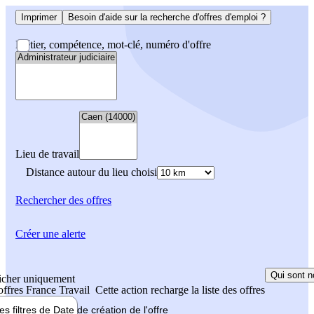
Imprimer
Besoin d'aide sur la recherche d'offres d'emploi ?
Métier, compétence, mot-clé, numéro d'offre
Lieu de travail
Distance autour du lieu choisi
Rechercher
des offres
Créer une alerte
Qui sont n
icher uniquement
 offres France Travail
Cette action recharge la liste des offres
les filtres de
Date de création
de l'offre