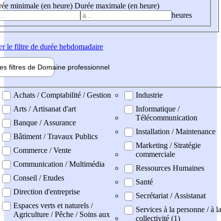
ée minimale (en heure)
Durée maximale (en heure)
heures
er
le filtre de durée hebdomadaire
les filtres de
Domaine pro
fessionnel
ne professionel
Achats / Comptabilité / Gestion
Industrie
Arts / Artisanat d'art
Informatique /
Télécommunication
Banque / Assurance
Installation / Maintenance
Bâtiment / Travaux Publics
Marketing / Stratégie
Commerce / Vente
commerciale
Communication / Multimédia
Ressources Humaines
Conseil / Etudes
Santé
Direction d'entreprise
Secrétariat / Assistanat
Espaces verts et naturels /
Services à la personne / à l
Agriculture / Pêche / Soins aux
collectivité (1)