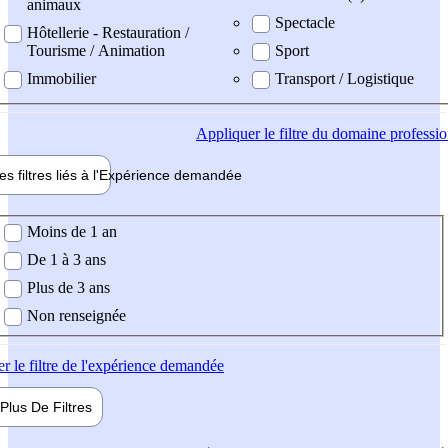
animaux
Spectacle
Hôtellerie - Restauration /
Tourisme / Animation
Sport
Immobilier
Transport / Logistique
Appliquer
le filtre du domaine professi
es filtres liés à l'
Expérience
demandée
ience demandée
Moins de 1 an
De 1 à 3 ans
Plus de 3 ans
Non renseignée
er
le filtre de l'expérience demandée
Plus De
Filtres