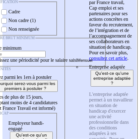
IFICATION
par France travail,
Cap emploi et ses
Cadre
partenaires pour ses
actions concrètes en
Non cadre (1)
faveur du recrutement,
Non renseignée
de l’intégration et de
l’accompagnement de
IRE BRUT MINIMUM
ses collaborateurs en
situation de handicap.
re minimum
Pour en savoir plus,
consultez cet article
.
ssez une périodicité pour le salaire saisi
Entreprise adaptée
NITÉS
Qu'est-ce qu'une
z parmi les 1ers à postuler
entreprise adaptée
?
urquoi serez-vous parmi les
premiers à postuler ?
L'entreprise adaptée
es de plus de 15 jours,
permet à un travailleur
tant moins de 4 candidatures
en situation de
t France Travail est informé)
handicap d'exercer
ICAP
une activité
professionnelle dans
Employeur handi-
des conditions
engagé
adaptées à ses
Qu'est-ce qu'un
capacités. Pour en