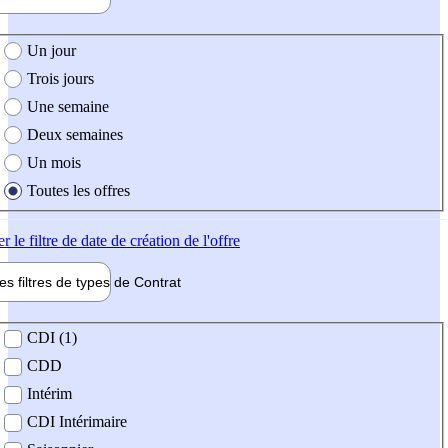
e création de l'offre
Un jour
Trois jours
Une semaine
Deux semaines
Un mois
Toutes les offres
er
le filtre de date de création de l'offre
les filtres de types de
Contrat
de contrat
CDI (1)
CDD
Intérim
CDI Intérimaire