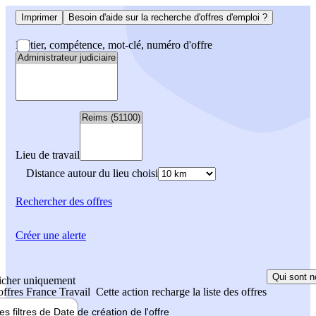
Imprimer
Besoin d'aide sur la recherche d'offres d'emploi ?
Métier, compétence, mot-clé, numéro d'offre
Lieu de travail
Distance autour du lieu choisi
Rechercher
des offres
Créer une alerte
Qui sont n
icher uniquement
 offres France Travail
Cette action recharge la liste des offres
les filtres de
Date de création
de l'offre