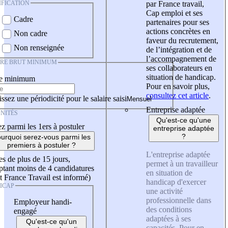
IFICATION
par France travail,
Cap emploi et ses
Cadre
partenaires pour ses
actions concrètes en
Non cadre
faveur du recrutement,
Non renseignée
de l’intégration et de
l’accompagnement de
IRE BRUT MINIMUM
ses collaborateurs en
situation de handicap.
re minimum
Pour en savoir plus,
consultez cet article
.
ssez une périodicité pour le salaire saisi
Entreprise adaptée
NITÉS
Qu'est-ce qu'une
z parmi les 1ers à postuler
entreprise adaptée
?
urquoi serez-vous parmi les
premiers à postuler ?
L'entreprise adaptée
es de plus de 15 jours,
permet à un travailleur
tant moins de 4 candidatures
en situation de
t France Travail est informé)
handicap d'exercer
ICAP
une activité
professionnelle dans
Employeur handi-
des conditions
engagé
adaptées à ses
Qu'est-ce qu'un
capacités. Pour en