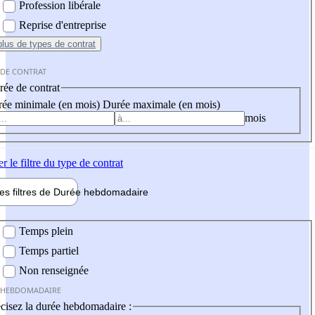
Profession libérale
Reprise d'entreprise
plus
de types de contrat
 DE CONTRAT
ée de contrat
ée minimale (en mois)
Durée maximale (en mois)
mois
er
le filtre du type de contrat
les filtres de
Durée hebdo
madaire
 hebdomadaire
Temps plein
Temps partiel
Non renseignée
 HEBDOMADAIRE
cisez la durée hebdomadaire :