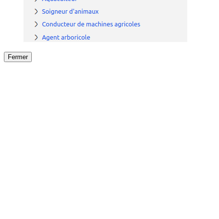
Fermer
Fermer
le détail de l'offre
/
Offre
sur
Offre précéden