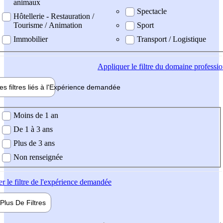
animaux
Spectacle
Hôtellerie - Restauration /
Tourisme / Animation
Sport
Immobilier
Transport / Logistique
Appliquer
le filtre du domaine professi
es filtres liés à l'
Expérience
demandée
ience demandée
Moins de 1 an
De 1 à 3 ans
Plus de 3 ans
Non renseignée
er
le filtre de l'expérience demandée
Plus De
Filtres