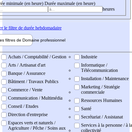
ée minimale (en heure)
Durée maximale (en heure)
heures
er
le filtre de durée hebdomadaire
les filtres de
Domaine pro
fessionnel
ne professionel
Achats / Comptabilité / Gestion
Industrie
Arts / Artisanat d'art
Informatique /
Télécommunication
Banque / Assurance
Installation / Maintenance
Bâtiment / Travaux Publics
Marketing / Stratégie
Commerce / Vente
commerciale
Communication / Multimédia
Ressources Humaines
Conseil / Etudes
Santé
Direction d'entreprise
Secrétariat / Assistanat
Espaces verts et naturels /
Services à la personne / à l
Agriculture / Pêche / Soins aux
collectivité