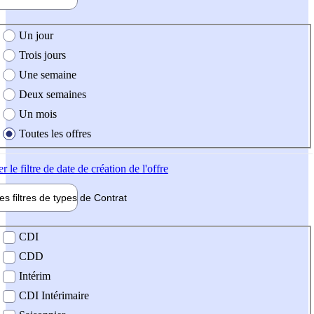
e création de l'offre
Un jour
Trois jours
Une semaine
Deux semaines
Un mois
Toutes les offres
er
le filtre de date de création de l'offre
les filtres de types de
Contrat
de contrat
CDI
CDD
Intérim
CDI Intérimaire