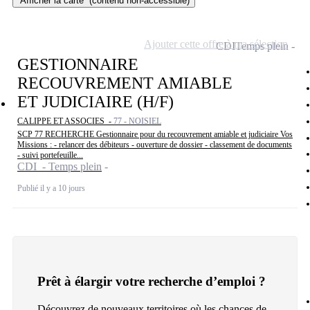
Afficher la carte
(contenu non-accessible)
Ajouter cette offre à ma sélection
CDI
Temps plein
GESTIONNAIRE
RECOUVREMENT AMIABLE
ET JUDICIAIRE (H/F)
CALIPPE ET ASSOCIES -
77 - NOISIEL
SCP 77 RECHERCHE Gestionnaire pour du recouvrement amiable et judiciaire Vos
Missions : - relancer des débiteurs - ouverture de dossier - classement de documents
- suivi portefeuille...
CDI - Temps plein
Publié il y a 10 jours
Prêt à élargir votre recherche d’emploi ?
Découvrez de nouveaux territoires où les chances de