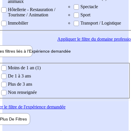
animaux
Spectacle
Hôtellerie - Restauration /
Tourisme / Animation
Sport
Immobilier
Transport / Logistique
Appliquer
le filtre du domaine professi
es filtres liés à l'
Expérience
demandée
ience demandée
Moins de 1 an (1)
De 1 à 3 ans
Plus de 3 ans
Non renseignée
er
le filtre de l'expérience demandée
Plus De
Filtres