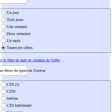
e création de l'offre
Un jour
Trois jours
Une semaine
Deux semaines
Un mois
Toutes les offres
er
le filtre de date de création de l'offre
les filtres de types de
Contrat
de contrat
CDI (1)
CDD
Intérim
CDI Intérimaire