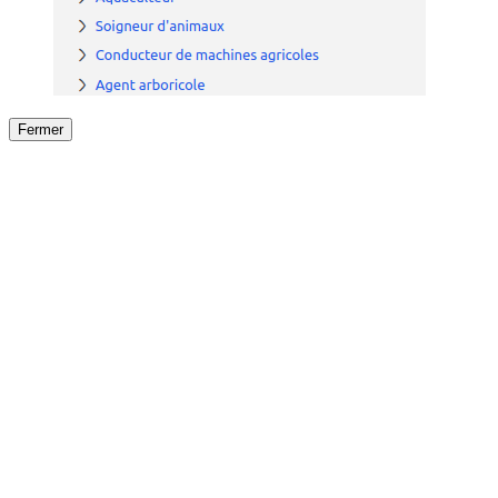
Fermer
Fermer
le détail de l'offre
/
Offre
sur
Offre précéden