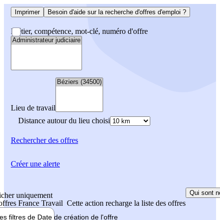
Imprimer
Besoin d'aide sur la recherche d'offres d'emploi ?
Métier, compétence, mot-clé, numéro d'offre
Lieu de travail
Distance autour du lieu choisi
Rechercher
des offres
Créer une alerte
Qui sont n
icher uniquement
 offres France Travail
Cette action recharge la liste des offres
les filtres de
Date de création
de l'offre