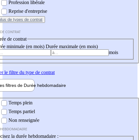
Profession libérale
Reprise d'entreprise
plus
de types de contrat
 DE CONTRAT
ée de contrat
ée minimale (en mois)
Durée maximale (en mois)
mois
er
le filtre du type de contrat
les filtres de
Durée hebdo
madaire
 hebdomadaire
Temps plein
Temps partiel
Non renseignée
 HEBDOMADAIRE
cisez la durée hebdomadaire :