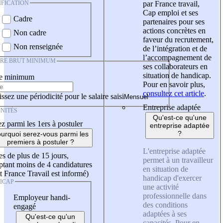
IFICATION
par France travail,
Cap emploi et ses
Cadre
partenaires pour ses
actions concrètes en
Non cadre
faveur du recrutement,
Non renseignée
de l’intégration et de
l’accompagnement de
IRE BRUT MINIMUM
ses collaborateurs en
situation de handicap.
re minimum
Pour en savoir plus,
consultez cet article
.
ssez une périodicité pour le salaire saisi
Entreprise adaptée
NITÉS
Qu'est-ce qu'une
z parmi les 1ers à postuler
entreprise adaptée
?
urquoi serez-vous parmi les
premiers à postuler ?
L'entreprise adaptée
es de plus de 15 jours,
permet à un travailleur
tant moins de 4 candidatures
en situation de
t France Travail est informé)
handicap d'exercer
ICAP
une activité
professionnelle dans
Employeur handi-
des conditions
engagé
adaptées à ses
Qu'est-ce qu'un
capacités. Pour en