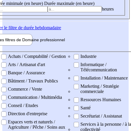
ée minimale (en heure)
Durée maximale (en heure)
heures
er
le filtre de durée hebdomadaire
les filtres de
Domaine pro
fessionnel
ne professionel
Achats / Comptabilité / Gestion
Industrie
Arts / Artisanat d'art
Informatique /
Télécommunication
Banque / Assurance
Installation / Maintenance
Bâtiment / Travaux Publics
Marketing / Stratégie
Commerce / Vente
commerciale
Communication / Multimédia
Ressources Humaines
Conseil / Etudes
Santé
Direction d'entreprise
Secrétariat / Assistanat
Espaces verts et naturels /
Services à la personne / à l
Agriculture / Pêche / Soins aux
collectivité