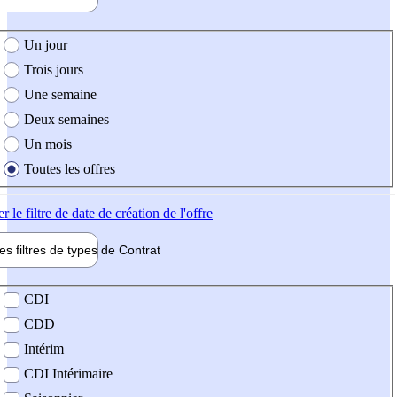
e création de l'offre
Un jour
Trois jours
Une semaine
Deux semaines
Un mois
Toutes les offres
er
le filtre de date de création de l'offre
les filtres de types de
Contrat
de contrat
CDI
CDD
Intérim
CDI Intérimaire