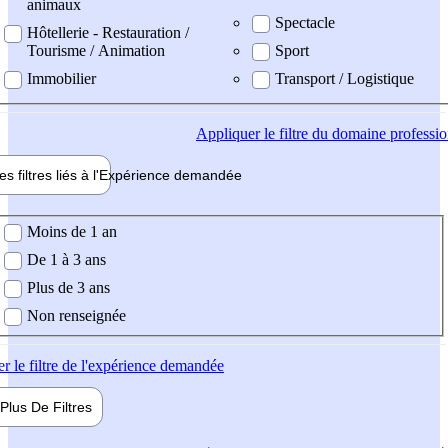
animaux
Spectacle
Hôtellerie - Restauration /
Tourisme / Animation
Sport
Immobilier
Transport / Logistique
Appliquer
le filtre du domaine professi
es filtres liés à l'
Expérience
demandée
ience demandée
Moins de 1 an
De 1 à 3 ans
Plus de 3 ans
Non renseignée
er
le filtre de l'expérience demandée
Plus De
Filtres