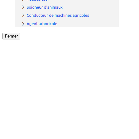
Fermer
Fermer
le détail de l'offre
/
Offre
sur
Offre précéden