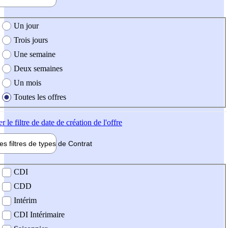
e création de l'offre
Un jour
Trois jours
Une semaine
Deux semaines
Un mois
Toutes les offres
er
le filtre de date de création de l'offre
les filtres de types de
Contrat
de contrat
CDI
CDD
Intérim
CDI Intérimaire