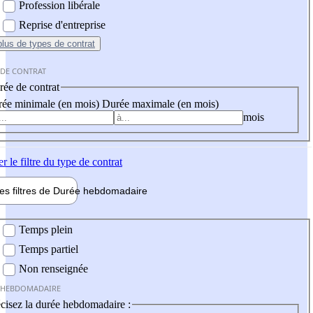
Profession libérale
Reprise d'entreprise
plus
de types de contrat
 DE CONTRAT
ée de contrat
ée minimale (en mois)
Durée maximale (en mois)
mois
er
le filtre du type de contrat
les filtres de
Durée hebdo
madaire
 hebdomadaire
Temps plein
Temps partiel
Non renseignée
 HEBDOMADAIRE
cisez la durée hebdomadaire :