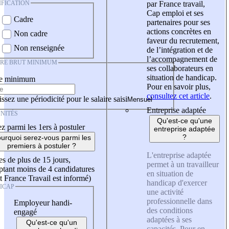
IFICATION
par France travail,
Cap emploi et ses
Cadre
partenaires pour ses
actions concrètes en
Non cadre
faveur du recrutement,
Non renseignée
de l’intégration et de
l’accompagnement de
IRE BRUT MINIMUM
ses collaborateurs en
situation de handicap.
re minimum
Pour en savoir plus,
consultez cet article
.
ssez une périodicité pour le salaire saisi
Entreprise adaptée
NITÉS
Qu'est-ce qu'une
z parmi les 1ers à postuler
entreprise adaptée
?
urquoi serez-vous parmi les
premiers à postuler ?
L'entreprise adaptée
es de plus de 15 jours,
permet à un travailleur
tant moins de 4 candidatures
en situation de
t France Travail est informé)
handicap d'exercer
ICAP
une activité
professionnelle dans
Employeur handi-
des conditions
engagé
adaptées à ses
Qu'est-ce qu'un
capacités. Pour en