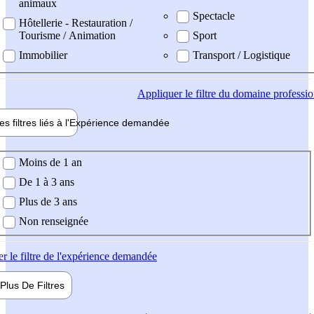
animaux
Spectacle
Hôtellerie - Restauration /
Tourisme / Animation
Sport
Immobilier
Transport / Logistique
Appliquer
le filtre du domaine professi
es filtres liés à l'
Expérience
demandée
ience demandée
Moins de 1 an
De 1 à 3 ans
Plus de 3 ans
Non renseignée
er
le filtre de l'expérience demandée
Plus De
Filtres