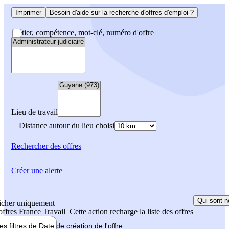
Imprimer
Besoin d'aide sur la recherche d'offres d'emploi ?
Métier, compétence, mot-clé, numéro d'offre
Lieu de travail
Distance autour du lieu choisi
Rechercher
des offres
Créer une alerte
Qui sont n
icher uniquement
 offres France Travail
Cette action recharge la liste des offres
les filtres de
Date de création
de l'offre