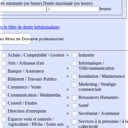
ée minimale (en heure)
Durée maximale (en heure)
heures
er
le filtre de durée hebdomadaire
les filtres de
Domaine pro
fessionnel
ne professionel
Achats / Comptabilité / Gestion
Industrie
Arts / Artisanat d'art
Informatique /
Télécommunication
Banque / Assurance
Installation / Maintenance
Bâtiment / Travaux Publics
Marketing / Stratégie
Commerce / Vente
commerciale
Communication / Multimédia
Ressources Humaines
Conseil / Etudes
Santé
Direction d'entreprise
Secrétariat / Assistanat
Espaces verts et naturels /
Services à la personne / à l
Agriculture / Pêche / Soins aux
collectivité