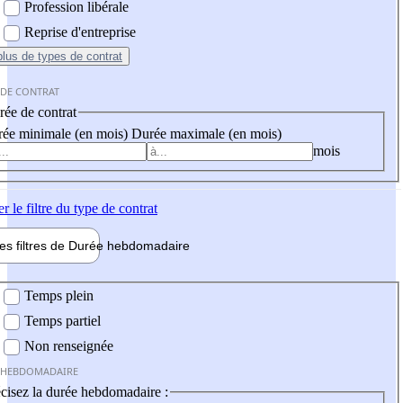
Profession libérale
Reprise d'entreprise
plus
de types de contrat
 DE CONTRAT
ée de contrat
ée minimale (en mois)
Durée maximale (en mois)
mois
er
le filtre du type de contrat
les filtres de
Durée hebdo
madaire
 hebdomadaire
Temps plein
Temps partiel
Non renseignée
 HEBDOMADAIRE
cisez la durée hebdomadaire :