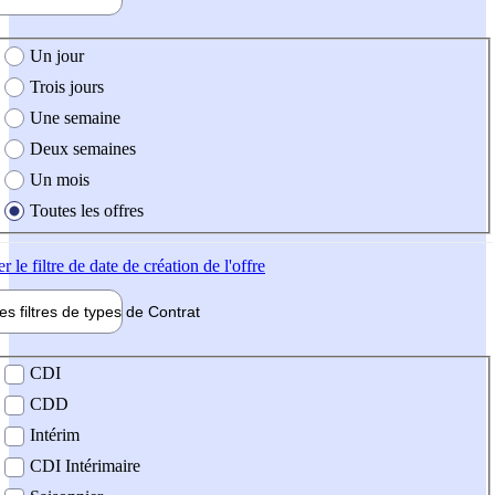
e création de l'offre
Un jour
Trois jours
Une semaine
Deux semaines
Un mois
Toutes les offres
er
le filtre de date de création de l'offre
les filtres de types de
Contrat
de contrat
CDI
CDD
Intérim
CDI Intérimaire