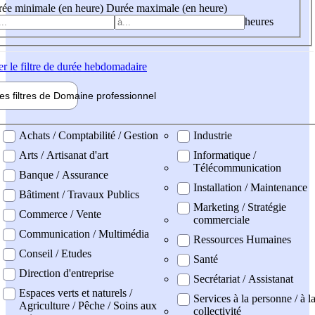
ée minimale (en heure)
Durée maximale (en heure)
heures
er
le filtre de durée hebdomadaire
les filtres de
Domaine pro
fessionnel
ne professionel
Achats / Comptabilité / Gestion
Industrie
Arts / Artisanat d'art
Informatique /
Télécommunication
Banque / Assurance
Installation / Maintenance
Bâtiment / Travaux Publics
Marketing / Stratégie
Commerce / Vente
commerciale
Communication / Multimédia
Ressources Humaines
Conseil / Etudes
Santé
Direction d'entreprise
Secrétariat / Assistanat
Espaces verts et naturels /
Services à la personne / à l
Agriculture / Pêche / Soins aux
collectivité