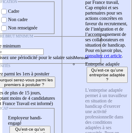
IFICATION
par France travail,
Cap emploi et ses
Cadre
partenaires pour ses
actions concrètes en
Non cadre
faveur du recrutement,
Non renseignée
de l’intégration et de
l’accompagnement de
IRE BRUT MINIMUM
ses collaborateurs en
situation de handicap.
re minimum
Pour en savoir plus,
consultez cet article
.
ssez une périodicité pour le salaire saisi
Entreprise adaptée
NITÉS
Qu'est-ce qu'une
z parmi les 1ers à postuler
entreprise adaptée
?
urquoi serez-vous parmi les
premiers à postuler ?
L'entreprise adaptée
es de plus de 15 jours,
permet à un travailleur
tant moins de 4 candidatures
en situation de
t France Travail est informé)
handicap d'exercer
ICAP
une activité
professionnelle dans
Employeur handi-
des conditions
engagé
adaptées à ses
Qu'est-ce qu'un
capacités. Pour en