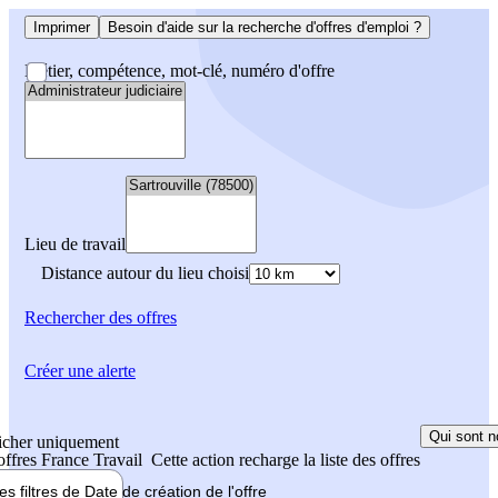
Imprimer
Besoin d'aide sur la recherche d'offres d'emploi ?
Métier, compétence, mot-clé, numéro d'offre
Lieu de travail
Distance autour du lieu choisi
Rechercher
des offres
Créer une alerte
Qui sont n
icher uniquement
 offres France Travail
Cette action recharge la liste des offres
les filtres de
Date de création
de l'offre