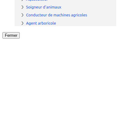
Fermer
Fermer
le détail de l'offre
/
Offre
sur
Offre précéden