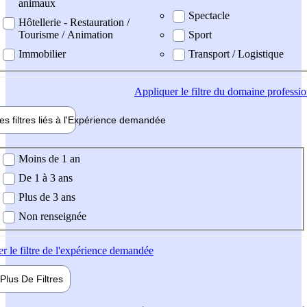
animaux
Spectacle
Hôtellerie - Restauration /
Tourisme / Animation
Sport
Immobilier
Transport / Logistique
Appliquer
le filtre du domaine professi
es filtres liés à l'
Expérience
demandée
ience demandée
Moins de 1 an
De 1 à 3 ans
Plus de 3 ans
Non renseignée
er
le filtre de l'expérience demandée
Plus De
Filtres