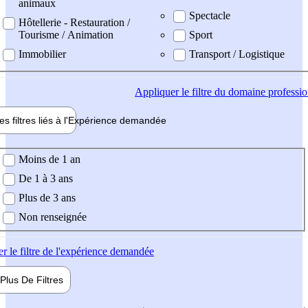
animaux
Spectacle
Hôtellerie - Restauration /
Tourisme / Animation
Sport
Immobilier
Transport / Logistique
Appliquer
le filtre du domaine professi
es filtres liés à l'
Expérience
demandée
ience demandée
Moins de 1 an
De 1 à 3 ans
Plus de 3 ans
Non renseignée
er
le filtre de l'expérience demandée
Plus De
Filtres