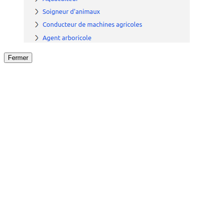
Fermer
Fermer
le détail de l'offre
/
Offre
sur
Offre précéden