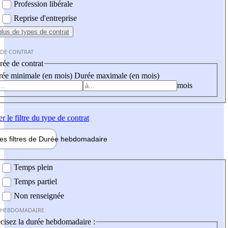
Profession libérale
Reprise d'entreprise
plus
de types de contrat
 DE CONTRAT
ée de contrat
ée minimale (en mois)
Durée maximale (en mois)
mois
er
le filtre du type de contrat
les filtres de
Durée hebdo
madaire
 hebdomadaire
Temps plein
Temps partiel
Non renseignée
 HEBDOMADAIRE
cisez la durée hebdomadaire :