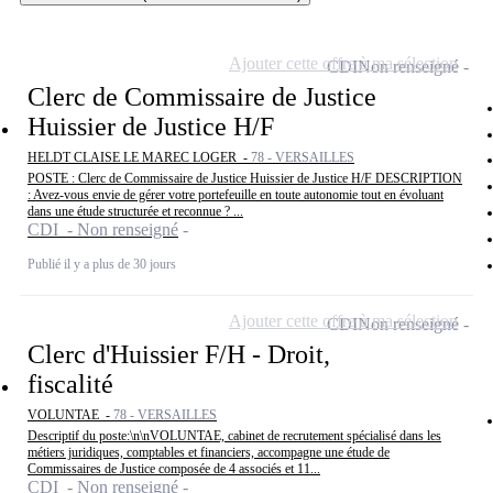
Ajouter cette offre à ma sélection
CDI
Non renseigné
Clerc de Commissaire de Justice
Huissier de Justice H/F
HELDT CLAISE LE MAREC LOGER -
78 - VERSAILLES
POSTE : Clerc de Commissaire de Justice Huissier de Justice H/F DESCRIPTION
: Avez-vous envie de gérer votre portefeuille en toute autonomie tout en évoluant
dans une étude structurée et reconnue ? ...
CDI - Non renseigné
Publié il y a plus de 30 jours
Ajouter cette offre à ma sélection
CDI
Non renseigné
Clerc d'Huissier F/H - Droit,
fiscalité
VOLUNTAE -
78 - VERSAILLES
Descriptif du poste:\n\nVOLUNTAE, cabinet de recrutement spécialisé dans les
métiers juridiques, comptables et financiers, accompagne une étude de
Commissaires de Justice composée de 4 associés et 11...
CDI - Non renseigné