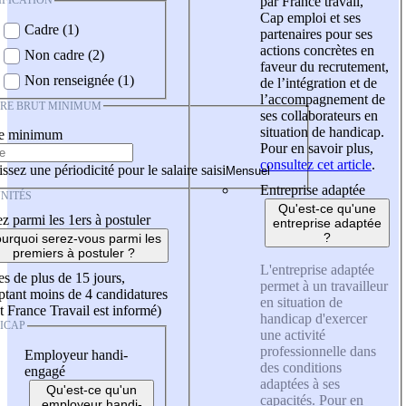
IFICATION
par France travail,
Cap emploi et ses
Cadre (1)
partenaires pour ses
actions concrètes en
Non cadre (2)
faveur du recrutement,
Non renseignée (1)
de l’intégration et de
l’accompagnement de
IRE BRUT MINIMUM
ses collaborateurs en
situation de handicap.
re minimum
Pour en savoir plus,
consultez cet article
.
ssez une périodicité pour le salaire saisi
Entreprise adaptée
NITÉS
Qu'est-ce qu'une
z parmi les 1ers à postuler
entreprise adaptée
?
urquoi serez-vous parmi les
premiers à postuler ?
L'entreprise adaptée
es de plus de 15 jours,
permet à un travailleur
tant moins de 4 candidatures
en situation de
t France Travail est informé)
handicap d'exercer
ICAP
une activité
professionnelle dans
Employeur handi-
des conditions
engagé
adaptées à ses
Qu'est-ce qu'un
capacités. Pour en
employeur handi-