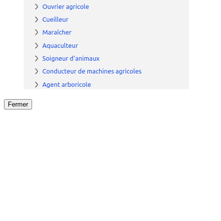
Fermer
Fermer
le détail de l'offre
/
Offre
sur
Offre précéden