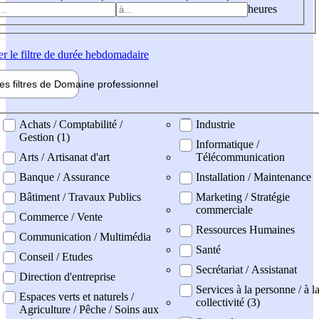
heures
er
le filtre de durée hebdomadaire
les filtres de
Domaine pro
fessionnel
ne professionel
Achats / Comptabilité /
Industrie
Gestion (1)
Informatique /
Arts / Artisanat d'art
Télécommunication
Banque / Assurance
Installation / Maintenance
Bâtiment / Travaux Publics
Marketing / Stratégie
commerciale
Commerce / Vente
Ressources Humaines
Communication / Multimédia
Santé
Conseil / Etudes
Secrétariat / Assistanat
Direction d'entreprise
Services à la personne / à l
Espaces verts et naturels /
collectivité (3)
Agriculture / Pêche / Soins aux