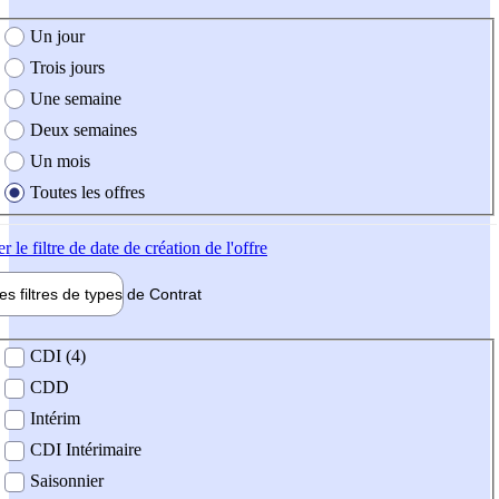
e création de l'offre
Un jour
Trois jours
Une semaine
Deux semaines
Un mois
Toutes les offres
er
le filtre de date de création de l'offre
les filtres de types de
Contrat
de contrat
CDI (4)
CDD
Intérim
CDI Intérimaire
Saisonnier