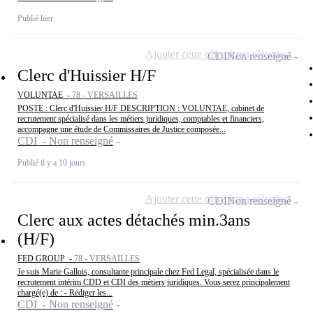
Publié hier
Ajouter cette offre à ma sélection
CDI
Non renseigné
Clerc d'Huissier H/F
VOLUNTAE -
78 - VERSAILLES
POSTE : Clerc d'Huissier H/F DESCRIPTION : VOLUNTAE, cabinet de
recrutement spécialisé dans les métiers juridiques, comptables et financiers,
accompagne une étude de Commissaires de Justice composée...
CDI - Non renseigné
Publié il y a 10 jours
Ajouter cette offre à ma sélection
CDI
Non renseigné
Clerc aux actes détachés min.3ans
(H/F)
FED GROUP -
78 - VERSAILLES
Je suis Marie Gallois, consultante principale chez Fed Legal, spécialisée dans le
recrutement intérim CDD et CDI des métiers juridiques. Vous serez principalement
chargé(e) de : - Rédiger les...
CDI - Non renseigné