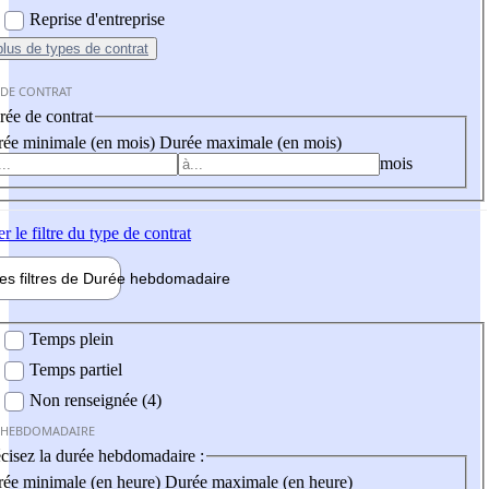
Reprise d'entreprise
plus
de types de contrat
 DE CONTRAT
ée de contrat
ée minimale (en mois)
Durée maximale (en mois)
mois
er
le filtre du type de contrat
les filtres de
Durée hebdo
madaire
 hebdomadaire
Temps plein
Temps partiel
Non renseignée (4)
 HEBDOMADAIRE
cisez la durée hebdomadaire :
ée minimale (en heure)
Durée maximale (en heure)