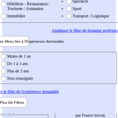
Spectacle
Hôtellerie - Restauration /
Tourisme / Animation
Sport
Immobilier
Transport / Logistique
Appliquer
le filtre du domaine professi
es filtres liés à l'
Expérience
demandée
ience demandée
Moins de 1 an
De 1 à 3 ans
Plus de 3 ans
Non renseignée
er
le filtre de l'expérience demandée
Plus De
Filtres
IFICATION
par France travail,