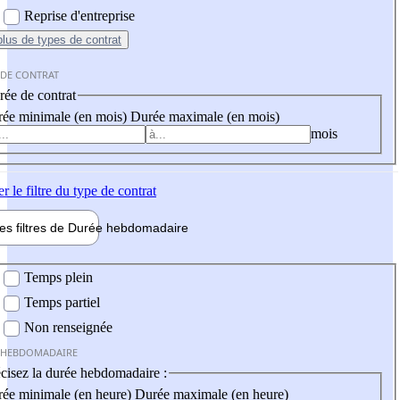
Reprise d'entreprise
plus
de types de contrat
 DE CONTRAT
ée de contrat
ée minimale (en mois)
Durée maximale (en mois)
mois
er
le filtre du type de contrat
les filtres de
Durée hebdo
madaire
 hebdomadaire
Temps plein
Temps partiel
Non renseignée
 HEBDOMADAIRE
cisez la durée hebdomadaire :
ée minimale (en heure)
Durée maximale (en heure)