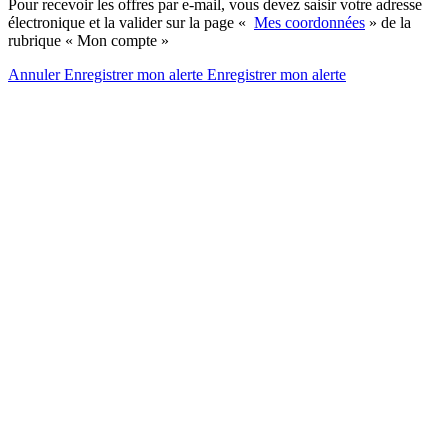
Pour recevoir les offres par e-mail, vous devez saisir votre adresse
électronique et la valider sur la page «
Mes coordonnées
» de la
rubrique « Mon compte »
Annuler
Enregistrer mon alerte
Enregistrer
mon alerte