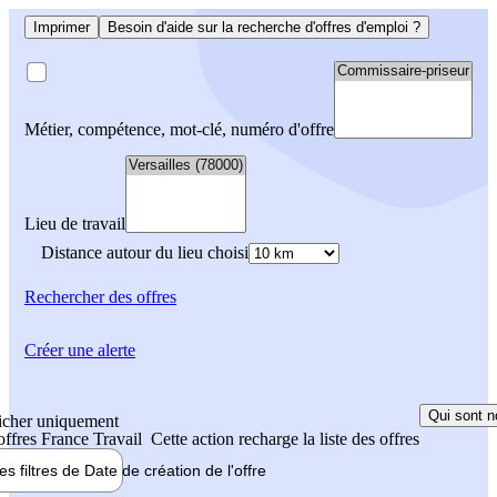
Imprimer
Besoin d'aide sur la recherche d'offres d'emploi ?
Métier, compétence, mot-clé, numéro d'offre
Lieu de travail
Distance autour du lieu choisi
Rechercher
des offres
Créer une alerte
Qui sont n
icher uniquement
 offres France Travail
Cette action recharge la liste des offres
les filtres de
Date de création
de l'offre