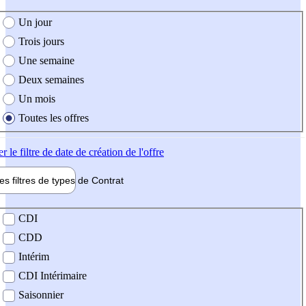
e création de l'offre
Un jour
Trois jours
Une semaine
Deux semaines
Un mois
Toutes les offres
er
le filtre de date de création de l'offre
les filtres de types de
Contrat
de contrat
CDI
CDD
Intérim
CDI Intérimaire
Saisonnier