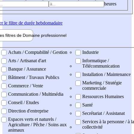
heures
er
le filtre de durée hebdomadaire
les filtres de
Domaine pro
fessionnel
ne professionel
Achats / Comptabilité / Gestion
Industrie
Arts / Artisanat d'art
Informatique /
Télécommunication
Banque / Assurance
Installation / Maintenance
Bâtiment / Travaux Publics
Marketing / Stratégie
Commerce / Vente
commerciale
Communication / Multimédia
Ressources Humaines
Conseil / Etudes
Santé
Direction d'entreprise
Secrétariat / Assistanat
Espaces verts et naturels /
Services à la personne / à l
Agriculture / Pêche / Soins aux
collectivité
animaux