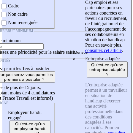
Cap emploi et ses
Cadre
partenaires pour ses
actions concrètes en
Non cadre
faveur du recrutement,
Non renseignée
de l’intégration et de
l’accompagnement de
IRE BRUT MINIMUM
ses collaborateurs en
situation de handicap.
re minimum
Pour en savoir plus,
consultez cet article
.
ssez une périodicité pour le salaire saisi
Entreprise adaptée
NITÉS
Qu'est-ce qu'une
z parmi les 1ers à postuler
entreprise adaptée
?
urquoi serez-vous parmi les
premiers à postuler ?
L'entreprise adaptée
es de plus de 15 jours,
permet à un travailleur
tant moins de 4 candidatures
en situation de
t France Travail est informé)
handicap d'exercer
ICAP
une activité
professionnelle dans
Employeur handi-
des conditions
engagé
adaptées à ses
Qu'est-ce qu'un
capacités. Pour en
employeur handi-
savoir plus,
consultez