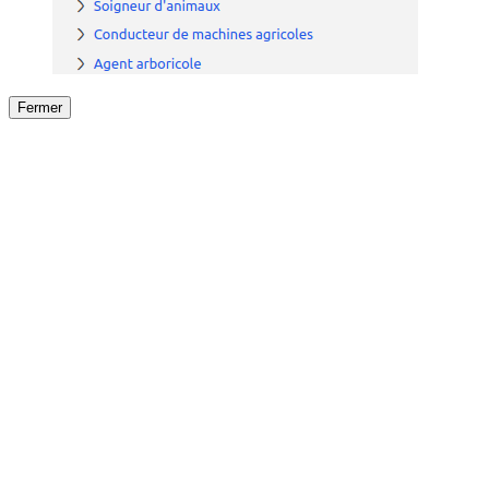
Fermer
Fermer
le détail de l'offre
/
Offre
sur
Offre précéden