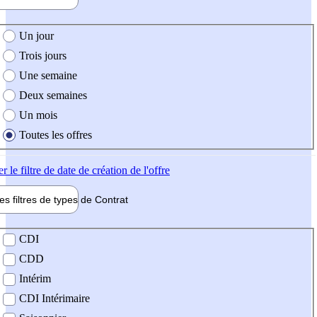
e création de l'offre
Un jour
Trois jours
Une semaine
Deux semaines
Un mois
Toutes les offres
er
le filtre de date de création de l'offre
les filtres de types de
Contrat
de contrat
CDI
CDD
Intérim
CDI Intérimaire