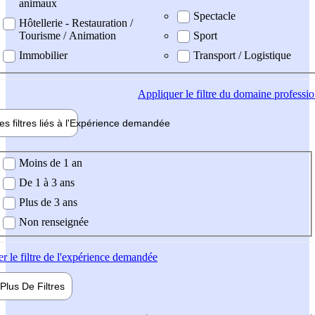
animaux
Spectacle
Hôtellerie - Restauration /
Tourisme / Animation
Sport
Immobilier
Transport / Logistique
Appliquer
le filtre du domaine professi
es filtres liés à l'
Expérience
demandée
ience demandée
Moins de 1 an
De 1 à 3 ans
Plus de 3 ans
Non renseignée
er
le filtre de l'expérience demandée
Plus De
Filtres