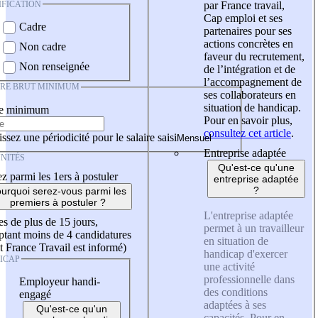
IFICATION
par France travail,
Cap emploi et ses
Cadre
partenaires pour ses
actions concrètes en
Non cadre
faveur du recrutement,
Non renseignée
de l’intégration et de
l’accompagnement de
IRE BRUT MINIMUM
ses collaborateurs en
situation de handicap.
re minimum
Pour en savoir plus,
consultez cet article
.
ssez une périodicité pour le salaire saisi
Entreprise adaptée
NITÉS
Qu'est-ce qu'une
z parmi les 1ers à postuler
entreprise adaptée
?
urquoi serez-vous parmi les
premiers à postuler ?
L'entreprise adaptée
es de plus de 15 jours,
permet à un travailleur
tant moins de 4 candidatures
en situation de
t France Travail est informé)
handicap d'exercer
ICAP
une activité
professionnelle dans
Employeur handi-
des conditions
engagé
adaptées à ses
Qu'est-ce qu'un
capacités. Pour en