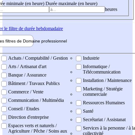
ée minimale (en heure)
Durée maximale (en heure)
heures
er
le filtre de durée hebdomadaire
les filtres de
Domaine pro
fessionnel
ne professionel
Achats / Comptabilité / Gestion
Industrie
Arts / Artisanat d'art
Informatique /
Télécommunication
Banque / Assurance
Installation / Maintenance
Bâtiment / Travaux Publics
Marketing / Stratégie
Commerce / Vente
commerciale
Communication / Multimédia
Ressources Humaines
Conseil / Etudes
Santé
Direction d'entreprise
Secrétariat / Assistanat
Espaces verts et naturels /
Services à la personne / à l
Agriculture / Pêche / Soins aux
collectivité