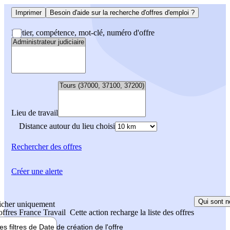
Imprimer
Besoin d'aide sur la recherche d'offres d'emploi ?
Métier, compétence, mot-clé, numéro d'offre
Lieu de travail
Distance autour du lieu choisi
Rechercher
des offres
Créer une alerte
Qui sont n
icher uniquement
 offres France Travail
Cette action recharge la liste des offres
les filtres de
Date de création
de l'offre