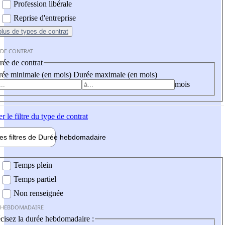
Profession libérale
Reprise d'entreprise
plus
de types de contrat
 DE CONTRAT
ée de contrat
ée minimale (en mois)
Durée maximale (en mois)
mois
er
le filtre du type de contrat
les filtres de
Durée hebdo
madaire
 hebdomadaire
Temps plein
Temps partiel
Non renseignée
 HEBDOMADAIRE
cisez la durée hebdomadaire :