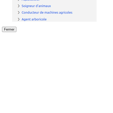
Fermer
Fermer
le détail de l'offre
/
Offre
sur
Offre précéden