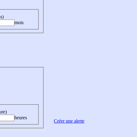
s)
mois
ure)
heures
Créer une alerte