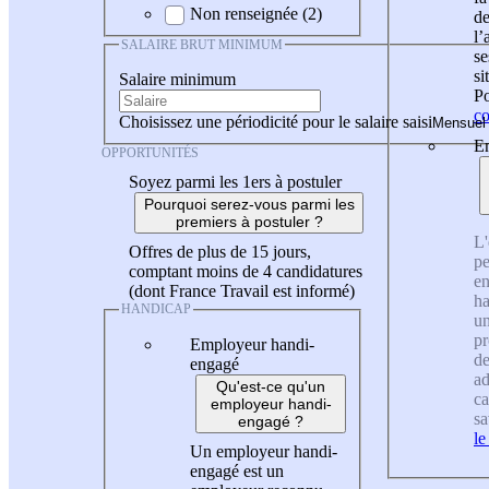
Non renseignée (2)
de
l
SALAIRE BRUT MINIMUM
se
si
Salaire minimum
Po
co
Choisissez une périodicité pour le salaire saisi
En
OPPORTUNITÉS
Soyez parmi les 1ers à postuler
Pourquoi serez-vous parmi les
premiers à postuler ?
L'
Offres de plus de 15 jours,
pe
comptant moins de 4 candidatures
en
(dont France Travail est informé)
ha
HANDICAP
un
pr
Employeur handi-
de
engagé
ad
Qu'est-ce qu'un
ca
employeur handi-
sa
engagé ?
le
Un employeur handi-
engagé est un