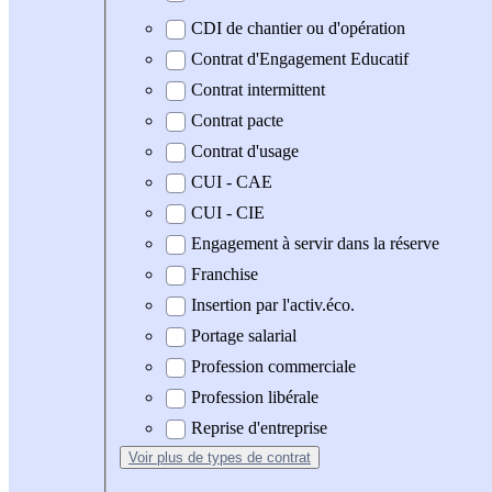
CDI de chantier ou d'opération
Contrat d'Engagement Educatif
Contrat intermittent
Contrat pacte
Contrat d'usage
CUI - CAE
CUI - CIE
Engagement à servir dans la réserve
Franchise
Insertion par l'activ.éco.
Portage salarial
Profession commerciale
Profession libérale
Reprise d'entreprise
Voir plus
de types de contrat