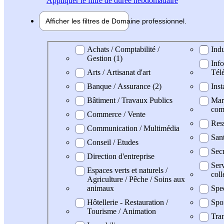
Appliquer
le filtre de durée hebdomadaire
Afficher les filtres de
Domaine pro
fessionnel
Domaine professionel
Achats / Comptabilité /
Indu
Gestion (1)
Info
Arts / Artisanat d'art
Tél
Banque / Assurance (2)
Inst
Bâtiment / Travaux Publics
Mark
com
Commerce / Vente
Res
Communication / Multimédia
San
Conseil / Etudes
Secr
Direction d'entreprise
Serv
Espaces verts et naturels /
coll
Agriculture / Pêche / Soins aux
animaux
Spe
Hôtellerie - Restauration /
Spo
Tourisme / Animation
Tran