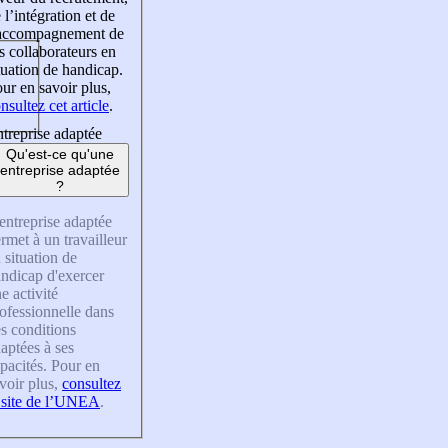
 l’intégration et de
’accompagnement de
s collaborateurs en
tuation de handicap.
ur en savoir plus,
nsultez cet article
.
treprise adaptée
Qu'est-ce qu'une
entreprise adaptée
?
entreprise adaptée
rmet à un travailleur
 situation de
ndicap d'exercer
e activité
ofessionnelle dans
s conditions
aptées à ses
pacités. Pour en
voir plus,
consultez
 site de l’UNEA
.