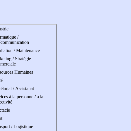
strie
rmatique /
écommunication
allation / Maintenance
eting / Stratégie
merciale
sources Humaines
té
étariat / Assistanat
ices à la personne / à la
ectivité
ctacle
rt
sport / Logistique