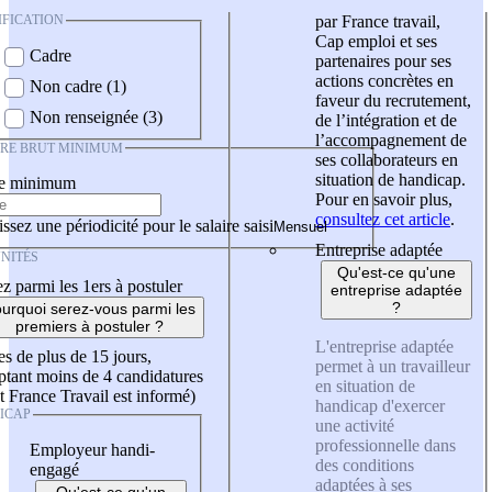
IFICATION
par France travail,
Cap emploi et ses
Cadre
partenaires pour ses
actions concrètes en
Non cadre (1)
faveur du recrutement,
Non renseignée (3)
de l’intégration et de
l’accompagnement de
IRE BRUT MINIMUM
ses collaborateurs en
situation de handicap.
re minimum
Pour en savoir plus,
consultez cet article
.
ssez une périodicité pour le salaire saisi
Entreprise adaptée
NITÉS
Qu'est-ce qu'une
z parmi les 1ers à postuler
entreprise adaptée
?
urquoi serez-vous parmi les
premiers à postuler ?
L'entreprise adaptée
es de plus de 15 jours,
permet à un travailleur
tant moins de 4 candidatures
en situation de
t France Travail est informé)
handicap d'exercer
ICAP
une activité
professionnelle dans
Employeur handi-
des conditions
engagé
adaptées à ses
Qu'est-ce qu'un