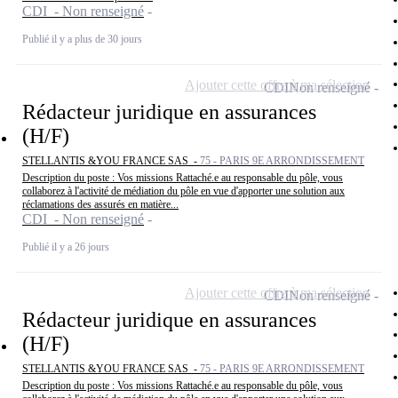
CDI - Non renseigné
Publié il y a plus de 30 jours
Ajouter cette offre à ma sélection
CDI
Non renseigné
Rédacteur juridique en assurances
(H/F)
STELLANTIS &YOU FRANCE SAS -
75 - PARIS 9E ARRONDISSEMENT
Description du poste : Vos missions Rattaché.e au responsable du pôle, vous
collaborez à l'activité de médiation du pôle en vue d'apporter une solution aux
réclamations des assurés en matière...
CDI - Non renseigné
Publié il y a 26 jours
Ajouter cette offre à ma sélection
CDI
Non renseigné
Rédacteur juridique en assurances
(H/F)
STELLANTIS &YOU FRANCE SAS -
75 - PARIS 9E ARRONDISSEMENT
Description du poste : Vos missions Rattaché.e au responsable du pôle, vous