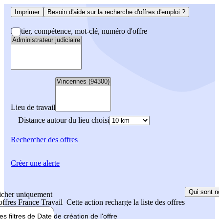
Imprimer
Besoin d'aide sur la recherche d'offres d'emploi ?
Métier, compétence, mot-clé, numéro d'offre
Lieu de travail
Distance autour du lieu choisi
Rechercher
des offres
Créer une alerte
Qui sont n
icher uniquement
 offres France Travail
Cette action recharge la liste des offres
les filtres de
Date de création
de l'offre