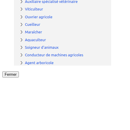
Fermer
Fermer
le détail de l'offre
/
Offre
sur
Offre précéden