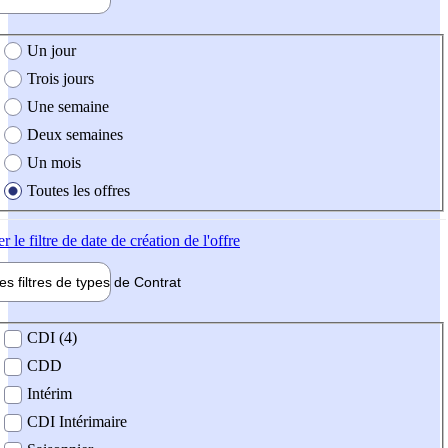
e création de l'offre
Un jour
Trois jours
Une semaine
Deux semaines
Un mois
Toutes les offres
er
le filtre de date de création de l'offre
les filtres de types de
Contrat
de contrat
CDI (4)
CDD
Intérim
CDI Intérimaire