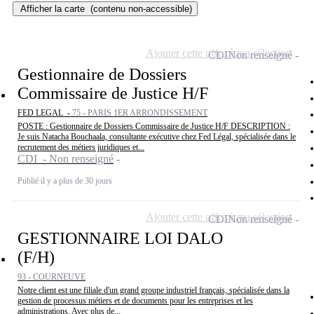
Afficher la carte
(contenu non-accessible)
Ajouter cette offre à ma sélection
CDI
Non renseigné
Gestionnaire de Dossiers
Commissaire de Justice H/F
FED LEGAL -
75 - PARIS 1ER ARRONDISSEMENT
POSTE : Gestionnaire de Dossiers Commissaire de Justice H/F DESCRIPTION :
Je suis Natacha Bouchaala, consultante exécutive chez Fed Légal, spécialisée dans le
recrutement des métiers juridiques et...
CDI - Non renseigné
Publié il y a plus de 30 jours
Ajouter cette offre à ma sélection
CDI
Non renseigné
GESTIONNAIRE LOI DALO
(F/H)
93 - COURNEUVE
Notre client est une filiale d'un grand groupe industriel français, spécialisée dans la
gestion de processus métiers et de documents pour les entreprises et les
administrations. Avec plus de...