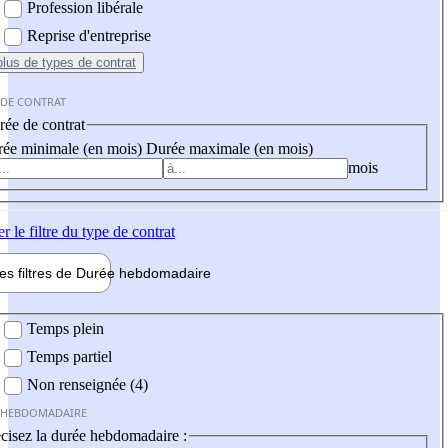
Profession libérale
Reprise d'entreprise
plus
de types de contrat
 DE CONTRAT
ée de contrat
ée minimale (en mois)
Durée maximale (en mois)
mois
er
le filtre du type de contrat
les filtres de
Durée hebdo
madaire
 hebdomadaire
Temps plein
Temps partiel
Non renseignée (4)
 HEBDOMADAIRE
cisez la durée hebdomadaire :