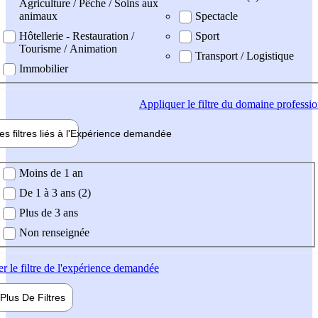
Agriculture / Pêche / Soins aux
animaux
Spectacle
Hôtellerie - Restauration /
Sport
Tourisme / Animation
Transport / Logistique
Immobilier
Appliquer
le filtre du domaine professi
es filtres liés à l'
Expérience
demandée
ience demandée
Moins de 1 an
De 1 à 3 ans (2)
Plus de 3 ans
Non renseignée
er
le filtre de l'expérience demandée
Plus De
Filtres