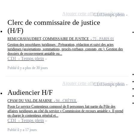
Ajouter cette offre à ma sélection
CDI
Temps plein
Clerc de commissaire de justice
(H/F)
REMI CHAVAUDRET, COMMISSAIRE DE JUSTICE -
75 - PARIS 01
Gestion des procédures juridiques : Préparation, rédaction et suivi des actes
juridiques (assignations, sommations, procès-verbaux, constats, etc.). Gestion des
dossiers de recouvrement amiable ou...
CDI - Temps plein
Publié il y a plus de 30 jours
Ajouter cette offre à ma sélection
CDI
Temps plein
Audiencier H/F
CPAM DU VAL-DE-MARNE -
94 - CRÉTEIL
Poste Le service Contentieux composé de 8 personnes fait partie du Pôle des
affaires juridiques au côté du service « Commission de recours amiable ». Il prend
en charge le contentieux général et...
CDI - Temps plein
Publié il y a 17 jours