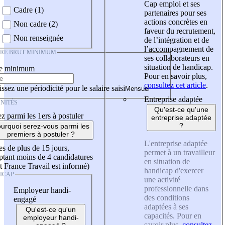
Cap emploi et ses
Cadre (1)
partenaires pour ses
actions concrètes en
Non cadre (2)
faveur du recrutement,
Non renseignée
de l’intégration et de
l’accompagnement de
IRE BRUT MINIMUM
ses collaborateurs en
situation de handicap.
re minimum
Pour en savoir plus,
consultez cet article
.
ssez une périodicité pour le salaire saisi
Entreprise adaptée
NITÉS
Qu'est-ce qu'une
z parmi les 1ers à postuler
entreprise adaptée
?
urquoi serez-vous parmi les
premiers à postuler ?
L'entreprise adaptée
es de plus de 15 jours,
permet à un travailleur
tant moins de 4 candidatures
en situation de
t France Travail est informé)
handicap d'exercer
ICAP
une activité
professionnelle dans
Employeur handi-
des conditions
engagé
adaptées à ses
Qu'est-ce qu'un
capacités. Pour en
employeur handi-
savoir plus,
consultez