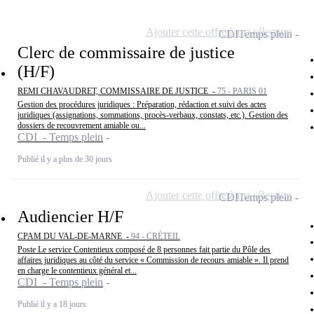
Ajouter cette offre à ma sélection
CDI
Temps plein
Clerc de commissaire de justice
(H/F)
REMI CHAVAUDRET, COMMISSAIRE DE JUSTICE -
75 - PARIS 01
Gestion des procédures juridiques : Préparation, rédaction et suivi des actes
juridiques (assignations, sommations, procès-verbaux, constats, etc.). Gestion des
dossiers de recouvrement amiable ou...
CDI - Temps plein
Publié il y a plus de 30 jours
Ajouter cette offre à ma sélection
CDI
Temps plein
Audiencier H/F
CPAM DU VAL-DE-MARNE -
94 - CRÉTEIL
Poste Le service Contentieux composé de 8 personnes fait partie du Pôle des
affaires juridiques au côté du service « Commission de recours amiable ». Il prend
en charge le contentieux général et...
CDI - Temps plein
Publié il y a 18 jours