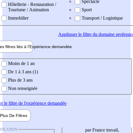
Spectacle
Hôtellerie - Restauration /
Tourisme / Animation
Sport
Immobilier
Transport / Logistique
Appliquer
le filtre du domaine professi
es filtres liés à l'
Expérience
demandée
ience demandée
Moins de 1 an
De 1 à 3 ans (1)
Plus de 3 ans
Non renseignée
er
le filtre de l'expérience demandée
Plus De
Filtres
IFICATION
par France travail,