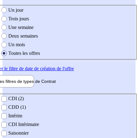
e création de l'offre
Un jour
Trois jours
Une semaine
Deux semaines
Un mois
Toutes les offres
er
le filtre de date de création de l'offre
les filtres de types de
Contrat
de contrat
CDI (2)
CDD (1)
Intérim
CDI Intérimaire
Saisonnier