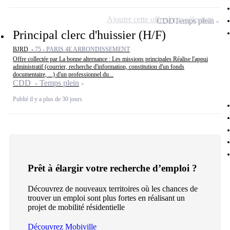
Ajouter cette offre à ma sélection
CDD
Temps plein
Principal clerc d'huissier (H/F)
BJRD -
75 - PARIS 4E ARRONDISSEMENT
Offre collectée par La bonne alternance : Les missions principales Réalise l'appui
administratif (courrier, recherche d'information, constitution d'un fonds
documentaire, ...) d'un professionnel du...
CDD - Temps plein
Publié il y a plus de 30 jours
Prêt à élargir votre recherche d’emploi ?
Découvrez de nouveaux territoires où les chances de
trouver un emploi sont plus fortes en réalisant un
projet de mobilité résidentielle
Découvrez Mobiville