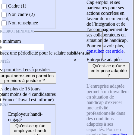
Cap emploi et ses
Cadre (1)
partenaires pour ses
actions concrètes en
Non cadre (2)
faveur du recrutement,
Non renseignée
de l’intégration et de
l’accompagnement de
IRE BRUT MINIMUM
ses collaborateurs en
situation de handicap.
re minimum
Pour en savoir plus,
consultez cet article
.
ssez une périodicité pour le salaire saisi
Entreprise adaptée
NITÉS
Qu'est-ce qu'une
z parmi les 1ers à postuler
entreprise adaptée
?
urquoi serez-vous parmi les
premiers à postuler ?
L'entreprise adaptée
es de plus de 15 jours,
permet à un travailleur
tant moins de 4 candidatures
en situation de
t France Travail est informé)
handicap d'exercer
ICAP
une activité
professionnelle dans
Employeur handi-
des conditions
engagé
adaptées à ses
Qu'est-ce qu'un
capacités. Pour en
employeur handi-
savoir plus,
consultez