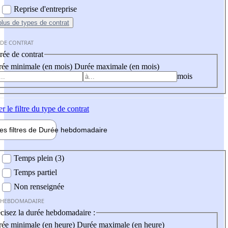
Reprise d'entreprise
plus
de types de contrat
 DE CONTRAT
ée de contrat
ée minimale (en mois)
Durée maximale (en mois)
mois
er
le filtre du type de contrat
les filtres de
Durée hebdo
madaire
 hebdomadaire
Temps plein (3)
Temps partiel
Non renseignée
 HEBDOMADAIRE
cisez la durée hebdomadaire :
ée minimale (en heure)
Durée maximale (en heure)