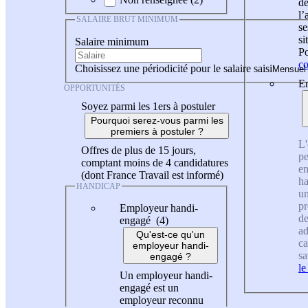
de
l
SALAIRE BRUT MINIMUM
se
si
Salaire minimum
Po
co
Choisissez une périodicité pour le salaire saisi
En
OPPORTUNITÉS
Soyez parmi les 1ers à postuler
Pourquoi serez-vous parmi les
premiers à postuler ?
L'
Offres de plus de 15 jours,
pe
comptant moins de 4 candidatures
en
(dont France Travail est informé)
ha
HANDICAP
un
pr
Employeur handi-
de
engagé (4)
ad
Qu'est-ce qu'un
ca
employeur handi-
sa
engagé ?
le
Un employeur handi-
engagé est un
employeur reconnu