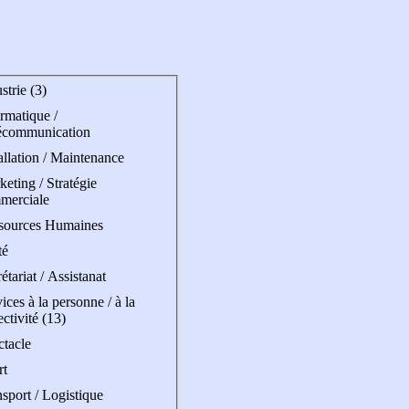
strie (3)
rmatique /
écommunication
allation / Maintenance
eting / Stratégie
merciale
sources Humaines
té
étariat / Assistanat
ices à la personne / à la
ectivité (13)
ctacle
rt
sport / Logistique