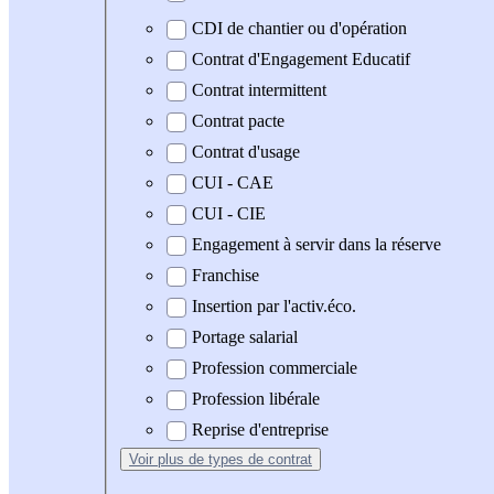
CDI de chantier ou d'opération
Contrat d'Engagement Educatif
Contrat intermittent
Contrat pacte
Contrat d'usage
CUI - CAE
CUI - CIE
Engagement à servir dans la réserve
Franchise
Insertion par l'activ.éco.
Portage salarial
Profession commerciale
Profession libérale
Reprise d'entreprise
Voir plus
de types de contrat