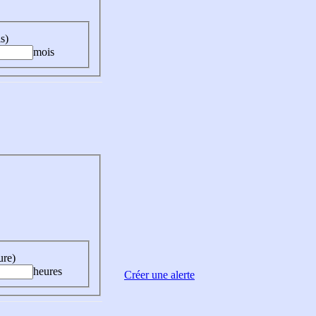
s)
mois
ure)
heures
Créer une alerte