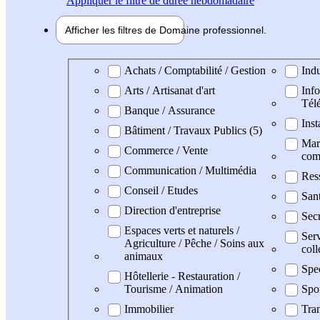
Appliquer
le filtre de durée hebdomadaire
Afficher les filtres de
Domaine pro
fessionnel
Domaine professionel
Achats / Comptabilité / Gestion
Indu
Arts / Artisanat d'art
Info
Tél
Banque / Assurance
Inst
Bâtiment / Travaux Publics (5)
Mark
Commerce / Vente
com
Communication / Multimédia
Res
Conseil / Etudes
San
Direction d'entreprise
Secr
Espaces verts et naturels /
Serv
Agriculture / Pêche / Soins aux
coll
animaux
Spe
Hôtellerie - Restauration /
Tourisme / Animation
Spo
Immobilier
Tran