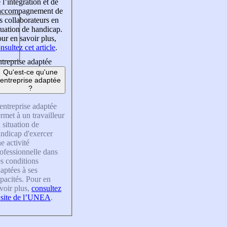
 l’intégration et de
’accompagnement de
s collaborateurs en
tuation de handicap.
ur en savoir plus,
nsultez cet article
.
treprise adaptée
Qu'est-ce qu'une
entreprise adaptée
?
entreprise adaptée
rmet à un travailleur
 situation de
ndicap d'exercer
e activité
ofessionnelle dans
s conditions
aptées à ses
pacités. Pour en
voir plus,
consultez
 site de l’UNEA
.