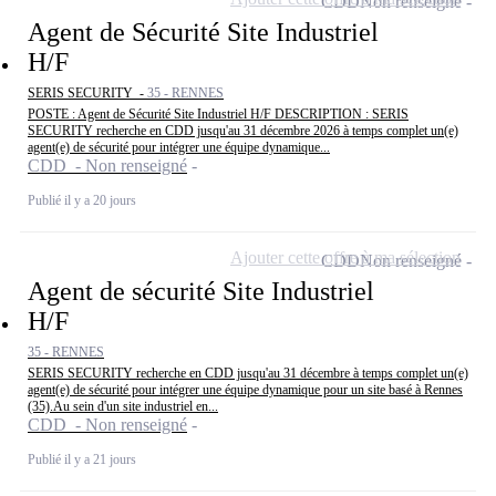
CDD
Non renseigné
Agent de Sécurité Site Industriel
H/F
SERIS SECURITY -
35 - RENNES
POSTE : Agent de Sécurité Site Industriel H/F DESCRIPTION : SERIS
SECURITY recherche en CDD jusqu'au 31 décembre 2026 à temps complet un(e)
agent(e) de sécurité pour intégrer une équipe dynamique...
CDD - Non renseigné
Publié il y a 20 jours
Ajouter cette offre à ma sélection
CDD
Non renseigné
Agent de sécurité Site Industriel
H/F
35 - RENNES
SERIS SECURITY recherche en CDD jusqu'au 31 décembre à temps complet un(e)
agent(e) de sécurité pour intégrer une équipe dynamique pour un site basé à Rennes
(35).Au sein d'un site industriel en...
CDD - Non renseigné
Publié il y a 21 jours