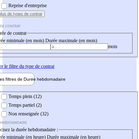
Reprise d'entreprise
plus
de types de contrat
 DE CONTRAT
ée de contrat
ée minimale (en mois)
Durée maximale (en mois)
mois
er
le filtre du type de contrat
les filtres de
Durée hebdo
madaire
 hebdomadaire
Temps plein (12)
Temps partiel (2)
Non renseignée (32)
 HEBDOMADAIRE
cisez la durée hebdomadaire :
ée minimale (en heure)
Durée maximale (en heure)