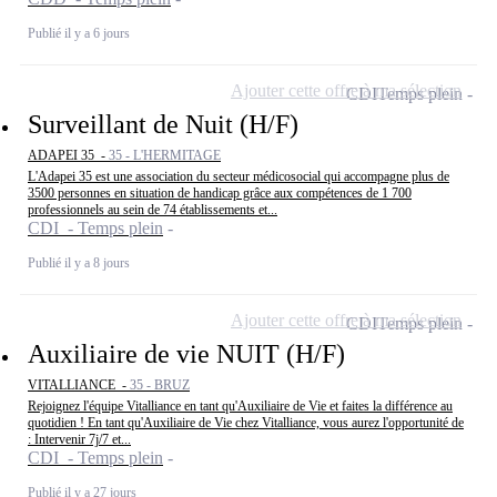
Publié il y a 6 jours
Ajouter cette offre à ma sélection
CDI
Temps plein
Surveillant de Nuit (H/F)
ADAPEI 35 -
35 - L'HERMITAGE
L'Adapei 35 est une association du secteur médicosocial qui accompagne plus de
3500 personnes en situation de handicap grâce aux compétences de 1 700
professionnels au sein de 74 établissements et...
CDI - Temps plein
Publié il y a 8 jours
Ajouter cette offre à ma sélection
CDI
Temps plein
Auxiliaire de vie NUIT (H/F)
VITALLIANCE -
35 - BRUZ
Rejoignez l'équipe Vitalliance en tant qu'Auxiliaire de Vie et faites la différence au
quotidien ! En tant qu'Auxiliaire de Vie chez Vitalliance, vous aurez l'opportunité de
: Intervenir 7j/7 et...
CDI - Temps plein
Publié il y a 27 jours