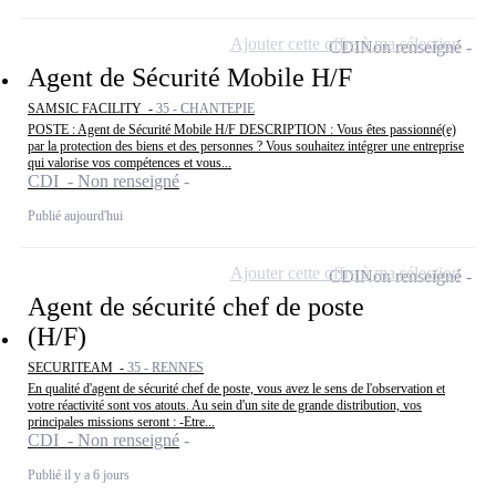
Ajouter cette offre à ma sélection
CDI
Non renseigné
Agent de Sécurité Mobile H/F
SAMSIC FACILITY -
35 - CHANTEPIE
POSTE : Agent de Sécurité Mobile H/F DESCRIPTION : Vous êtes passionné(e)
par la protection des biens et des personnes ? Vous souhaitez intégrer une entreprise
qui valorise vos compétences et vous...
CDI - Non renseigné
Publié aujourd'hui
Ajouter cette offre à ma sélection
CDI
Non renseigné
Agent de sécurité chef de poste
(H/F)
SECURITEAM -
35 - RENNES
En qualité d'agent de sécurité chef de poste, vous avez le sens de l'observation et
votre réactivité sont vos atouts. Au sein d'un site de grande distribution, vos
principales missions seront : -Etre...
CDI - Non renseigné
Publié il y a 6 jours