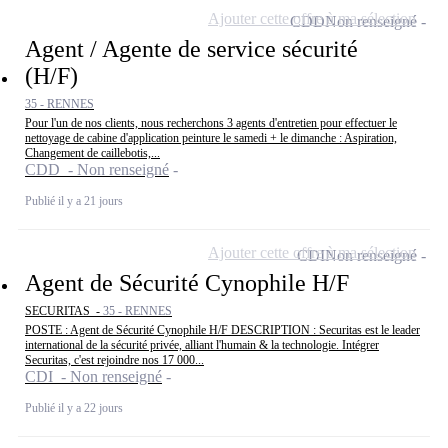
Ajouter cette offre à ma sélection
CDD
Non renseigné
Agent / Agente de service sécurité
(H/F)
35 - RENNES
Pour l'un de nos clients, nous recherchons 3 agents d'entretien pour effectuer le
nettoyage de cabine d'application peinture le samedi + le dimanche : Aspiration,
Changement de caillebotis,...
CDD - Non renseigné
Publié il y a 21 jours
Ajouter cette offre à ma sélection
CDI
Non renseigné
Agent de Sécurité Cynophile H/F
SECURITAS -
35 - RENNES
POSTE : Agent de Sécurité Cynophile H/F DESCRIPTION : Securitas est le leader
international de la sécurité privée, alliant l'humain & la technologie. Intégrer
Securitas, c'est rejoindre nos 17 000...
CDI - Non renseigné
Publié il y a 22 jours