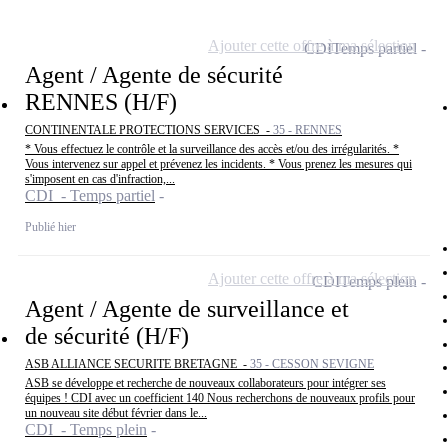
Ajouter cette offre à ma sélection
CDI
Temps partiel
Agent / Agente de sécurité
RENNES (H/F)
CONTINENTALE PROTECTIONS SERVICES -
35 - RENNES
* Vous effectuez le contrôle et la surveillance des accès et/ou des irrégularités. *
Vous intervenez sur appel et prévenez les incidents. * Vous prenez les mesures qui
s'imposent en cas d'infraction,...
CDI - Temps partiel
Publié hier
Ajouter cette offre à ma sélection
CDI
Temps plein
Agent / Agente de surveillance et
de sécurité (H/F)
ASB ALLIANCE SECURITE BRETAGNE -
35 - CESSON SEVIGNE
ASB se développe et recherche de nouveaux collaborateurs pour intégrer ses
équipes ! CDI avec un coefficient 140 Nous recherchons de nouveaux profils pour
un nouveau site début février dans le...
CDI - Temps plein