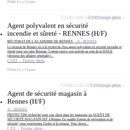
Publié il y a 13 jours
Ajouter cette offre à ma sélection
CDD
Temps plein
Agent polyvalent en sécurité
incendie et sûreté - RENNES (H/F)
RECTORAT DE L'ACADEMIE DE RENNES -
35 - RENNES
Le rectorat de Rennes est à la recherche d'un agent polyvalent en sécurité incendie et
sûreté pour ses sites Rennais. L'agent exerce son activité au sein de la DAGE
(division des affaires générales)...
CDD - Temps plein
Publié il y a 14 jours
Ajouter cette offre à ma sélection
CDI
Temps plein
Agent de sécurité magasin à
Rennes (H/F)
35 - RENNES
PROTECTIM recherche pour son client dans les magasins un AGENT DE
SÉCURITÉ MAGASIN H/F à Rennes En qualité d'agent de prévention et de
sécurité, vous représentez l'ordre et la rigueur. Vous devez...
CDI - Temps plein