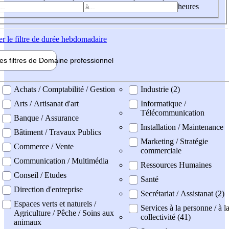
heures
er
le filtre de durée hebdomadaire
les filtres de
Domaine pro
fessionnel
ne professionel
Achats / Comptabilité / Gestion
Industrie (2)
Arts / Artisanat d'art
Informatique /
Télécommunication
Banque / Assurance
Installation / Maintenance
Bâtiment / Travaux Publics
Marketing / Stratégie
Commerce / Vente
commerciale
Communication / Multimédia
Ressources Humaines
Conseil / Etudes
Santé
Direction d'entreprise
Secrétariat / Assistanat (2)
Espaces verts et naturels /
Services à la personne / à l
Agriculture / Pêche / Soins aux
collectivité (41)
animaux