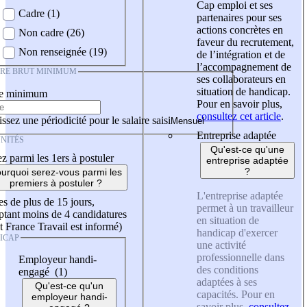
Cap emploi et ses
Cadre (1)
partenaires pour ses
actions concrètes en
Non cadre (26)
faveur du recrutement,
Non renseignée (19)
de l’intégration et de
l’accompagnement de
IRE BRUT MINIMUM
ses collaborateurs en
situation de handicap.
re minimum
Pour en savoir plus,
consultez cet article
.
ssez une périodicité pour le salaire saisi
Entreprise adaptée
NITÉS
Qu'est-ce qu'une
z parmi les 1ers à postuler
entreprise adaptée
?
urquoi serez-vous parmi les
premiers à postuler ?
L'entreprise adaptée
es de plus de 15 jours,
permet à un travailleur
tant moins de 4 candidatures
en situation de
t France Travail est informé)
handicap d'exercer
ICAP
une activité
professionnelle dans
Employeur handi-
des conditions
engagé (1)
adaptées à ses
Qu'est-ce qu'un
capacités. Pour en
employeur handi-
savoir plus,
consultez