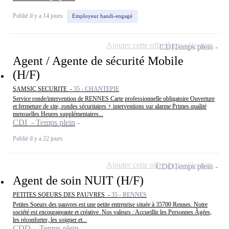
Publié il y a 14 jours
Employeur handi-engagé
Ajouter cette offre à ma sélection
CDI
Temps plein
Agent / Agente de sécurité Mobile
(H/F)
SAMSIC SECURITE -
35 - CHANTEPIE
Service ronde/intervention de RENNES Carte professionnelle obligatoire Ouverture
et fermeture de site, rondes sécuritaires + interventions sur alarme Primes qualité
mensuelles Heures supplémentaires...
CDI - Temps plein
Publié il y a 22 jours
Ajouter cette offre à ma sélection
CDD
Temps plein
Agent de soin NUIT (H/F)
PETITES SOEURS DES PAUVRES -
35 - RENNES
Petites Soeurs des pauvres est une petite entreprise située à 35700 Rennes. Notre
société est encourageante et créative. Nos valeurs : Accueillir les Personnes Âgées,
les réconforter, les soigner et...
CDD - Temps plein