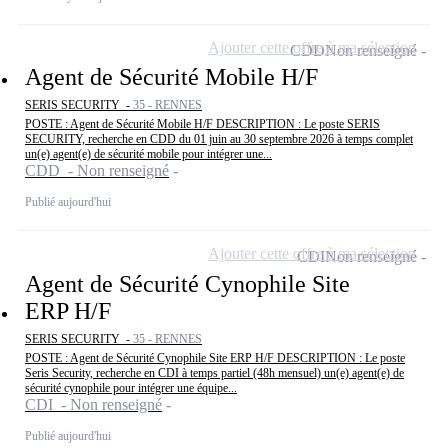
Ajouter cette offre à ma sélection
CDD
Non renseigné
Agent de Sécurité Mobile H/F
SERIS SECURITY -
35 - RENNES
POSTE : Agent de Sécurité Mobile H/F DESCRIPTION : Le poste SERIS
SECURITY, recherche en CDD du 01 juin au 30 septembre 2026 à temps complet
un(e) agent(e) de sécurité mobile pour intégrer une...
CDD - Non renseigné
Publié aujourd'hui
Ajouter cette offre à ma sélection
CDI
Non renseigné
Agent de Sécurité Cynophile Site
ERP H/F
SERIS SECURITY -
35 - RENNES
POSTE : Agent de Sécurité Cynophile Site ERP H/F DESCRIPTION : Le poste
Seris Security, recherche en CDI à temps partiel (48h mensuel) un(e) agent(e) de
sécurité cynophile pour intégrer une équipe...
CDI - Non renseigné
Publié aujourd'hui