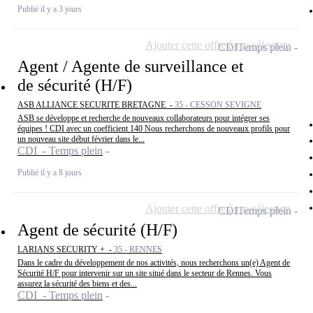
Publié il y a 3 jours
Ajouter cette offre à ma sélection
CDI
Temps plein
Agent / Agente de surveillance et
de sécurité (H/F)
ASB ALLIANCE SECURITE BRETAGNE -
35 - CESSON SEVIGNE
ASB se développe et recherche de nouveaux collaborateurs pour intégrer ses
équipes ! CDI avec un coefficient 140 Nous recherchons de nouveaux profils pour
un nouveau site début février dans le...
CDI - Temps plein
Publié il y a 8 jours
Ajouter cette offre à ma sélection
CDI
Temps plein
Agent de sécurité (H/F)
LARIANS SECURITY + -
35 - RENNES
Dans le cadre du développement de nos activités, nous recherchons un(e) Agent de
Sécurité H/F pour intervenir sur un site situé dans le secteur de Rennes. Vous
assurez la sécurité des biens et des...
CDI - Temps plein