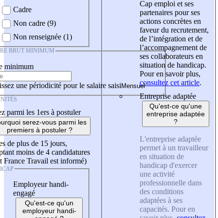
Cap emploi et ses
Cadre
partenaires pour ses
actions concrètes en
Non cadre (9)
faveur du recrutement,
Non renseignée (1)
de l’intégration et de
l’accompagnement de
IRE BRUT MINIMUM
ses collaborateurs en
situation de handicap.
re minimum
Pour en savoir plus,
consultez cet article
.
ssez une périodicité pour le salaire saisi
Entreprise adaptée
NITÉS
Qu'est-ce qu'une
z parmi les 1ers à postuler
entreprise adaptée
?
urquoi serez-vous parmi les
premiers à postuler ?
L'entreprise adaptée
es de plus de 15 jours,
permet à un travailleur
tant moins de 4 candidatures
en situation de
t France Travail est informé)
handicap d'exercer
ICAP
une activité
professionnelle dans
Employeur handi-
des conditions
engagé
adaptées à ses
Qu'est-ce qu'un
capacités. Pour en
employeur handi-
savoir plus,
consultez