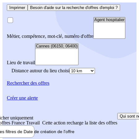
Imprimer
Besoin d'aide sur la recherche d'offres d'emploi ?
Métier, compétence, mot-clé, numéro d'offre
Lieu de travail
Distance autour du lieu choisi
Rechercher
des offres
Créer une alerte
Qui sont n
icher uniquement
 offres France Travail
Cette action recharge la liste des offres
les filtres de
Date de création
de l'offre