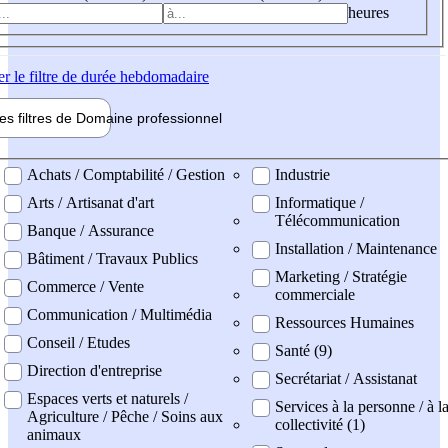
heures
er
le filtre de durée hebdomadaire
les filtres de
Domaine pro
fessionnel
ne professionel
Achats / Comptabilité / Gestion
Industrie
Arts / Artisanat d'art
Informatique /
Télécommunication
Banque / Assurance
Installation / Maintenance
Bâtiment / Travaux Publics
Marketing / Stratégie
Commerce / Vente
commerciale
Communication / Multimédia
Ressources Humaines
Conseil / Etudes
Santé (9)
Direction d'entreprise
Secrétariat / Assistanat
Espaces verts et naturels /
Services à la personne / à l
Agriculture / Pêche / Soins aux
collectivité (1)
animaux