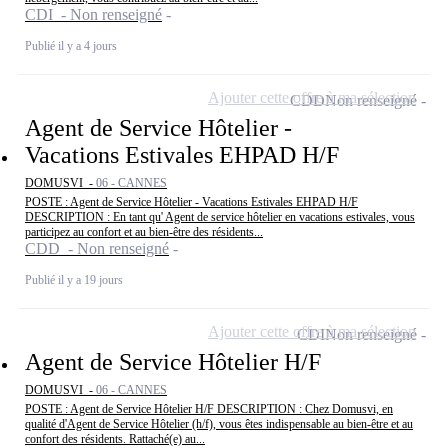
CDI - Non renseigné
Publié il y a 4 jours
Ajouter cette offre à ma sélection
CDD
Non renseigné
Agent de Service Hôtelier -
Vacations Estivales EHPAD H/F
DOMUSVI -
06 - CANNES
POSTE : Agent de Service Hôtelier - Vacations Estivales EHPAD H/F
DESCRIPTION : En tant qu' Agent de service hôtelier en vacations estivales, vous
participez au confort et au bien-être des résidents...
CDD - Non renseigné
Publié il y a 19 jours
Ajouter cette offre à ma sélection
CDI
Non renseigné
Agent de Service Hôtelier H/F
DOMUSVI -
06 - CANNES
POSTE : Agent de Service Hôtelier H/F DESCRIPTION : Chez Domusvi, en
qualité d'Agent de Service Hôtelier (h/f), vous êtes indispensable au bien-être et au
confort des résidents. Rattaché(e) au...