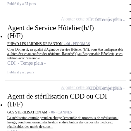
Publié il y a 25 jours
Ajouter cette offre à ma sélection
CDI
Temps plein
Agent de Service Hôtelier(h/f)
(H/F)
EHPAD LES JARDINS DE FANTON -
06 - PÉGOMAS
Chez Domusvi, en qualité d'Agent de Service Hôtelier (h/f), vous êtes indispensable
au bien-être et au confort des résidents. Rattaché(e) au Responsable Hôtellerie, et en
relation avec l'ensemble...
CDI - Temps plein
Publié il y a 5 jours
Ajouter cette offre à ma sélection
CDD
Temps plein
Agent de stérilisation CDD ou CDI
(H/F)
GCS STERILISATION AM -
06 - CANNES
La stérilisation centrale prend en charge l'ensemble du processus de stérilisation :
lavage, conditionnement, stérilisation et distribution des dispositifs médicaux
réutilisables des unités de soins...