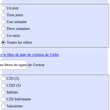
e création de l'offre
Un jour
Trois jours
Une semaine
Deux semaines
Un mois
Toutes les offres
er
le filtre de date de création de l'offre
les filtres de types de
Contrat
de contrat
CDI (5)
CDD (5)
Intérim
CDI Intérimaire
Saisonnier