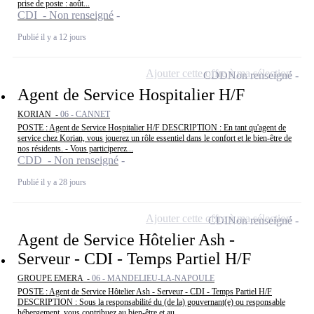
prise de poste : août...
CDI - Non renseigné
Publié il y a 12 jours
Ajouter cette offre à ma sélection
CDD
Non renseigné
Agent de Service Hospitalier H/F
KORIAN -
06 - CANNET
POSTE : Agent de Service Hospitalier H/F DESCRIPTION : En tant qu'agent de
service chez Korian, vous jouerez un rôle essentiel dans le confort et le bien-être de
nos résidents. - Vous participerez...
CDD - Non renseigné
Publié il y a 28 jours
Ajouter cette offre à ma sélection
CDI
Non renseigné
Agent de Service Hôtelier Ash -
Serveur - CDI - Temps Partiel H/F
GROUPE EMERA -
06 - MANDELIEU-LA-NAPOULE
POSTE : Agent de Service Hôtelier Ash - Serveur - CDI - Temps Partiel H/F
DESCRIPTION : Sous la responsabilité du (de la) gouvernant(e) ou responsable
hébergement, vous contribuez au bien-être et au...