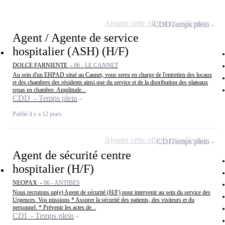
Ajouter cette offre à ma sélection
CDD
Temps plein
Agent / Agente de service
hospitalier (ASH) (H/F)
DOLCE FARNIENTE -
06 - LE CANNET
Au sein d'un EHPAD situé au Cannet, vous serez en charge de l'entretien des locaux
et des chambres des résidents ainsi que du service et de la distribution des plateaux
repas en chambre. Amplitude...
CDD - Temps plein
Publié il y a 12 jours
Ajouter cette offre à ma sélection
CDI
Temps plein
Agent de sécurité centre
hospitalier (H/F)
NEOPAX -
06 - ANTIBES
Nous recrutons un(e) Agent de sécurité (H/F) pour intervenir au sein du service des
Urgences. Vos missions * Assurer la sécurité des patients, des visiteurs et du
personnel. * Prévenir les actes de...
CDI - Temps plein