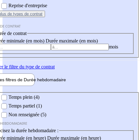
Reprise d'entreprise
plus
de types de contrat
 DE CONTRAT
ée de contrat
ée minimale (en mois)
Durée maximale (en mois)
mois
er
le filtre du type de contrat
les filtres de
Durée hebdo
madaire
 hebdomadaire
Temps plein (4)
Temps partiel (1)
Non renseignée (5)
 HEBDOMADAIRE
cisez la durée hebdomadaire :
ée minimale (en heure)
Durée maximale (en heure)