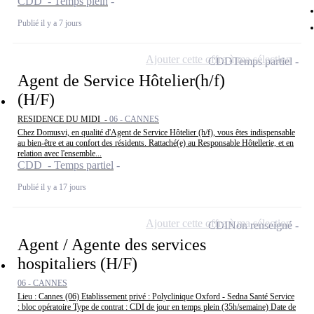
CDD - Temps plein
Publié il y a 7 jours
Ajouter cette offre à ma sélection
CDD
Temps partiel
Agent de Service Hôtelier(h/f)
(H/F)
RESIDENCE DU MIDI -
06 - CANNES
Chez Domusvi, en qualité d'Agent de Service Hôtelier (h/f), vous êtes indispensable
au bien-être et au confort des résidents. Rattaché(e) au Responsable Hôtellerie, et en
relation avec l'ensemble...
CDD - Temps partiel
Publié il y a 17 jours
Ajouter cette offre à ma sélection
CDI
Non renseigné
Agent / Agente des services
hospitaliers (H/F)
06 - CANNES
Lieu : Cannes (06) Etablissement privé : Polyclinique Oxford - Sedna Santé Service
: bloc opératoire Type de contrat : CDI de jour en temps plein (35h/semaine) Date de