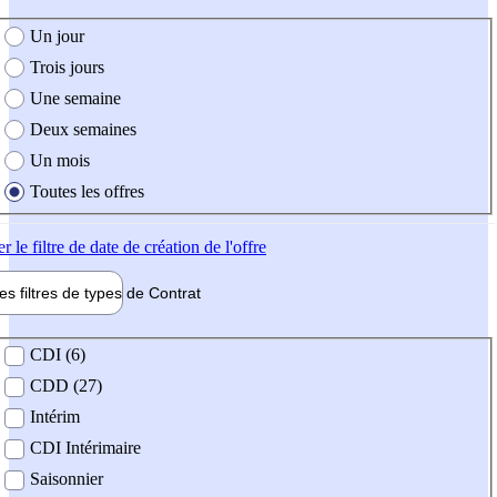
e création de l'offre
Un jour
Trois jours
Une semaine
Deux semaines
Un mois
Toutes les offres
er
le filtre de date de création de l'offre
les filtres de types de
Contrat
de contrat
CDI (6)
CDD (27)
Intérim
CDI Intérimaire
Saisonnier