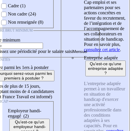
Cap emploi et ses
Cadre (1)
partenaires pour ses
actions concrètes en
Non cadre (24)
faveur du recrutement,
Non renseignée (8)
de l’intégration et de
l’accompagnement de
IRE BRUT MINIMUM
ses collaborateurs en
situation de handicap.
re minimum
Pour en savoir plus,
consultez cet article
.
ssez une périodicité pour le salaire saisi
Entreprise adaptée
NITÉS
Qu'est-ce qu'une
z parmi les 1ers à postuler
entreprise adaptée
?
urquoi serez-vous parmi les
premiers à postuler ?
L'entreprise adaptée
es de plus de 15 jours,
permet à un travailleur
tant moins de 4 candidatures
en situation de
t France Travail est informé)
handicap d'exercer
ICAP
une activité
professionnelle dans
Employeur handi-
des conditions
engagé (2)
adaptées à ses
Qu'est-ce qu'un
capacités. Pour en
employeur handi-
savoir plus,
consultez