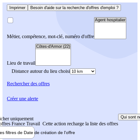
Imprimer
Besoin d'aide sur la recherche d'offres d'emploi ?
Métier, compétence, mot-clé, numéro d'offre
Lieu de travail
Distance autour du lieu choisi
Rechercher
des offres
Créer une alerte
Qui sont n
icher uniquement
 offres France Travail
Cette action recharge la liste des offres
les filtres de
Date de création
de l'offre