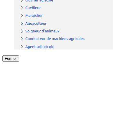
Fermer
Fermer
le détail de l'offre
/
Offre
sur
Offre précéden