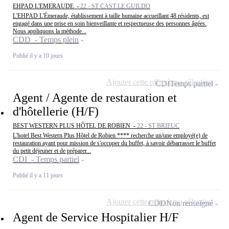
EHPAD L'EMERAUDE -
22 - ST CAST LE GUILDO
L'EHPAD L'Émeraude, établissement à taille humaine accueillant 48 résidents, est
engagé dans une prise en soin bienveillante et respectueuse des personnes âgées.
Nous appliquons la méthode...
CDD - Temps plein
Publié il y a 10 jours
Ajouter cette offre à ma sélection
CDI
Temps partiel
Agent / Agente de restauration et
d'hôtellerie (H/F)
BEST WESTERN PLUS HÔTEL DE ROBIEN -
22 - ST BRIEUC
L'hotel Best Western Plus Hôtel de Robien **** recherche un/une employé(e) de
restauration ayant pour mission de s'occuper du buffet, à savoir débarrasser le buffet
du petit déjeuner et de préparer...
CDI - Temps partiel
Publié il y a 11 jours
Ajouter cette offre à ma sélection
CDD
Non renseigné
Agent de Service Hospitalier H/F