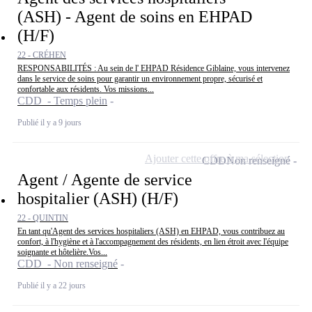
(ASH) - Agent de soins en EHPAD
(H/F)
22 - CRÉHEN
RESPONSABILITÉS : Au sein de l' EHPAD Résidence Giblaine, vous intervenez
dans le service de soins pour garantir un environnement propre, sécurisé et
confortable aux résidents. Vos missions...
CDD - Temps plein
Publié il y a 9 jours
Ajouter cette offre à ma sélection
CDD
Non renseigné
Agent / Agente de service
hospitalier (ASH) (H/F)
22 - QUINTIN
En tant qu'Agent des services hospitaliers (ASH) en EHPAD, vous contribuez au
confort, à l'hygiène et à l'accompagnement des résidents, en lien étroit avec l'équipe
soignante et hôtelière.Vos...
CDD - Non renseigné
Publié il y a 22 jours