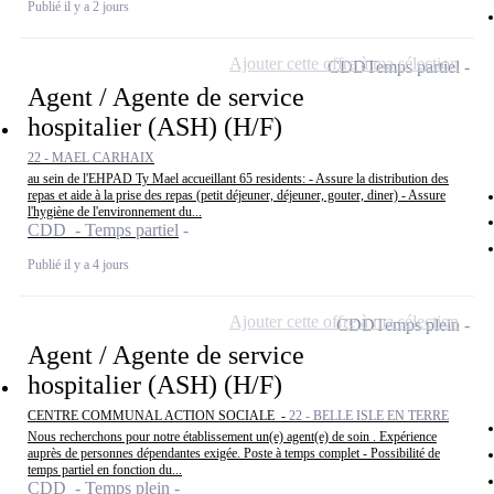
Publié il y a 2 jours
Ajouter cette offre à ma sélection
CDD
Temps partiel
Agent / Agente de service
hospitalier (ASH) (H/F)
22 - MAEL CARHAIX
au sein de l'EHPAD Ty Mael accueillant 65 residents: - Assure la distribution des
repas et aide à la prise des repas (petit déjeuner, déjeuner, gouter, diner) - Assure
l'hygiène de l'environnement du...
CDD - Temps partiel
Publié il y a 4 jours
Ajouter cette offre à ma sélection
CDD
Temps plein
Agent / Agente de service
hospitalier (ASH) (H/F)
CENTRE COMMUNAL ACTION SOCIALE -
22 - BELLE ISLE EN TERRE
Nous recherchons pour notre établissement un(e) agent(e) de soin . Expérience
auprès de personnes dépendantes exigée. Poste à temps complet - Possibilité de
temps partiel en fonction du...
CDD - Temps plein