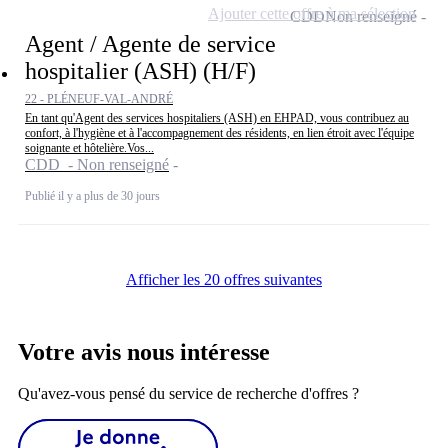
Ajouter cette offre à ma sélection
CDD
Non renseigné
Agent / Agente de service
hospitalier (ASH) (H/F)
22 - PLÉNEUF-VAL-ANDRÉ
En tant qu'Agent des services hospitaliers (ASH) en EHPAD, vous contribuez au
confort, à l'hygiène et à l'accompagnement des résidents, en lien étroit avec l'équipe
soignante et hôtelière.Vos...
CDD - Non renseigné
Publié il y a plus de 30 jours
Afficher les 20 offres suivantes
Votre avis nous intéresse
Qu'avez-vous pensé du service de recherche d'offres ?