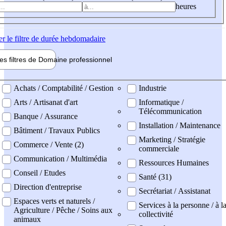
heures
er
le filtre de durée hebdomadaire
les filtres de
Domaine pro
fessionnel
ne professionel
Achats / Comptabilité / Gestion
Industrie
Arts / Artisanat d'art
Informatique /
Télécommunication
Banque / Assurance
Installation / Maintenance
Bâtiment / Travaux Publics
Marketing / Stratégie
Commerce / Vente (2)
commerciale
Communication / Multimédia
Ressources Humaines
Conseil / Etudes
Santé (31)
Direction d'entreprise
Secrétariat / Assistanat
Espaces verts et naturels /
Services à la personne / à l
Agriculture / Pêche / Soins aux
collectivité
animaux