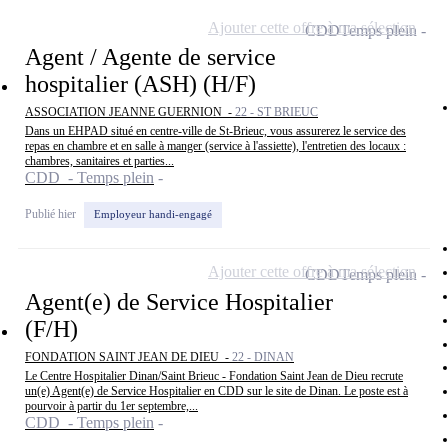
Ajouter cette offre à ma sélection
CDD
Temps plein
Agent / Agente de service
hospitalier (ASH) (H/F)
ASSOCIATION JEANNE GUERNION -
22 - ST BRIEUC
Dans un EHPAD situé en centre-ville de St-Brieuc, vous assurerez le service des
repas en chambre et en salle à manger (service à l'assiette), l'entretien des locaux :
chambres, sanitaires et parties...
CDD - Temps plein
Publié hier
Employeur handi-engagé
Ajouter cette offre à ma sélection
CDD
Temps plein
Agent(e) de Service Hospitalier
(F/H)
FONDATION SAINT JEAN DE DIEU -
22 - DINAN
Le Centre Hospitalier Dinan/Saint Brieuc - Fondation Saint Jean de Dieu recrute
un(e) Agent(e) de Service Hospitalier en CDD sur le site de Dinan. Le poste est à
pourvoir à partir du 1er septembre,...
CDD - Temps plein