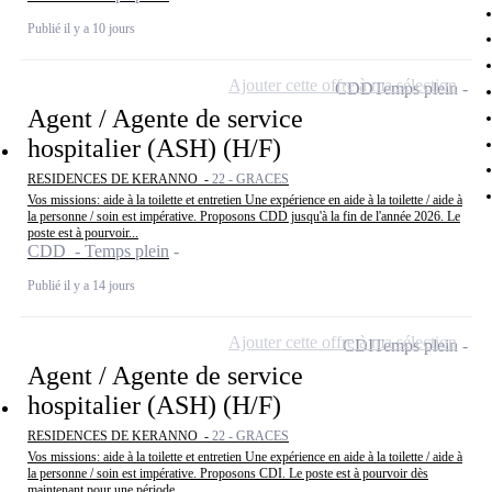
Publié il y a 10 jours
Ajouter cette offre à ma sélection
CDD
Temps plein
Agent / Agente de service
hospitalier (ASH) (H/F)
RESIDENCES DE KERANNO -
22 - GRACES
Vos missions: aide à la toilette et entretien Une expérience en aide à la toilette / aide à
la personne / soin est impérative. Proposons CDD jusqu'à la fin de l'année 2026. Le
poste est à pourvoir...
CDD - Temps plein
Publié il y a 14 jours
Ajouter cette offre à ma sélection
CDI
Temps plein
Agent / Agente de service
hospitalier (ASH) (H/F)
RESIDENCES DE KERANNO -
22 - GRACES
Vos missions: aide à la toilette et entretien Une expérience en aide à la toilette / aide à
la personne / soin est impérative. Proposons CDI. Le poste est à pourvoir dès
maintenant pour une période...