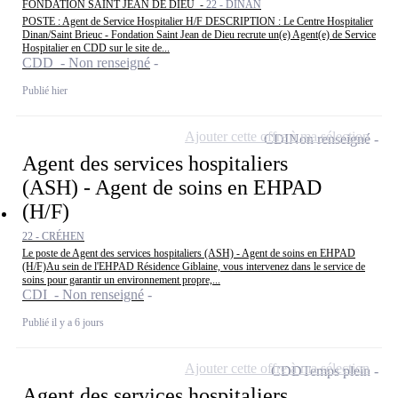
FONDATION SAINT JEAN DE DIEU -
22 - DINAN
POSTE : Agent de Service Hospitalier H/F DESCRIPTION : Le Centre Hospitalier
Dinan/Saint Brieuc - Fondation Saint Jean de Dieu recrute un(e) Agent(e) de Service
Hospitalier en CDD sur le site de...
CDD - Non renseigné
Publié hier
Ajouter cette offre à ma sélection
CDI
Non renseigné
Agent des services hospitaliers
(ASH) - Agent de soins en EHPAD
(H/F)
22 - CRÉHEN
Le poste de Agent des services hospitaliers (ASH) - Agent de soins en EHPAD
(H/F)Au sein de l'EHPAD Résidence Giblaine, vous intervenez dans le service de
soins pour garantir un environnement propre,...
CDI - Non renseigné
Publié il y a 6 jours
Ajouter cette offre à ma sélection
CDD
Temps plein
Agent des services hospitaliers