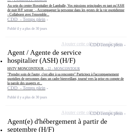
Au sein du centre Hospitalier de Lamballe, Vos missions principales en tant qu'ASH
de nuit H/F seront : - Accompagner la personne dans les gestes de la vie quotidienne
- Collaborer avec l'ensemble...
CDD - Temps plein
Publié il y a plus de 30 jours
Ajouter cette offre à ma sélection
CDD
Temps plein
Agent / Agente de service
hospitalier (ASH) (H/F)
HSTV MONCONTOUR -
22 - MONCONTOUR
"Prendre soin de l'autre, c'est aller à sa rencontre" Participez à l'accompagnement
quotidien de personnes dans un cadre bienveillant, tourné vers la prise en compte de
la parole des usagers et...
CDD - Temps plein
Publié il y a plus de 30 jours
Ajouter cette offre à ma sélection
CDD
Temps plein
Agent(e) d'hébergement à partir de
septembre (H/F)