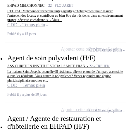
EHPAD MELCHONNEC -
22 - PLOUARET
L'EHPAD Melchonnec recherche un(e) agent(e) d'hébergement pour assurer
l'entretien des locaux et contribuer au bien-être des résidents dans un environnement
propre, sécurisé et chaleureux. - Vous...
CDD - Temps plein
Publié il y a 15 jours
Ajouter cette offre à ma sélection
CDD
Temps plein
Agent de soin polyvalent (H/F)
ASS CHRETIEN INSTITUT SOCIAL SANTE FRAN -
22 - CRÉHEN
La maison Saint Joseph, accueille 68 résidents, elle est entourée d'un parc accessible
à tous les résidents. Vous aimez la polyvalence? Venez rejoindre une équipe
pluridisciplinaire motivée et...
CDD - Temps plein
Publié il y a plus de 30 jours
Ajouter cette offre à ma sélection
CDD
Temps plein
Agent / Agente de restauration et
d'hôtellerie en EHPAD (H/F)