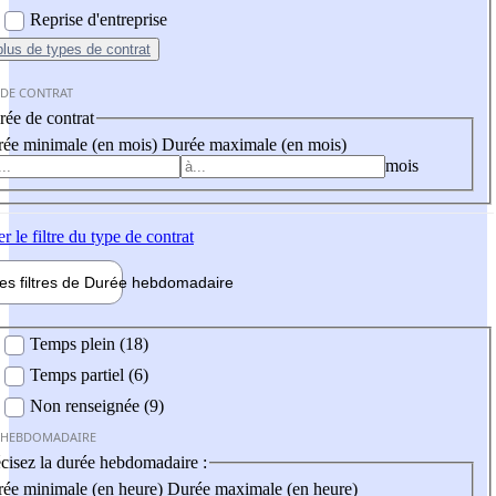
Reprise d'entreprise
plus
de types de contrat
 DE CONTRAT
ée de contrat
ée minimale (en mois)
Durée maximale (en mois)
mois
er
le filtre du type de contrat
les filtres de
Durée hebdo
madaire
 hebdomadaire
Temps plein (18)
Temps partiel (6)
Non renseignée (9)
 HEBDOMADAIRE
cisez la durée hebdomadaire :
ée minimale (en heure)
Durée maximale (en heure)