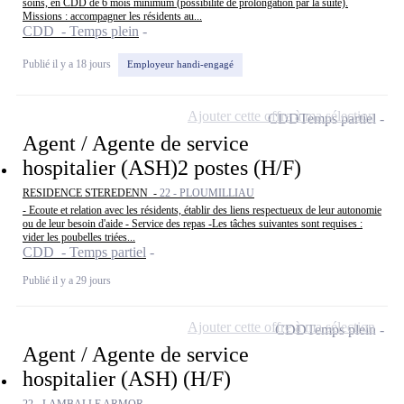
soins, en CDD de 6 mois minimum (possibilité de prolongation par la suite).
Missions : accompagner les résidents au...
CDD - Temps plein
Publié il y a 18 jours
Employeur handi-engagé
Ajouter cette offre à ma sélection
CDD
Temps partiel
Agent / Agente de service
hospitalier (ASH)2 postes (H/F)
RESIDENCE STEREDENN -
22 - PLOUMILLIAU
- Ecoute et relation avec les résidents, établir des liens respectueux de leur autonomie
ou de leur besoin d'aide - Service des repas -Les tâches suivantes sont requises :
vider les poubelles triées...
CDD - Temps partiel
Publié il y a 29 jours
Ajouter cette offre à ma sélection
CDD
Temps plein
Agent / Agente de service
hospitalier (ASH) (H/F)
22 - LAMBALLE ARMOR