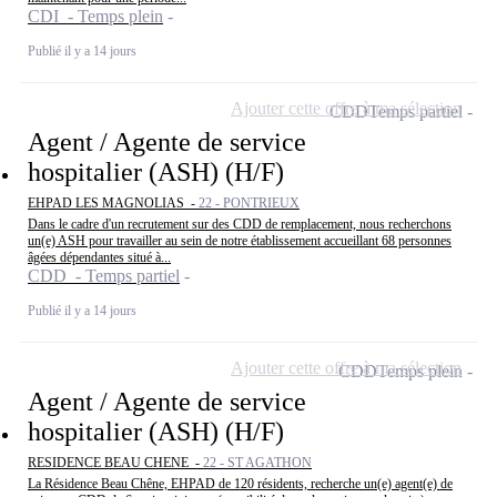
CDI - Temps plein
Publié il y a 14 jours
Ajouter cette offre à ma sélection
CDD
Temps partiel
Agent / Agente de service
hospitalier (ASH) (H/F)
EHPAD LES MAGNOLIAS -
22 - PONTRIEUX
Dans le cadre d'un recrutement sur des CDD de remplacement, nous recherchons
un(e) ASH pour travailler au sein de notre établissement accueillant 68 personnes
âgées dépendantes situé à...
CDD - Temps partiel
Publié il y a 14 jours
Ajouter cette offre à ma sélection
CDD
Temps plein
Agent / Agente de service
hospitalier (ASH) (H/F)
RESIDENCE BEAU CHENE -
22 - ST AGATHON
La Résidence Beau Chêne, EHPAD de 120 résidents, recherche un(e) agent(e) de