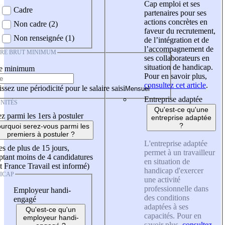
Cap emploi et ses
Cadre
partenaires pour ses
actions concrètes en
Non cadre (2)
faveur du recrutement,
Non renseignée (1)
de l’intégration et de
l’accompagnement de
IRE BRUT MINIMUM
ses collaborateurs en
situation de handicap.
re minimum
Pour en savoir plus,
consultez cet article
.
ssez une périodicité pour le salaire saisi
Entreprise adaptée
NITÉS
Qu'est-ce qu'une
z parmi les 1ers à postuler
entreprise adaptée
?
urquoi serez-vous parmi les
premiers à postuler ?
L'entreprise adaptée
es de plus de 15 jours,
permet à un travailleur
tant moins de 4 candidatures
en situation de
t France Travail est informé)
handicap d'exercer
ICAP
une activité
professionnelle dans
Employeur handi-
des conditions
engagé
adaptées à ses
Qu'est-ce qu'un
capacités. Pour en
employeur handi-
savoir plus,
consultez