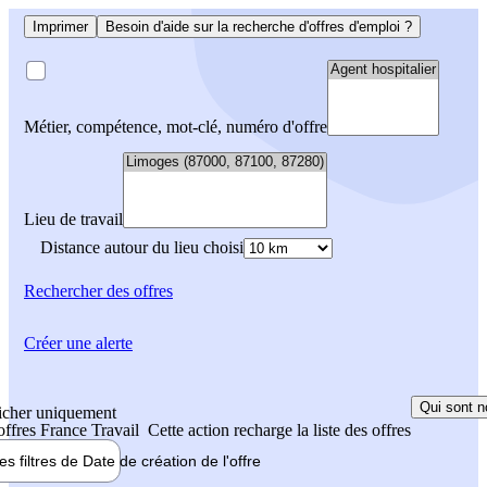
Imprimer
Besoin d'aide sur la recherche d'offres d'emploi ?
Métier, compétence, mot-clé, numéro d'offre
Lieu de travail
Distance autour du lieu choisi
Rechercher
des offres
Créer une alerte
Qui sont n
icher uniquement
 offres France Travail
Cette action recharge la liste des offres
les filtres de
Date de création
de l'offre