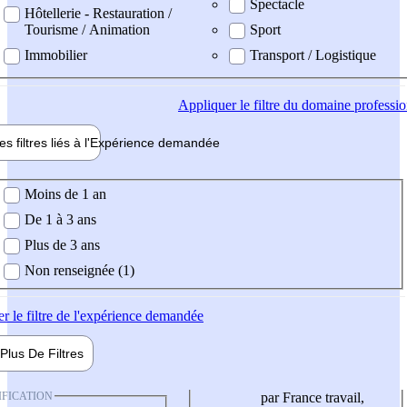
Spectacle
Hôtellerie - Restauration /
Tourisme / Animation
Sport
Immobilier
Transport / Logistique
Appliquer
le filtre du domaine professi
es filtres liés à l'
Expérience
demandée
ience demandée
Moins de 1 an
De 1 à 3 ans
Plus de 3 ans
Non renseignée (1)
er
le filtre de l'expérience demandée
Plus De
Filtres
IFICATION
par France travail,