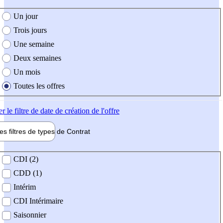
e création de l'offre
Un jour
Trois jours
Une semaine
Deux semaines
Un mois
Toutes les offres
er
le filtre de date de création de l'offre
les filtres de types de
Contrat
de contrat
CDI (2)
CDD (1)
Intérim
CDI Intérimaire
Saisonnier