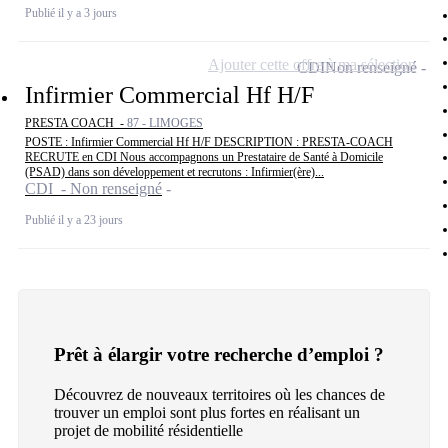
Publié il y a 3 jours
Ajouter cette offre à ma sélection
CDI
Non renseigné
Infirmier Commercial Hf H/F
PRESTA COACH -
87 - LIMOGES
POSTE : Infirmier Commercial Hf H/F DESCRIPTION : PRESTA-COACH
RECRUTE en CDI Nous accompagnons un Prestataire de Santé à Domicile
(PSAD) dans son développement et recrutons : Infirmier(ère)...
CDI - Non renseigné
Publié il y a 23 jours
Prêt à élargir votre recherche d’emploi ?
Découvrez de nouveaux territoires où les chances de
trouver un emploi sont plus fortes en réalisant un
projet de mobilité résidentielle