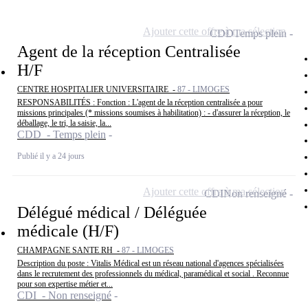
Ajouter cette offre à ma sélection
CDD
Temps plein
Agent de la réception Centralisée
H/F
CENTRE HOSPITALIER UNIVERSITAIRE -
87 - LIMOGES
RESPONSABILITÉS : Fonction : L'agent de la réception centralisée a pour
missions principales (* missions soumises à habilitation) : - d'assurer la réception, le
déballage, le tri, la saisie, la...
CDD - Temps plein
Publié il y a 24 jours
Ajouter cette offre à ma sélection
CDI
Non renseigné
Délégué médical / Déléguée
médicale (H/F)
CHAMPAGNE SANTE RH -
87 - LIMOGES
Description du poste : Vitalis Médical est un réseau national d'agences spécialisées
dans le recrutement des professionnels du médical, paramédical et social . Reconnue
pour son expertise métier et...
CDI - Non renseigné