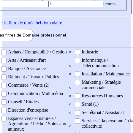
heures
er
le filtre de durée hebdomadaire
les filtres de
Domaine pro
fessionnel
ne professionel
Achats / Comptabilité / Gestion
Industrie
Arts / Artisanat d'art
Informatique /
Télécommunication
Banque / Assurance
Installation / Maintenance
Bâtiment / Travaux Publics
Marketing / Stratégie
Commerce / Vente (2)
commerciale
Communication / Multimédia
Ressources Humaines
Conseil / Etudes
Santé (1)
Direction d'entreprise
Secrétariat / Assistanat
Espaces verts et naturels /
Services à la personne / à l
Agriculture / Pêche / Soins aux
collectivité
animaux