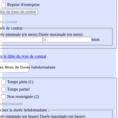
Reprise d'entreprise
plus
de types de contrat
 DE CONTRAT
ée de contrat
ée minimale (en mois)
Durée maximale (en mois)
mois
er
le filtre du type de contrat
les filtres de
Durée hebdo
madaire
 hebdomadaire
Temps plein (1)
Temps partiel
Non renseignée (2)
 HEBDOMADAIRE
cisez la durée hebdomadaire :
ée minimale (en heure)
Durée maximale (en heure)