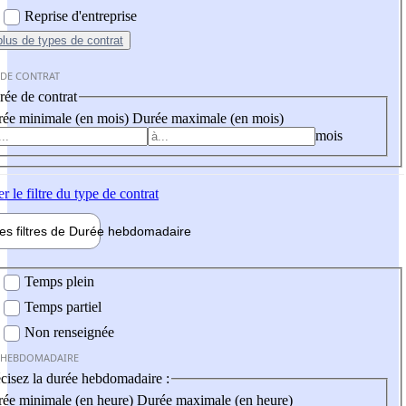
Reprise d'entreprise
plus
de types de contrat
 DE CONTRAT
ée de contrat
ée minimale (en mois)
Durée maximale (en mois)
mois
er
le filtre du type de contrat
les filtres de
Durée hebdo
madaire
 hebdomadaire
Temps plein
Temps partiel
Non renseignée
 HEBDOMADAIRE
cisez la durée hebdomadaire :
ée minimale (en heure)
Durée maximale (en heure)