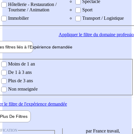
Spectacle
Hôtellerie - Restauration /
Tourisme / Animation
Sport
Immobilier
Transport / Logistique
Appliquer
le filtre du domaine professi
es filtres liés à l'
Expérience
demandée
ience demandée
Moins de 1 an
De 1 à 3 ans
Plus de 3 ans
Non renseignée
er
le filtre de l'expérience demandée
Plus De
Filtres
IFICATION
par France travail,