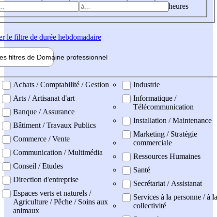
heures
er
le filtre de durée hebdomadaire
les filtres de
Domaine pro
fessionnel
ne professionel
Achats / Comptabilité / Gestion
Industrie
Arts / Artisanat d'art
Informatique /
Télécommunication
Banque / Assurance
Installation / Maintenance
Bâtiment / Travaux Publics
Marketing / Stratégie
Commerce / Vente
commerciale
Communication / Multimédia
Ressources Humaines
Conseil / Etudes
Santé
Direction d'entreprise
Secrétariat / Assistanat
Espaces verts et naturels /
Services à la personne / à l
Agriculture / Pêche / Soins aux
collectivité
animaux