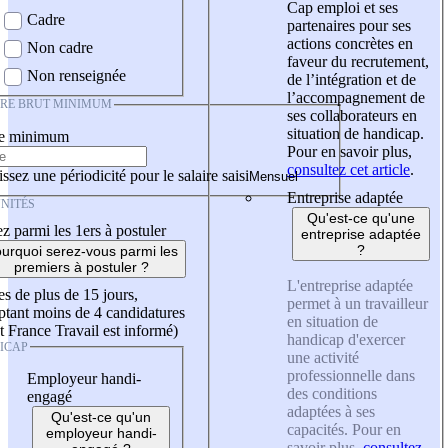
Cap emploi et ses
Cadre
partenaires pour ses
actions concrètes en
Non cadre
faveur du recrutement,
Non renseignée
de l’intégration et de
l’accompagnement de
IRE BRUT MINIMUM
ses collaborateurs en
situation de handicap.
re minimum
Pour en savoir plus,
consultez cet article
.
ssez une périodicité pour le salaire saisi
Entreprise adaptée
NITÉS
Qu'est-ce qu'une
z parmi les 1ers à postuler
entreprise adaptée
?
urquoi serez-vous parmi les
premiers à postuler ?
L'entreprise adaptée
es de plus de 15 jours,
permet à un travailleur
tant moins de 4 candidatures
en situation de
t France Travail est informé)
handicap d'exercer
ICAP
une activité
professionnelle dans
Employeur handi-
des conditions
engagé
adaptées à ses
Qu'est-ce qu'un
capacités. Pour en
employeur handi-
savoir plus,
consultez