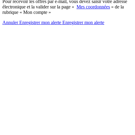
Pour recevoir les offres par e-mail, vous devez saisir votre adresse
électronique et la valider sur la page «
Mes coordonnées
» de la
rubrique « Mon compte »
Annuler
Enregistrer mon alerte
Enregistrer
mon alerte