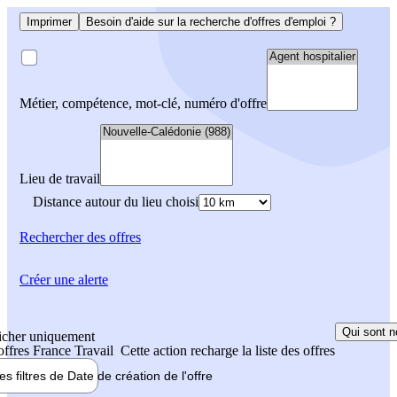
Imprimer
Besoin d'aide sur la recherche d'offres d'emploi ?
Métier, compétence, mot-clé, numéro d'offre
Lieu de travail
Distance autour du lieu choisi
Rechercher
des offres
Créer une alerte
Qui sont n
icher uniquement
 offres France Travail
Cette action recharge la liste des offres
les filtres de
Date de création
de l'offre