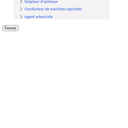
Fermer
Fermer
le détail de l'offre
/
Offre
sur
Offre précéden