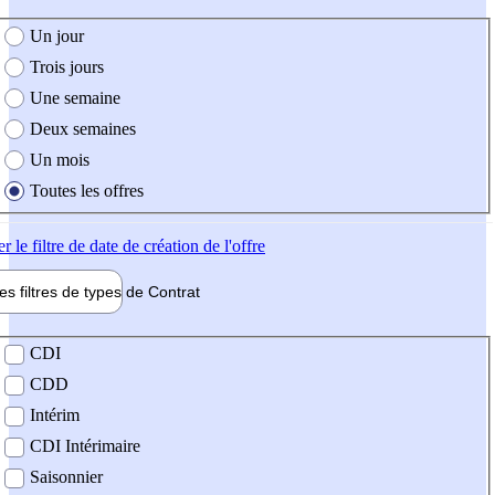
e création de l'offre
Un jour
Trois jours
Une semaine
Deux semaines
Un mois
Toutes les offres
er
le filtre de date de création de l'offre
les filtres de types de
Contrat
de contrat
CDI
CDD
Intérim
CDI Intérimaire
Saisonnier