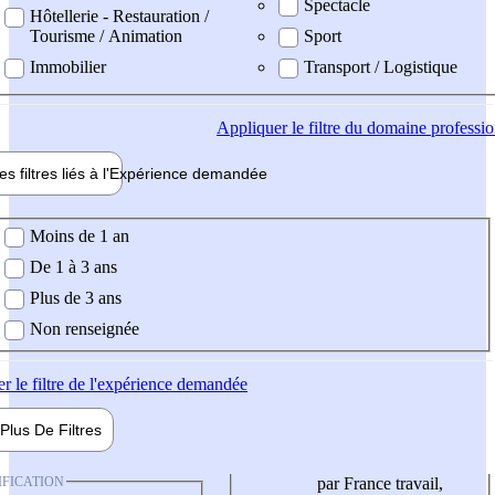
Spectacle
Hôtellerie - Restauration /
Tourisme / Animation
Sport
Immobilier
Transport / Logistique
Appliquer
le filtre du domaine professi
es filtres liés à l'
Expérience
demandée
ience demandée
Moins de 1 an
De 1 à 3 ans
Plus de 3 ans
Non renseignée
er
le filtre de l'expérience demandée
Plus De
Filtres
IFICATION
par France travail,