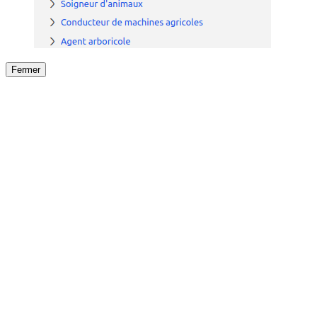
Fermer
Fermer
le détail de l'offre
/
Offre
sur
Offre précéden