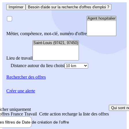
Imprimer
Besoin d'aide sur la recherche d'offres d'emploi ?
Métier, compétence, mot-clé, numéro d'offre
Lieu de travail
Distance autour du lieu choisi
Rechercher
des offres
Créer une alerte
Qui sont n
icher uniquement
 offres France Travail
Cette action recharge la liste des offres
les filtres de
Date de création
de l'offre