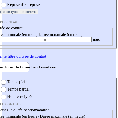
Reprise d'entreprise
plus
de types de contrat
 DE CONTRAT
ée de contrat
ée minimale (en mois)
Durée maximale (en mois)
mois
er
le filtre du type de contrat
les filtres de
Durée hebdo
madaire
 hebdomadaire
Temps plein
Temps partiel
Non renseignée
 HEBDOMADAIRE
cisez la durée hebdomadaire :
ée minimale (en heure)
Durée maximale (en heure)