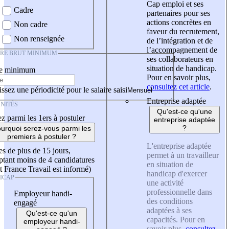
Cap emploi et ses
Cadre
partenaires pour ses
actions concrètes en
Non cadre
faveur du recrutement,
Non renseignée
de l’intégration et de
l’accompagnement de
IRE BRUT MINIMUM
ses collaborateurs en
situation de handicap.
re minimum
Pour en savoir plus,
consultez cet article
.
ssez une périodicité pour le salaire saisi
Entreprise adaptée
NITÉS
Qu'est-ce qu'une
z parmi les 1ers à postuler
entreprise adaptée
?
urquoi serez-vous parmi les
premiers à postuler ?
L'entreprise adaptée
es de plus de 15 jours,
permet à un travailleur
tant moins de 4 candidatures
en situation de
t France Travail est informé)
handicap d'exercer
ICAP
une activité
professionnelle dans
Employeur handi-
des conditions
engagé
adaptées à ses
Qu'est-ce qu'un
capacités. Pour en
employeur handi-
savoir plus,
consultez