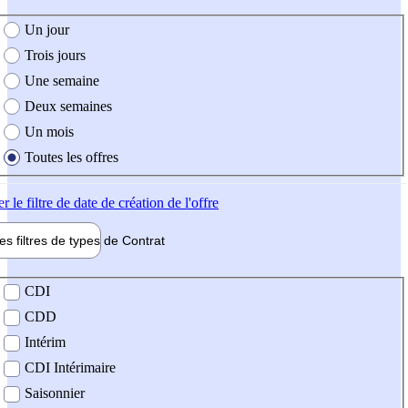
e création de l'offre
Un jour
Trois jours
Une semaine
Deux semaines
Un mois
Toutes les offres
er
le filtre de date de création de l'offre
les filtres de types de
Contrat
de contrat
CDI
CDD
Intérim
CDI Intérimaire
Saisonnier