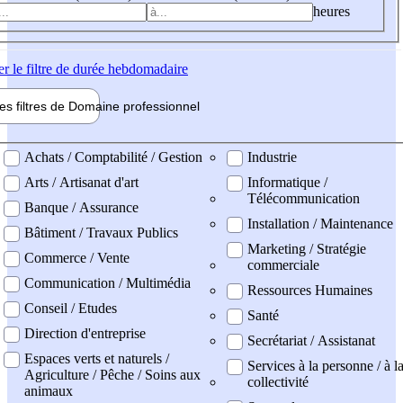
heures
er
le filtre de durée hebdomadaire
les filtres de
Domaine pro
fessionnel
ne professionel
Achats / Comptabilité / Gestion
Industrie
Arts / Artisanat d'art
Informatique /
Télécommunication
Banque / Assurance
Installation / Maintenance
Bâtiment / Travaux Publics
Marketing / Stratégie
Commerce / Vente
commerciale
Communication / Multimédia
Ressources Humaines
Conseil / Etudes
Santé
Direction d'entreprise
Secrétariat / Assistanat
Espaces verts et naturels /
Services à la personne / à l
Agriculture / Pêche / Soins aux
collectivité
animaux