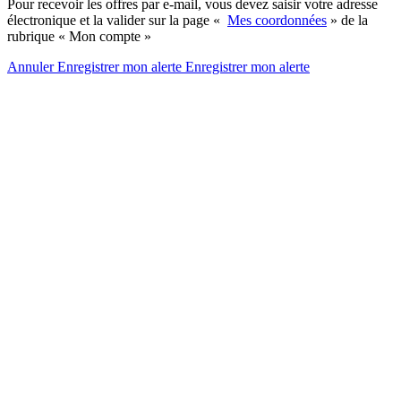
Pour recevoir les offres par e-mail, vous devez saisir votre adresse
électronique et la valider sur la page «
Mes coordonnées
» de la
rubrique « Mon compte »
Annuler
Enregistrer mon alerte
Enregistrer
mon alerte