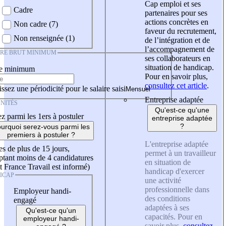
Cap emploi et ses
Cadre
partenaires pour ses
actions concrètes en
Non cadre (7)
faveur du recrutement,
Non renseignée (1)
de l’intégration et de
l’accompagnement de
IRE BRUT MINIMUM
ses collaborateurs en
situation de handicap.
re minimum
Pour en savoir plus,
consultez cet article
.
ssez une périodicité pour le salaire saisi
Entreprise adaptée
NITÉS
Qu'est-ce qu'une
z parmi les 1ers à postuler
entreprise adaptée
?
urquoi serez-vous parmi les
premiers à postuler ?
L'entreprise adaptée
es de plus de 15 jours,
permet à un travailleur
tant moins de 4 candidatures
en situation de
t France Travail est informé)
handicap d'exercer
ICAP
une activité
professionnelle dans
Employeur handi-
des conditions
engagé
adaptées à ses
Qu'est-ce qu'un
capacités. Pour en
employeur handi-
savoir plus,
consultez