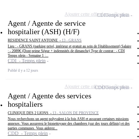
Ajouter cette offre à ma sélection
CDI
Temps plein
Agent / Agente de service
hospitalier (ASH) (H/F)
RESIDENCE SAINT ANTOINE -
13 - GRANS
Lieu : - GRANS (parking privé, intérieur et gratuit au sein de l'établissement) Salaire
: - 2089€ (Dont prime Ségur + indemnités de dimanche) Type de contrat : - CDI
Temps plein - Semaine 1 :...
CDI - Temps plein
Publié il y a 12 jours
Ajouter cette offre à ma sélection
CDD
Temps plein
Agent / Agente des services
hospitaliers
CLINIQUE DES 2 LIONS -
13 - SALON DE PROVENCE
Nous recherchons un agent polyvalent à la fois ASH et assurant certaines missions
annexes. Vous assurerez le bionettoyage des chambres (sur des jours définis) et des
parties communes. Vous aiderez...
CDD - Temps plein