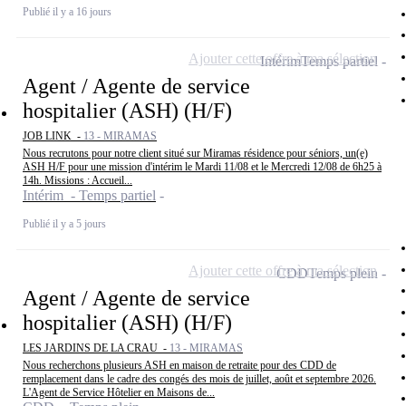
Publié il y a 16 jours
Ajouter cette offre à ma sélection
Intérim
Temps partiel
Agent / Agente de service
hospitalier (ASH) (H/F)
JOB LINK -
13 - MIRAMAS
Nous recrutons pour notre client situé sur Miramas résidence pour séniors, un(e)
ASH H/F pour une mission d'intérim le Mardi 11/08 et le Mercredi 12/08 de 6h25 à
14h. Missions : Accueil...
Intérim - Temps partiel
Publié il y a 5 jours
Ajouter cette offre à ma sélection
CDD
Temps plein
Agent / Agente de service
hospitalier (ASH) (H/F)
LES JARDINS DE LA CRAU -
13 - MIRAMAS
Nous recherchons plusieurs ASH en maison de retraite pour des CDD de
remplacement dans le cadre des congés des mois de juillet, août et septembre 2026.
L'Agent de Service Hôtelier en Maisons de...