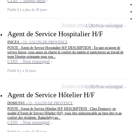
CDD - Temps plein
Publié il y a plus de 30 jours
Ajouter cette offre à ma sélection
CDD
Non renseigné
Agent de Service Hospitalier H/F
INICEA -
13 - SALON-DE-PROVENCE
POSTE : Agent de Service Hospitalier H/F DESCRIPTION : En tant qu'agent de
service Inicea, vous aurez en charge le confort du patient et participerez au travail de
toute l'équipe soignante pour son...
CDD - Non renseigné
Publié il y a 16 jours
Ajouter cette offre à ma sélection
CDD
Non renseigné
Agent de Service Hôtelier H/F
DOMUSVI -
13 - SALON-DE-PROVENCE
POSTE : Agent de Service Hôtelier H/F DESCRIPTION : Chez Domusvi, en
qualité d'Agent de Service Hôtelier (h/f), vous êtes indispensable au bien-être et au
confort des résidents. Rattaché(e) au...
CDD - Non renseigné
Publié il y a plus de 30 jours