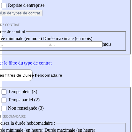
Reprise d'entreprise
plus
de types de contrat
 DE CONTRAT
ée de contrat
ée minimale (en mois)
Durée maximale (en mois)
mois
er
le filtre du type de contrat
les filtres de
Durée hebdo
madaire
 hebdomadaire
Temps plein (3)
Temps partiel (2)
Non renseignée (3)
 HEBDOMADAIRE
cisez la durée hebdomadaire :
ée minimale (en heure)
Durée maximale (en heure)