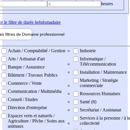
heures
er
le filtre de durée hebdomadaire
les filtres de
Domaine pro
fessionnel
ne professionel
Achats / Comptabilité / Gestion
Industrie
Arts / Artisanat d'art
Informatique /
Télécommunication
Banque / Assurance
Installation / Maintenance
Bâtiment / Travaux Publics
Marketing / Stratégie
Commerce / Vente
commerciale
Communication / Multimédia
Ressources Humaines
Conseil / Etudes
Santé (8)
Direction d'entreprise
Secrétariat / Assistanat
Espaces verts et naturels /
Services à la personne / à l
Agriculture / Pêche / Soins aux
collectivité
animaux