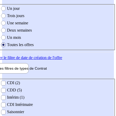
e création de l'offre
Un jour
Trois jours
Une semaine
Deux semaines
Un mois
Toutes les offres
er
le filtre de date de création de l'offre
les filtres de types de
Contrat
de contrat
CDI (2)
CDD (5)
Intérim (1)
CDI Intérimaire
Saisonnier