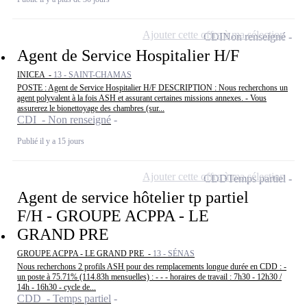
Ajouter cette offre à ma sélection
CDI
Non renseigné
Agent de Service Hospitalier H/F
INICEA -
13 - SAINT-CHAMAS
POSTE : Agent de Service Hospitalier H/F DESCRIPTION : Nous recherchons un
agent polyvalent à la fois ASH et assurant certaines missions annexes. - Vous
assurerez le bionettoyage des chambres (sur...
CDI - Non renseigné
Publié il y a 15 jours
Ajouter cette offre à ma sélection
CDD
Temps partiel
Agent de service hôtelier tp partiel
F/H - GROUPE ACPPA - LE
GRAND PRE
GROUPE ACPPA - LE GRAND PRE -
13 - SÉNAS
Nous recherchons 2 profils ASH pour des remplacements longue durée en CDD : -
un poste à 75.71% (114.83h mensuelles) : - - - horaires de travail : 7h30 - 12h30 /
14h - 16h30 - cycle de...
CDD - Temps partiel