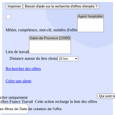
Imprimer
Besoin d'aide sur la recherche d'offres d'emploi ?
Métier, compétence, mot-clé, numéro d'offre
Lieu de travail
Distance autour du lieu choisi
Rechercher
des offres
Créer une alerte
Qui sont n
icher uniquement
 offres France Travail
Cette action recharge la liste des offres
les filtres de
Date de création
de l'offre