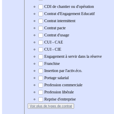
CDI de chantier ou d'opération
Contrat d'Engagement Educatif
Contrat intermittent
Contrat pacte
Contrat d'usage
CUI - CAE
CUI - CIE
Engagement à servir dans la réserve
Franchise
Insertion par l'activ.éco.
Portage salarial
Profession commerciale
Profession libérale
Reprise d'entreprise
Voir plus
de types de contrat