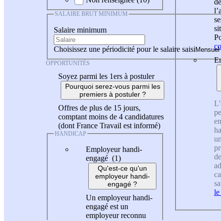
de
l
SALAIRE BRUT MINIMUM
se
si
Salaire minimum
Po
co
Choisissez une périodicité pour le salaire saisi
En
OPPORTUNITÉS
Soyez parmi les 1ers à postuler
Pourquoi serez-vous parmi les
premiers à postuler ?
L'
Offres de plus de 15 jours,
pe
comptant moins de 4 candidatures
en
(dont France Travail est informé)
ha
HANDICAP
un
pr
Employeur handi-
de
engagé (1)
ad
Qu'est-ce qu'un
ca
employeur handi-
sa
engagé ?
le
Un employeur handi-
engagé est un
employeur reconnu