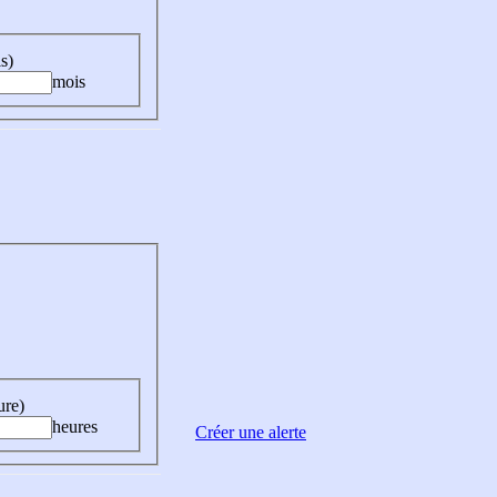
s)
mois
ure)
heures
Créer une alerte