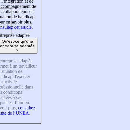
 l’intégration et de
’accompagnement de
s collaborateurs en
tuation de handicap.
ur en savoir plus,
nsultez cet article
.
treprise adaptée
Qu'est-ce qu'une
entreprise adaptée
?
entreprise adaptée
rmet à un travailleur
 situation de
ndicap d'exercer
e activité
ofessionnelle dans
s conditions
aptées à ses
pacités. Pour en
voir plus,
consultez
 site de l’UNEA
.