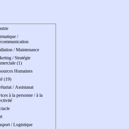
strie
rmatique /
écommunication
allation / Maintenance
eting / Stratégie
merciale (1)
sources Humaines
é (19)
étariat / Assistanat
ices à la personne / à la
ectivité
ctacle
rt
sport / Logistique