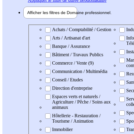
Appliquer
le filtre de durée hebdomadaire
Afficher les filtres de
Domaine pro
fessionnel
Domaine professionel
Achats / Comptabilité / Gestion
Indu
Arts / Artisanat d'art
Info
Tél
Banque / Assurance
Inst
Bâtiment / Travaux Publics
Mark
Commerce / Vente (9)
com
Communication / Multimédia
Res
Conseil / Etudes
Sant
Direction d'entreprise
Secr
Espaces verts et naturels /
Serv
Agriculture / Pêche / Soins aux
coll
animaux
Spe
Hôtellerie - Restauration /
Tourisme / Animation
Spo
Immobilier
Tran