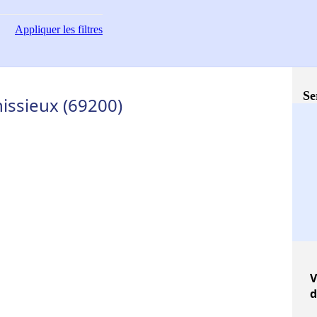
Appliquer
les filtres
Se
nissieux (69200)
V
d