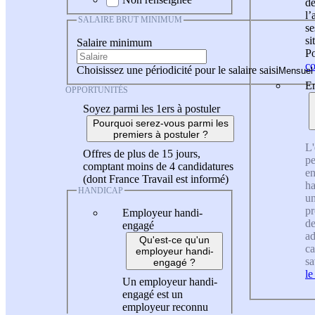
de
l
SALAIRE BRUT MINIMUM
se
si
Salaire minimum
Po
co
Choisissez une périodicité pour le salaire saisi
En
OPPORTUNITÉS
Soyez parmi les 1ers à postuler
Pourquoi serez-vous parmi les
premiers à postuler ?
L'
Offres de plus de 15 jours,
pe
comptant moins de 4 candidatures
en
(dont France Travail est informé)
ha
HANDICAP
un
pr
Employeur handi-
de
engagé
ad
Qu'est-ce qu'un
ca
employeur handi-
sa
engagé ?
le
Un employeur handi-
engagé est un
employeur reconnu