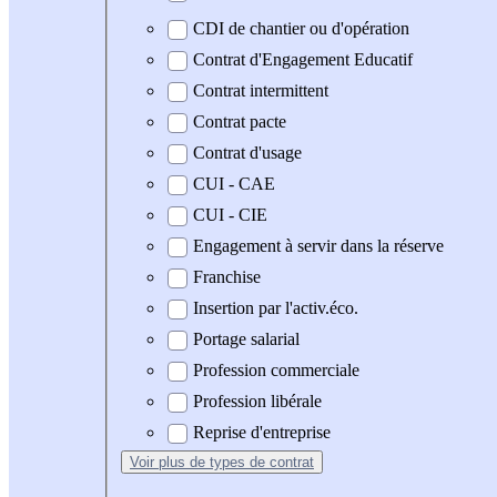
CDI de chantier ou d'opération
Contrat d'Engagement Educatif
Contrat intermittent
Contrat pacte
Contrat d'usage
CUI - CAE
CUI - CIE
Engagement à servir dans la réserve
Franchise
Insertion par l'activ.éco.
Portage salarial
Profession commerciale
Profession libérale
Reprise d'entreprise
Voir plus
de types de contrat