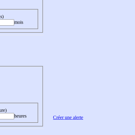
s)
mois
ure)
heures
Créer une alerte