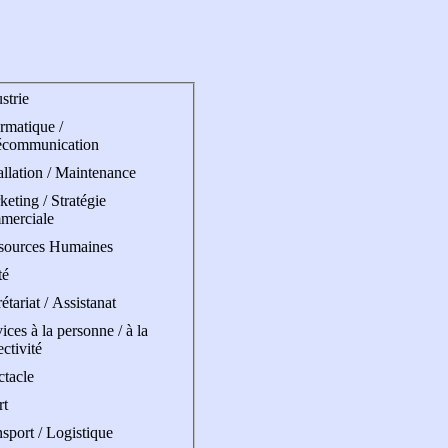
strie
rmatique /
écommunication
allation / Maintenance
eting / Stratégie
merciale
sources Humaines
té
étariat / Assistanat
ices à la personne / à la
ectivité
ctacle
rt
sport / Logistique