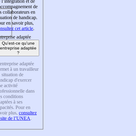
 l’intégration et de
’accompagnement de
s collaborateurs en
tuation de handicap.
ur en savoir plus,
nsultez cet article
.
treprise adaptée
Qu'est-ce qu'une
entreprise adaptée
?
entreprise adaptée
rmet à un travailleur
 situation de
ndicap d'exercer
e activité
ofessionnelle dans
s conditions
aptées à ses
pacités. Pour en
voir plus,
consultez
 site de l’UNEA
.