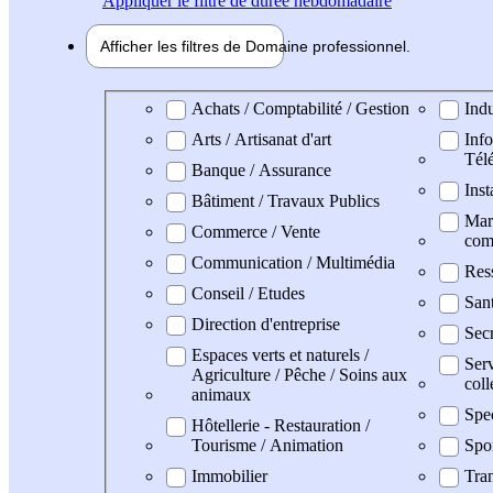
Appliquer
le filtre de durée hebdomadaire
Afficher les filtres de
Domaine pro
fessionnel
Domaine professionel
Achats / Comptabilité / Gestion
Indu
Arts / Artisanat d'art
Info
Tél
Banque / Assurance
Inst
Bâtiment / Travaux Publics
Mark
Commerce / Vente
com
Communication / Multimédia
Res
Conseil / Etudes
San
Direction d'entreprise
Secr
Espaces verts et naturels /
Serv
Agriculture / Pêche / Soins aux
coll
animaux
Spe
Hôtellerie - Restauration /
Tourisme / Animation
Spo
Immobilier
Tran