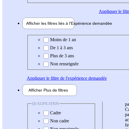
Appliquer
le fil
Afficher les filtres liés à l'
Expérience
demandée
Expérience demandée
Moins de 1 an
De 1 à 3 ans
Plus de 3 ans
Non renseignée
Appliquer
le filtre de l'expérience demandée
Afficher
Plus de
filtres
QUALIFICATION
pa
Ca
Cadre
pa
ac
Non cadre
fa
Non renseignée