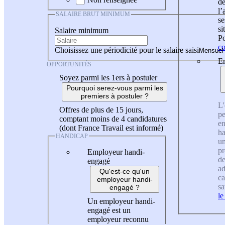
de
l
SALAIRE BRUT MINIMUM
se
si
Salaire minimum
Po
co
Choisissez une périodicité pour le salaire saisi
En
OPPORTUNITÉS
Soyez parmi les 1ers à postuler
Pourquoi serez-vous parmi les
premiers à postuler ?
L'
Offres de plus de 15 jours,
pe
comptant moins de 4 candidatures
en
(dont France Travail est informé)
ha
HANDICAP
un
pr
Employeur handi-
de
engagé
ad
Qu'est-ce qu'un
ca
employeur handi-
sa
engagé ?
le
Un employeur handi-
engagé est un
employeur reconnu