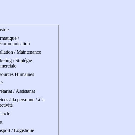
strie
rmatique /
écommunication
allation / Maintenance
eting / Stratégie
merciale
sources Humaines
té
étariat / Assistanat
ices à la personne / à la
ectivité
ctacle
rt
sport / Logistique