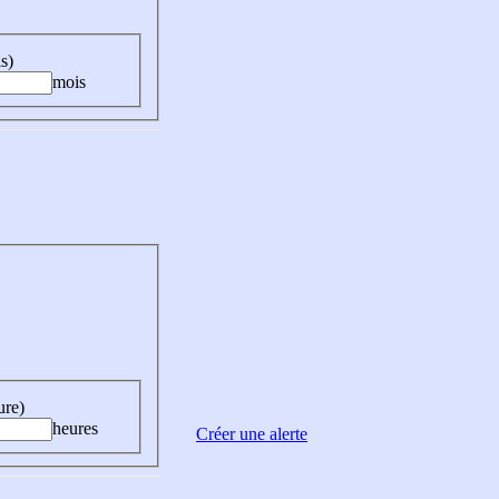
s)
mois
ure)
heures
Créer une alerte