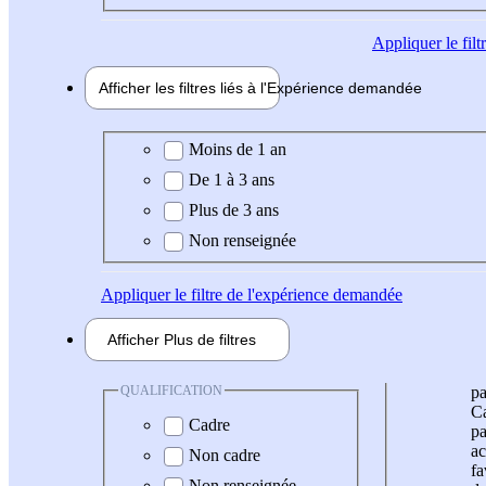
Appliquer
le fil
Afficher les filtres liés à l'
Expérience
demandée
Expérience demandée
Moins de 1 an
De 1 à 3 ans
Plus de 3 ans
Non renseignée
Appliquer
le filtre de l'expérience demandée
Afficher
Plus de
filtres
QUALIFICATION
pa
Ca
Cadre
pa
ac
Non cadre
fa
Non renseignée