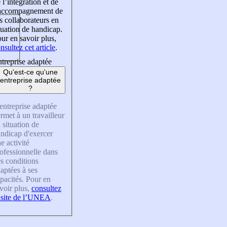
 l’intégration et de
’accompagnement de
s collaborateurs en
tuation de handicap.
ur en savoir plus,
nsultez cet article
.
treprise adaptée
Qu'est-ce qu'une
entreprise adaptée
?
entreprise adaptée
rmet à un travailleur
 situation de
ndicap d'exercer
e activité
ofessionnelle dans
s conditions
aptées à ses
pacités. Pour en
voir plus,
consultez
 site de l’UNEA
.