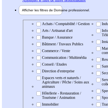
Appliquer
le filtre de durée hebdomadaire
Afficher les filtres de
Domaine pro
fessionnel
Domaine professionel
Achats / Comptabilité / Gestion
Indu
Arts / Artisanat d'art
Info
Tél
Banque / Assurance
Inst
Bâtiment / Travaux Publics
Mark
Commerce / Vente
com
Communication / Multimédia
Res
Conseil / Etudes
San
Direction d'entreprise
Secr
Espaces verts et naturels /
Serv
Agriculture / Pêche / Soins aux
coll
animaux
Spe
Hôtellerie - Restauration /
Tourisme / Animation
Spo
Immobilier
Tran