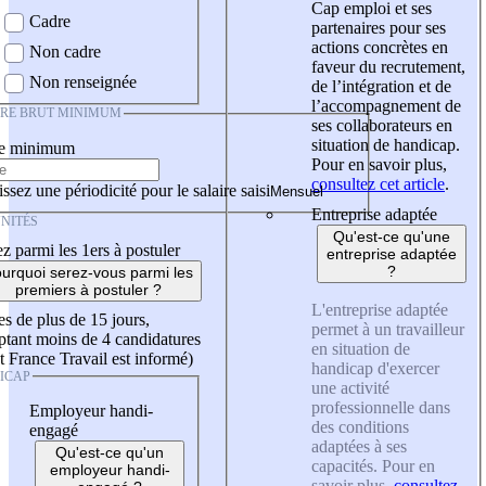
Cap emploi et ses
Cadre
partenaires pour ses
actions concrètes en
Non cadre
faveur du recrutement,
Non renseignée
de l’intégration et de
l’accompagnement de
IRE BRUT MINIMUM
ses collaborateurs en
situation de handicap.
re minimum
Pour en savoir plus,
consultez cet article
.
ssez une périodicité pour le salaire saisi
Entreprise adaptée
NITÉS
Qu'est-ce qu'une
z parmi les 1ers à postuler
entreprise adaptée
?
urquoi serez-vous parmi les
premiers à postuler ?
L'entreprise adaptée
es de plus de 15 jours,
permet à un travailleur
tant moins de 4 candidatures
en situation de
t France Travail est informé)
handicap d'exercer
ICAP
une activité
professionnelle dans
Employeur handi-
des conditions
engagé
adaptées à ses
Qu'est-ce qu'un
capacités. Pour en
employeur handi-
savoir plus,
consultez