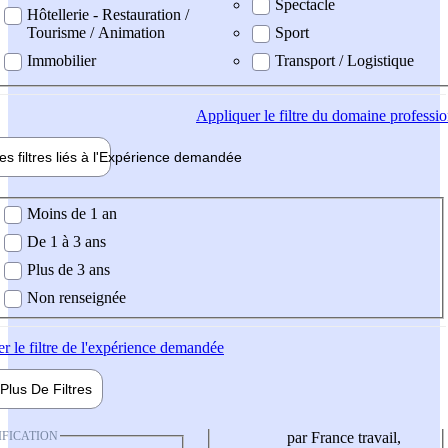
Spectacle
Hôtellerie - Restauration /
Tourisme / Animation
Sport
Immobilier
Transport / Logistique
Appliquer
le filtre du domaine professi
es filtres liés à l'
Expérience
demandée
ience demandée
Moins de 1 an
De 1 à 3 ans
Plus de 3 ans
Non renseignée
er
le filtre de l'expérience demandée
Plus De
Filtres
IFICATION
par France travail,