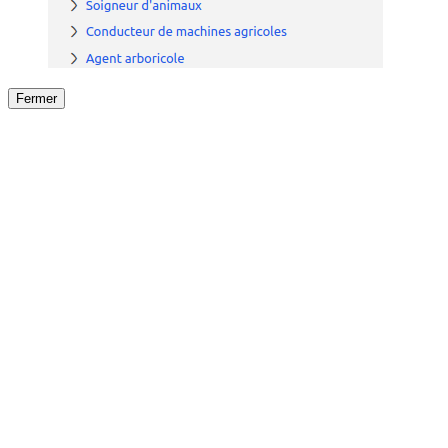
Fermer
Fermer
le détail de l'offre
/
Offre
sur
Offre précéden