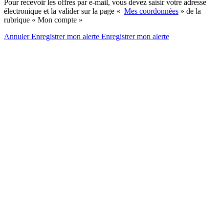
Pour recevoir les offres par e-mail, vous devez saisir votre adresse
électronique et la valider sur la page «
Mes coordonnées
» de la
rubrique « Mon compte »
Annuler
Enregistrer mon alerte
Enregistrer
mon alerte