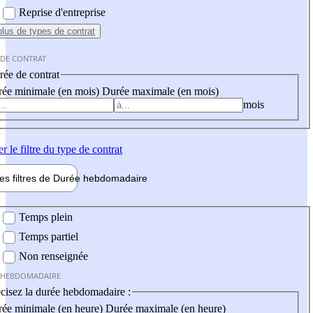
Reprise d'entreprise
plus
de types de contrat
 DE CONTRAT
ée de contrat
ée minimale (en mois)
Durée maximale (en mois)
mois
er
le filtre du type de contrat
les filtres de
Durée hebdo
madaire
 hebdomadaire
Temps plein
Temps partiel
Non renseignée
 HEBDOMADAIRE
cisez la durée hebdomadaire :
ée minimale (en heure)
Durée maximale (en heure)