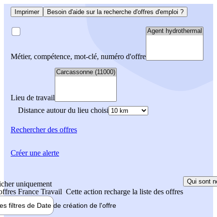
Imprimer
Besoin d'aide sur la recherche d'offres d'emploi ?
Métier, compétence, mot-clé, numéro d'offre
Lieu de travail
Distance autour du lieu choisi
Rechercher
des offres
Créer une alerte
Qui sont n
icher uniquement
 offres France Travail
Cette action recharge la liste des offres
les filtres de
Date de création
de l'offre