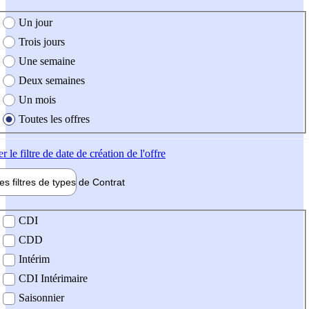
e création de l'offre
Un jour
Trois jours
Une semaine
Deux semaines
Un mois
Toutes les offres
er
le filtre de date de création de l'offre
les filtres de types de
Contrat
de contrat
CDI
CDD
Intérim
CDI Intérimaire
Saisonnier