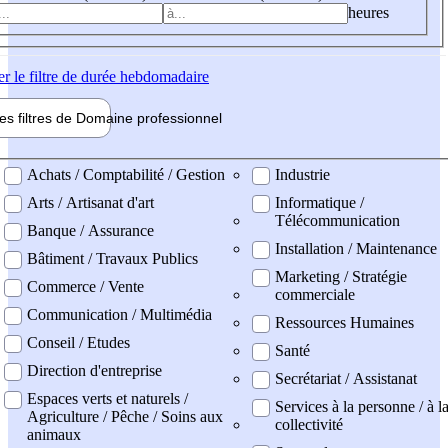
heures
er
le filtre de durée hebdomadaire
les filtres de
Domaine pro
fessionnel
ne professionel
Achats / Comptabilité / Gestion
Industrie
Arts / Artisanat d'art
Informatique /
Télécommunication
Banque / Assurance
Installation / Maintenance
Bâtiment / Travaux Publics
Marketing / Stratégie
Commerce / Vente
commerciale
Communication / Multimédia
Ressources Humaines
Conseil / Etudes
Santé
Direction d'entreprise
Secrétariat / Assistanat
Espaces verts et naturels /
Services à la personne / à l
Agriculture / Pêche / Soins aux
collectivité
animaux