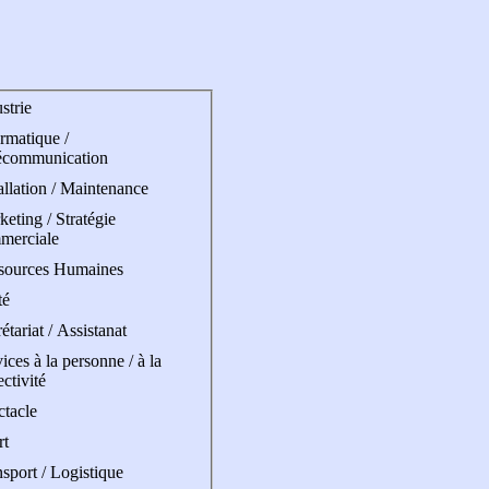
strie
rmatique /
écommunication
allation / Maintenance
eting / Stratégie
merciale
sources Humaines
té
étariat / Assistanat
ices à la personne / à la
ectivité
ctacle
rt
sport / Logistique