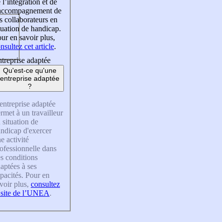
 l’intégration et de
’accompagnement de
s collaborateurs en
tuation de handicap.
ur en savoir plus,
nsultez cet article
.
treprise adaptée
Qu'est-ce qu'une
entreprise adaptée
?
entreprise adaptée
rmet à un travailleur
 situation de
ndicap d'exercer
e activité
ofessionnelle dans
s conditions
aptées à ses
pacités. Pour en
voir plus,
consultez
 site de l’UNEA
.