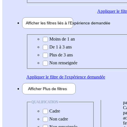
Appliquer
le fil
Afficher les filtres liés à l'
Expérience
demandée
Expérience demandée
Moins de 1 an
De 1 à 3 ans
Plus de 3 ans
Non renseignée
Appliquer
le filtre de l'expérience demandée
Afficher
Plus de
filtres
QUALIFICATION
pa
Ca
Cadre
pa
ac
Non cadre
fa
Non renseignée