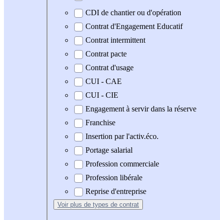
CDI de chantier ou d'opération
Contrat d'Engagement Educatif
Contrat intermittent
Contrat pacte
Contrat d'usage
CUI - CAE
CUI - CIE
Engagement à servir dans la réserve
Franchise
Insertion par l'activ.éco.
Portage salarial
Profession commerciale
Profession libérale
Reprise d'entreprise
Voir plus
de types de contrat