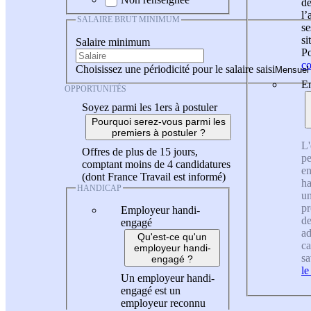
de
l
SALAIRE BRUT MINIMUM
se
si
Salaire minimum
Po
co
Choisissez une périodicité pour le salaire saisi
En
OPPORTUNITÉS
Soyez parmi les 1ers à postuler
Pourquoi serez-vous parmi les
premiers à postuler ?
L'
Offres de plus de 15 jours,
pe
comptant moins de 4 candidatures
en
(dont France Travail est informé)
ha
HANDICAP
un
pr
Employeur handi-
de
engagé
ad
Qu'est-ce qu'un
ca
employeur handi-
sa
engagé ?
le
Un employeur handi-
engagé est un
employeur reconnu