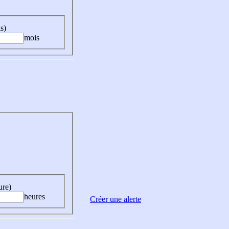
s)
mois
ure)
heures
Créer une alerte