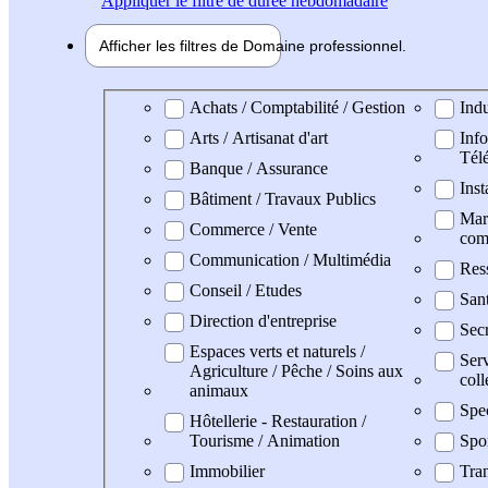
Appliquer
le filtre de durée hebdomadaire
Afficher les filtres de
Domaine pro
fessionnel
Domaine professionel
Achats / Comptabilité / Gestion
Indu
Arts / Artisanat d'art
Info
Tél
Banque / Assurance
Inst
Bâtiment / Travaux Publics
Mark
Commerce / Vente
com
Communication / Multimédia
Res
Conseil / Etudes
San
Direction d'entreprise
Secr
Espaces verts et naturels /
Serv
Agriculture / Pêche / Soins aux
coll
animaux
Spe
Hôtellerie - Restauration /
Tourisme / Animation
Spo
Immobilier
Tran