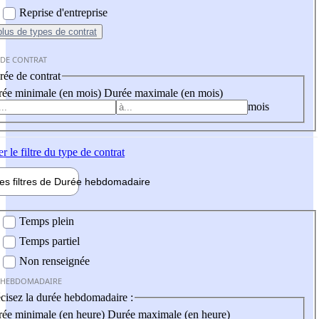
Reprise d'entreprise
plus
de types de contrat
 DE CONTRAT
ée de contrat
ée minimale (en mois)
Durée maximale (en mois)
mois
er
le filtre du type de contrat
les filtres de
Durée hebdo
madaire
 hebdomadaire
Temps plein
Temps partiel
Non renseignée
 HEBDOMADAIRE
cisez la durée hebdomadaire :
ée minimale (en heure)
Durée maximale (en heure)