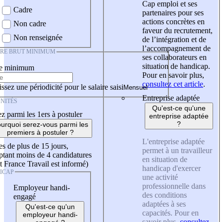
Cap emploi et ses
Cadre
partenaires pour ses
actions concrètes en
Non cadre
faveur du recrutement,
Non renseignée
de l’intégration et de
l’accompagnement de
IRE BRUT MINIMUM
ses collaborateurs en
situation de handicap.
re minimum
Pour en savoir plus,
consultez cet article
.
ssez une périodicité pour le salaire saisi
Entreprise adaptée
NITÉS
Qu'est-ce qu'une
z parmi les 1ers à postuler
entreprise adaptée
?
urquoi serez-vous parmi les
premiers à postuler ?
L'entreprise adaptée
es de plus de 15 jours,
permet à un travailleur
tant moins de 4 candidatures
en situation de
t France Travail est informé)
handicap d'exercer
ICAP
une activité
professionnelle dans
Employeur handi-
des conditions
engagé
adaptées à ses
Qu'est-ce qu'un
capacités. Pour en
employeur handi-
savoir plus,
consultez