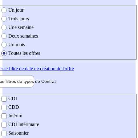
e création de l'offre
Un jour
Trois jours
Une semaine
Deux semaines
Un mois
Toutes les offres
er
le filtre de date de création de l'offre
les filtres de types de
Contrat
de contrat
CDI
CDD
Intérim
CDI Intérimaire
Saisonnier