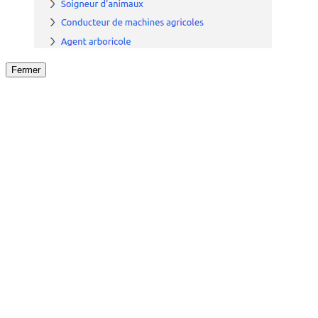
Fermer
Fermer
le détail de l'offre
/
Offre
sur
Offre précéden