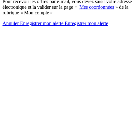
Pour recevoir les offres par e-mail, vous devez saisir votre adresse
électronique et la valider sur la page «
Mes coordonnées
» de la
rubrique « Mon compte »
Annuler
Enregistrer mon alerte
Enregistrer
mon alerte