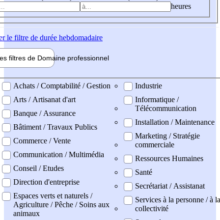
heures
er
le filtre de durée hebdomadaire
les filtres de
Domaine pro
fessionnel
ne professionel
Achats / Comptabilité / Gestion
Industrie
Arts / Artisanat d'art
Informatique /
Télécommunication
Banque / Assurance
Installation / Maintenance
Bâtiment / Travaux Publics
Marketing / Stratégie
Commerce / Vente
commerciale
Communication / Multimédia
Ressources Humaines
Conseil / Etudes
Santé
Direction d'entreprise
Secrétariat / Assistanat
Espaces verts et naturels /
Services à la personne / à l
Agriculture / Pêche / Soins aux
collectivité
animaux