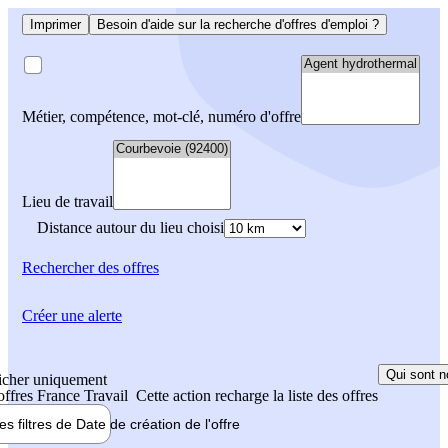
Imprimer
Besoin d'aide sur la recherche d'offres d'emploi ?
Métier, compétence, mot-clé, numéro d'offre
Lieu de travail
Distance autour du lieu choisi
Rechercher
des offres
Créer une alerte
Qui sont n
icher uniquement
 offres France Travail
Cette action recharge la liste des offres
les filtres de
Date de création
de l'offre