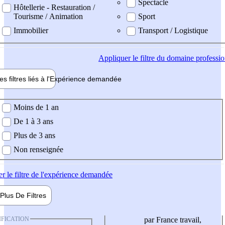
Spectacle
Hôtellerie - Restauration /
Tourisme / Animation
Sport
Immobilier
Transport / Logistique
Appliquer
le filtre du domaine professi
es filtres liés à l'
Expérience
demandée
ience demandée
Moins de 1 an
De 1 à 3 ans
Plus de 3 ans
Non renseignée
er
le filtre de l'expérience demandée
Plus De
Filtres
IFICATION
par France travail,