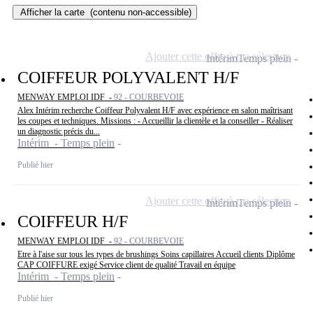
Afficher la carte
(contenu non-accessible)
Ajouter cette offre à ma sélection
Intérim
Temps plein
COIFFEUR POLYVALENT H/F
MENWAY EMPLOI IDF -
92 - COURBEVOIE
Alex Intérim recherche Coiffeur Polyvalent H/F avec expérience en salon maîtrisant
les coupes et techniques. Missions : - Accueillir la clientèle et la conseiller - Réaliser
un diagnostic précis du...
Intérim - Temps plein
Publié hier
Ajouter cette offre à ma sélection
Intérim
Temps plein
COIFFEUR H/F
MENWAY EMPLOI IDF -
92 - COURBEVOIE
Etre à l'aise sur tous les types de brushings Soins capillaires Accueil clients Diplôme
CAP COIFFURE exigé Service client de qualité Travail en équipe
Intérim - Temps plein
Publié hier