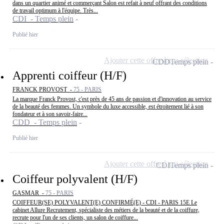
dans un quartier animé et commerçant Salon est refait à neuf offrant des conditions
de travail optimum à l'équipe. Très...
CDI - Temps plein
Publié hier
Ajouter cette offre à ma sélection
CDD
Temps plein
Apprenti coiffeur (H/F)
FRANCK PROVOST -
75 - PARIS
La marque Franck Provost, c'est près de 45 ans de passion et d'innovation au service
de la beauté des femmes. Un symbole du luxe accessible, est étroitement lié à son
fondateur et à son savoir-faire...
CDD - Temps plein
Publié hier
Ajouter cette offre à ma sélection
CDI
Temps plein
Coiffeur polyvalent (H/F)
GASMAR -
75 - PARIS
COIFFEUR(SE) POLYVALENT(E) CONFIRMÉ(E) - CDI - PARIS 15E Le
cabinet Allure Recrutement, spécialiste des métiers de la beauté et de la coiffure,
recrute pour l'un de ses clients, un salon de coiffure...