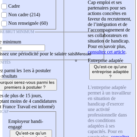
Cap emploi et ses
Cadre
partenaires pour ses
actions concrètes en
Non cadre (214)
faveur du recrutement,
Non renseignée (60)
de l’intégration et de
l’accompagnement de
IRE BRUT MINIMUM
ses collaborateurs en
situation de handicap.
re minimum
Pour en savoir plus,
consultez cet article
.
ssez une périodicité pour le salaire saisi
Entreprise adaptée
NITÉS
Qu'est-ce qu'une
z parmi les 1ers à postuler
entreprise adaptée
)
résultats
?
urquoi serez-vous parmi les
L'entreprise adaptée
premiers à postuler ?
permet à un travailleur
es de plus de 15 jours,
en situation de
tant moins de 4 candidatures
handicap d'exercer
t France Travail est informé)
une activité
ICAP
professionnelle dans
des conditions
Employeur handi-
adaptées à ses
engagé
capacités. Pour en
Qu'est-ce qu'un
savoir plus,
consultez