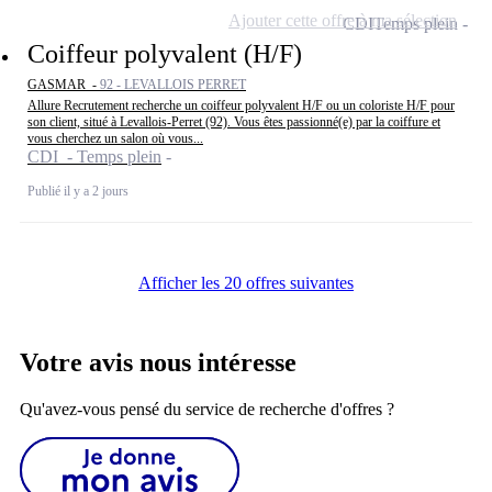
Ajouter cette offre à ma sélection
CDI
Temps plein
Coiffeur polyvalent (H/F)
GASMAR -
92 - LEVALLOIS PERRET
Allure Recrutement recherche un coiffeur polyvalent H/F ou un coloriste H/F pour
son client, situé à Levallois-Perret (92). Vous êtes passionné(e) par la coiffure et
vous cherchez un salon où vous...
CDI - Temps plein
Publié il y a 2 jours
Afficher les 20 offres suivantes
Votre avis nous intéresse
Qu'avez-vous pensé du service de recherche d'offres ?