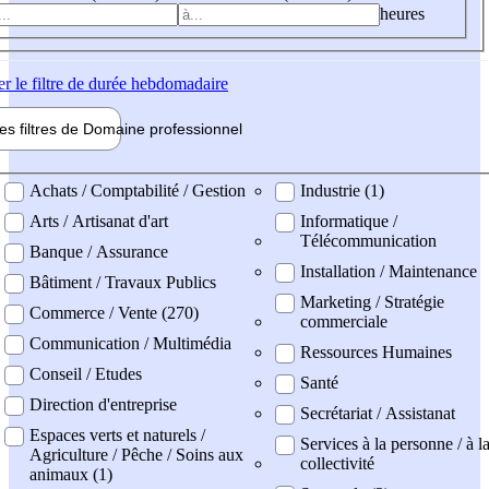
heures
er
le filtre de durée hebdomadaire
les filtres de
Domaine pro
fessionnel
ne professionel
Achats / Comptabilité / Gestion
Industrie (1)
Arts / Artisanat d'art
Informatique /
Télécommunication
Banque / Assurance
Installation / Maintenance
Bâtiment / Travaux Publics
Marketing / Stratégie
Commerce / Vente (270)
commerciale
Communication / Multimédia
Ressources Humaines
Conseil / Etudes
Santé
Direction d'entreprise
Secrétariat / Assistanat
Espaces verts et naturels /
Services à la personne / à l
Agriculture / Pêche / Soins aux
collectivité
animaux (1)