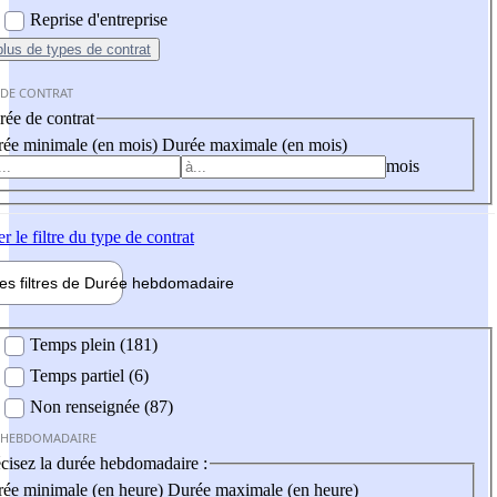
Reprise d'entreprise
plus
de types de contrat
 DE CONTRAT
ée de contrat
ée minimale (en mois)
Durée maximale (en mois)
mois
er
le filtre du type de contrat
les filtres de
Durée hebdo
madaire
 hebdomadaire
Temps plein (181)
Temps partiel (6)
Non renseignée (87)
 HEBDOMADAIRE
cisez la durée hebdomadaire :
ée minimale (en heure)
Durée maximale (en heure)