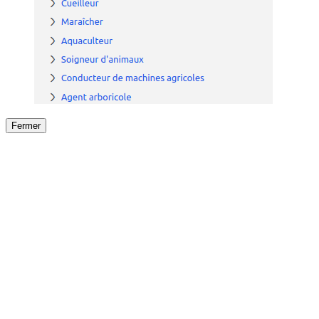
Fermer
Fermer
le détail de l'offre
/
Offre
sur
Offre précéden