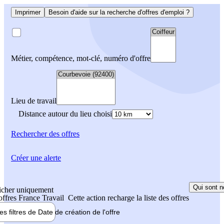
Imprimer
Besoin d'aide sur la recherche d'offres d'emploi ?
Métier, compétence, mot-clé, numéro d'offre
Lieu de travail
Distance autour du lieu choisi
Rechercher
des offres
Créer une alerte
Qui sont n
icher uniquement
 offres France Travail
Cette action recharge la liste des offres
les filtres de
Date de création
de l'offre