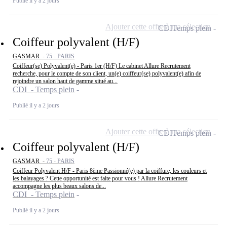
Publié il y a 2 jours
Ajouter cette offre à ma sélection
CDI
Temps plein
Coiffeur polyvalent (H/F)
GASMAR -
75 - PARIS
Coiffeur(se) Polyvalent(e) - Paris 1er (H/F) Le cabinet Allure Recrutement
recherche, pour le compte de son client, un(e) coiffeur(se) polyvalent(e) afin de
rejoindre un salon haut de gamme situé au...
CDI - Temps plein
Publié il y a 2 jours
Ajouter cette offre à ma sélection
CDI
Temps plein
Coiffeur polyvalent (H/F)
GASMAR -
75 - PARIS
Coiffeur Polyvalent H/F - Paris 8ème Passionné(e) par la coiffure, les couleurs et
les balayages ? Cette opportunité est faite pour vous ! Allure Recrutement
accompagne les plus beaux salons de...
CDI - Temps plein
Publié il y a 2 jours