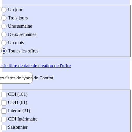
e création de l'offre
Un jour
Trois jours
Une semaine
Deux semaines
Un mois
Toutes les offres
er
le filtre de date de création de l'offre
les filtres de types de
Contrat
de contrat
CDI (181)
CDD (61)
Intérim (31)
CDI Intérimaire
Saisonnier