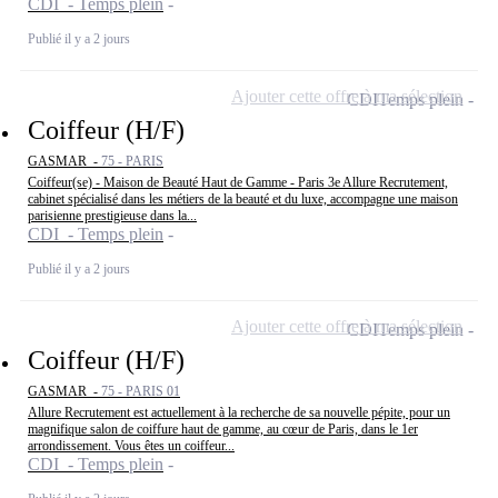
CDI - Temps plein
Publié il y a 2 jours
Ajouter cette offre à ma sélection
CDI
Temps plein
Coiffeur (H/F)
GASMAR -
75 - PARIS
Coiffeur(se) - Maison de Beauté Haut de Gamme - Paris 3e Allure Recrutement,
cabinet spécialisé dans les métiers de la beauté et du luxe, accompagne une maison
parisienne prestigieuse dans la...
CDI - Temps plein
Publié il y a 2 jours
Ajouter cette offre à ma sélection
CDI
Temps plein
Coiffeur (H/F)
GASMAR -
75 - PARIS 01
Allure Recrutement est actuellement à la recherche de sa nouvelle pépite, pour un
magnifique salon de coiffure haut de gamme, au cœur de Paris, dans le 1er
arrondissement. Vous êtes un coiffeur...
CDI - Temps plein