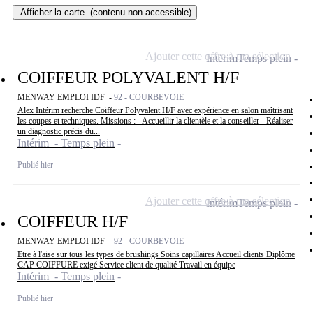
Afficher la carte
(contenu non-accessible)
Ajouter cette offre à ma sélection
Intérim
Temps plein
COIFFEUR POLYVALENT H/F
MENWAY EMPLOI IDF -
92 - COURBEVOIE
Alex Intérim recherche Coiffeur Polyvalent H/F avec expérience en salon maîtrisant
les coupes et techniques. Missions : - Accueillir la clientèle et la conseiller - Réaliser
un diagnostic précis du...
Intérim - Temps plein
Publié hier
Ajouter cette offre à ma sélection
Intérim
Temps plein
COIFFEUR H/F
MENWAY EMPLOI IDF -
92 - COURBEVOIE
Etre à l'aise sur tous les types de brushings Soins capillaires Accueil clients Diplôme
CAP COIFFURE exigé Service client de qualité Travail en équipe
Intérim - Temps plein
Publié hier