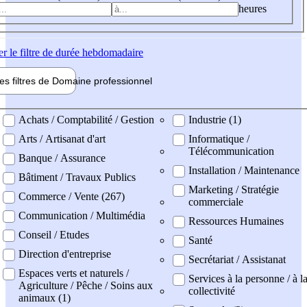
heures
er
le filtre de durée hebdomadaire
les filtres de
Domaine pro
fessionnel
ne professionel
Achats / Comptabilité / Gestion
Industrie (1)
Arts / Artisanat d'art
Informatique /
Télécommunication
Banque / Assurance
Installation / Maintenance
Bâtiment / Travaux Publics
Marketing / Stratégie
Commerce / Vente (267)
commerciale
Communication / Multimédia
Ressources Humaines
Conseil / Etudes
Santé
Direction d'entreprise
Secrétariat / Assistanat
Espaces verts et naturels /
Services à la personne / à l
Agriculture / Pêche / Soins aux
collectivité
animaux (1)