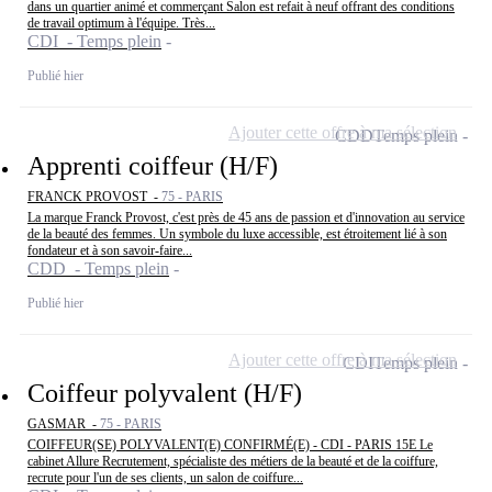
dans un quartier animé et commerçant Salon est refait à neuf offrant des conditions
de travail optimum à l'équipe. Très...
CDI - Temps plein
Publié hier
Ajouter cette offre à ma sélection
CDD
Temps plein
Apprenti coiffeur (H/F)
FRANCK PROVOST -
75 - PARIS
La marque Franck Provost, c'est près de 45 ans de passion et d'innovation au service
de la beauté des femmes. Un symbole du luxe accessible, est étroitement lié à son
fondateur et à son savoir-faire...
CDD - Temps plein
Publié hier
Ajouter cette offre à ma sélection
CDI
Temps plein
Coiffeur polyvalent (H/F)
GASMAR -
75 - PARIS
COIFFEUR(SE) POLYVALENT(E) CONFIRMÉ(E) - CDI - PARIS 15E Le
cabinet Allure Recrutement, spécialiste des métiers de la beauté et de la coiffure,
recrute pour l'un de ses clients, un salon de coiffure...