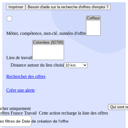
Imprimer
Besoin d'aide sur la recherche d'offres d'emploi ?
Métier, compétence, mot-clé, numéro d'offre
Lieu de travail
Distance autour du lieu choisi
Rechercher
des offres
Créer une alerte
Qui sont n
icher uniquement
 offres France Travail
Cette action recharge la liste des offres
les filtres de
Date de création
de l'offre