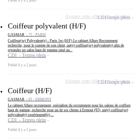
Publié il y a 2 jours
Ajouter cette offre à ma sélection
CDI
Temps plein
Coiffeur polyvalent (H/F)
GASMAR -
75 - PARIS
Coiffeur(se) Polyvalent(e) - Paris 1er (H/F) Le cabinet Allure Recrutement
recherche, pour le compte de son client, un(e) coiffeur(se) polyvalent(e) afin de
rejoindre un salon haut de gamme situé au...
CDI - Temps plein
Publié il y a 2 jours
Ajouter cette offre à ma sélection
CDI
Temps plein
Coiffeur (H/F)
GASMAR -
95 - ERMONT
Le cabinet Allure recrutement, spécialiste du recrutement pour les salons de coiffure
haut de gamme, recherche pour un de ses clients à Ermont (95), un(e) coiffeur(se)
polyvalent(e) expérimenté(e),...
CDI - Temps plein
Publié il y a 2 jours