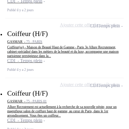
CDI - Temps plein
Publié il y a 2 jours
Ajouter cette offre à ma sélection
CDI
Temps plein
Coiffeur (H/F)
GASMAR -
75 - PARIS
Coiffeur(se) - Maison de Beauté Haut de Gamme - Paris 3e Allure Recrutement,
cabinet spécialisé dans les métiers de la beauté et du luxe, accompagne une maison
parisienne prestigieuse dans la...
CDI - Temps plein
Publié il y a 2 jours
Ajouter cette offre à ma sélection
CDI
Temps plein
Coiffeur (H/F)
GASMAR -
75 - PARIS 01
Allure Recrutement est actuellement à la recherche de sa nouvelle pépite, pour un
magnifique salon de coiffure haut de gamme, au cœur de Paris, dans le 1er
arrondissement. Vous êtes un coiffeur...
CDI - Temps plein