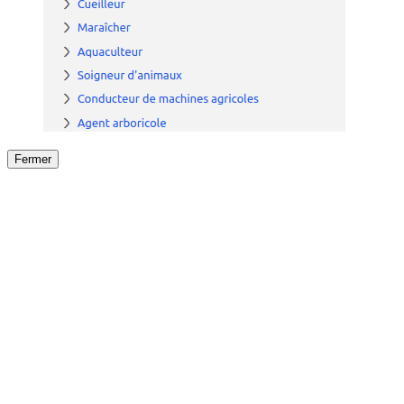
Fermer
Fermer
le détail de l'offre
/
Offre
sur
Offre précéden