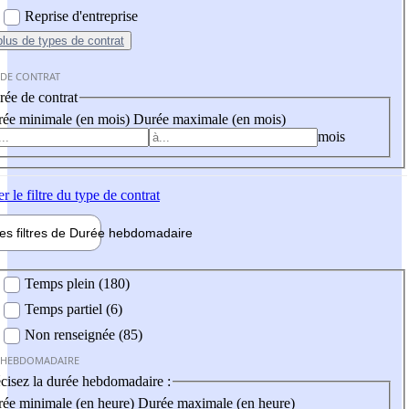
Reprise d'entreprise
plus
de types de contrat
 DE CONTRAT
ée de contrat
ée minimale (en mois)
Durée maximale (en mois)
mois
er
le filtre du type de contrat
les filtres de
Durée hebdo
madaire
 hebdomadaire
Temps plein (180)
Temps partiel (6)
Non renseignée (85)
 HEBDOMADAIRE
cisez la durée hebdomadaire :
ée minimale (en heure)
Durée maximale (en heure)