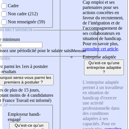
Cap emploi et ses
Cadre
partenaires pour ses
actions concrètes en
Non cadre (212)
faveur du recrutement,
Non renseignée (59)
de l’intégration et de
l’accompagnement de
IRE BRUT MINIMUM
ses collaborateurs en
situation de handicap.
re minimum
Pour en savoir plus,
consultez cet article
.
ssez une périodicité pour le salaire saisi
Entreprise adaptée
NITÉS
Qu'est-ce qu'une
z parmi les 1ers à postuler
entreprise adaptée
)
résultats
?
urquoi serez-vous parmi les
L'entreprise adaptée
premiers à postuler ?
permet à un travailleur
es de plus de 15 jours,
en situation de
tant moins de 4 candidatures
handicap d'exercer
t France Travail est informé)
une activité
ICAP
professionnelle dans
des conditions
Employeur handi-
adaptées à ses
engagé
capacités. Pour en
Qu'est-ce qu'un
savoir plus,
consultez