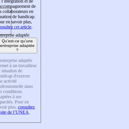
 l’intégration et de
’accompagnement de
s collaborateurs en
tuation de handicap.
ur en savoir plus,
nsultez cet article
.
treprise adaptée
Qu'est-ce qu'une
entreprise adaptée
?
entreprise adaptée
rmet à un travailleur
 situation de
ndicap d'exercer
e activité
ofessionnelle dans
s conditions
aptées à ses
pacités. Pour en
voir plus,
consultez
 site de l’UNEA
.