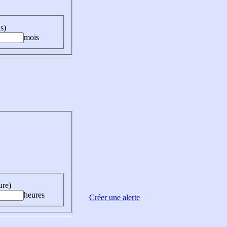
s)
mois
ure)
heures
Créer une alerte