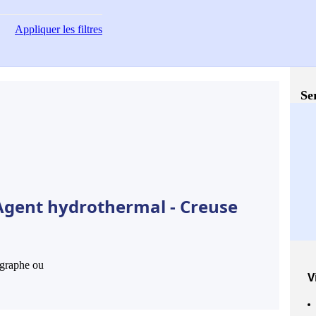
Appliquer
les filtres
Se
Agent hydrothermal - Creuse
hographe ou
V