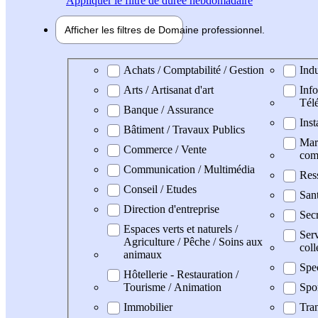
Appliquer
le filtre de durée hebdomadaire
Afficher les filtres de
Domaine pro
fessionnel
Domaine professionel
Achats / Comptabilité / Gestion
Indu
Arts / Artisanat d'art
Info
Tél
Banque / Assurance
Inst
Bâtiment / Travaux Publics
Mark
Commerce / Vente
com
Communication / Multimédia
Res
Conseil / Etudes
San
Direction d'entreprise
Secr
Espaces verts et naturels /
Serv
Agriculture / Pêche / Soins aux
coll
animaux
Spe
Hôtellerie - Restauration /
Tourisme / Animation
Spo
Immobilier
Tran