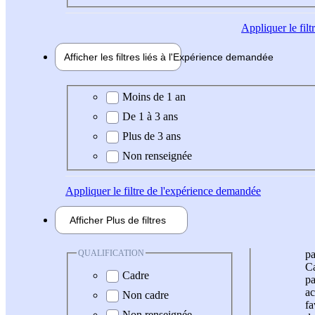
Appliquer
le fil
Afficher les filtres liés à l'
Expérience
demandée
Expérience demandée
Moins de 1 an
De 1 à 3 ans
Plus de 3 ans
Non renseignée
Appliquer
le filtre de l'expérience demandée
Afficher
Plus de
filtres
QUALIFICATION
pa
Ca
Cadre
pa
ac
Non cadre
fa
Non renseignée