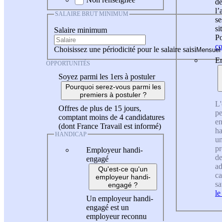
de
l
SALAIRE BRUT MINIMUM
se
si
Salaire minimum
Po
co
Choisissez une périodicité pour le salaire saisi
En
OPPORTUNITÉS
Soyez parmi les 1ers à postuler
Pourquoi serez-vous parmi les
premiers à postuler ?
L'
Offres de plus de 15 jours,
pe
comptant moins de 4 candidatures
en
(dont France Travail est informé)
ha
HANDICAP
un
pr
Employeur handi-
de
engagé
ad
Qu'est-ce qu'un
ca
employeur handi-
sa
engagé ?
le
Un employeur handi-
engagé est un
employeur reconnu