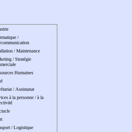
strie
rmatique /
écommunication
allation / Maintenance
eting / Stratégie
merciale
sources Humaines
té
étariat / Assistanat
ices à la personne / à la
ectivité
ctacle
rt
sport / Logistique