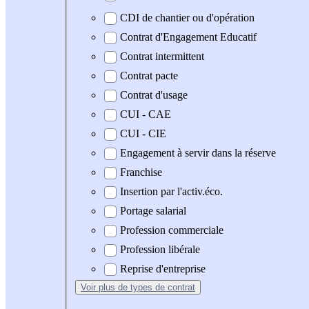
CDI de chantier ou d'opération
Contrat d'Engagement Educatif
Contrat intermittent
Contrat pacte
Contrat d'usage
CUI - CAE
CUI - CIE
Engagement à servir dans la réserve
Franchise
Insertion par l'activ.éco.
Portage salarial
Profession commerciale
Profession libérale
Reprise d'entreprise
Voir plus
de types de contrat