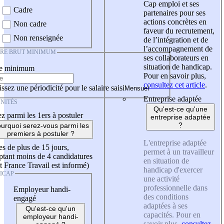
Cap emploi et ses
Cadre
partenaires pour ses
actions concrètes en
Non cadre
faveur du recrutement,
Non renseignée
de l’intégration et de
l’accompagnement de
IRE BRUT MINIMUM
ses collaborateurs en
situation de handicap.
re minimum
Pour en savoir plus,
consultez cet article
.
ssez une périodicité pour le salaire saisi
Entreprise adaptée
NITÉS
Qu'est-ce qu'une
z parmi les 1ers à postuler
entreprise adaptée
?
urquoi serez-vous parmi les
premiers à postuler ?
L'entreprise adaptée
es de plus de 15 jours,
permet à un travailleur
tant moins de 4 candidatures
en situation de
t France Travail est informé)
handicap d'exercer
ICAP
une activité
professionnelle dans
Employeur handi-
des conditions
engagé
adaptées à ses
Qu'est-ce qu'un
capacités. Pour en
employeur handi-
savoir plus,
consultez