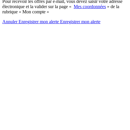
Pour recevoir les offres par e-mail, vous devez saisir votre adresse
électronique et la valider sur la page «
Mes coordonnées
» de la
rubrique « Mon compte »
Annuler
Enregistrer mon alerte
Enregistrer
mon alerte