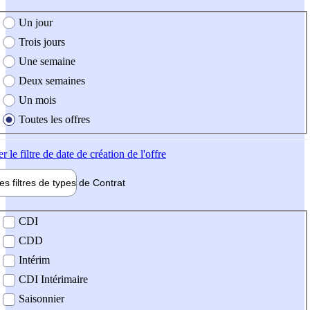
e création de l'offre
Un jour
Trois jours
Une semaine
Deux semaines
Un mois
Toutes les offres
er
le filtre de date de création de l'offre
les filtres de types de
Contrat
de contrat
CDI
CDD
Intérim
CDI Intérimaire
Saisonnier