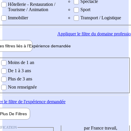
Spectacle
Hôtellerie - Restauration /
Tourisme / Animation
Sport
Immobilier
Transport / Logistique
Appliquer
le filtre du domaine professi
es filtres liés à l'
Expérience
demandée
ience demandée
Moins de 1 an
De 1 à 3 ans
Plus de 3 ans
Non renseignée
er
le filtre de l'expérience demandée
Plus De
Filtres
IFICATION
par France travail,