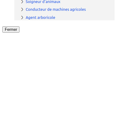
Fermer
Fermer
le détail de l'offre
/
Offre
sur
Offre précéden