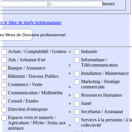
heures
er
le filtre de durée hebdomadaire
les filtres de
Domaine pro
fessionnel
ne professionel
Achats / Comptabilité / Gestion
Industrie
Arts / Artisanat d'art
Informatique /
Télécommunication
Banque / Assurance
Installation / Maintenance
Bâtiment / Travaux Publics
Marketing / Stratégie
Commerce / Vente
commerciale
Communication / Multimédia
Ressources Humaines
Conseil / Etudes
Santé
Direction d'entreprise
Secrétariat / Assistanat
Espaces verts et naturels /
Services à la personne / à l
Agriculture / Pêche / Soins aux
collectivité
animaux