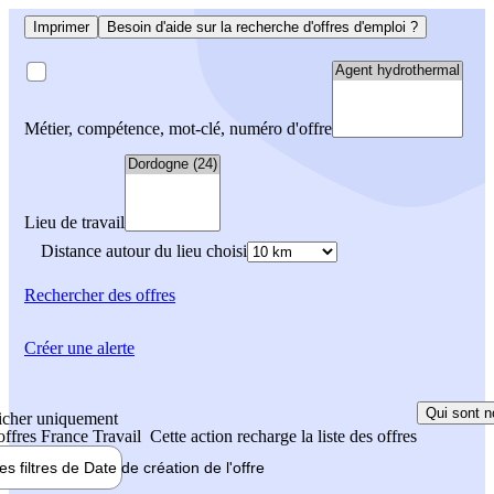
Imprimer
Besoin d'aide sur la recherche d'offres d'emploi ?
Métier, compétence, mot-clé, numéro d'offre
Lieu de travail
Distance autour du lieu choisi
Rechercher
des offres
Créer une alerte
Qui sont n
icher uniquement
 offres France Travail
Cette action recharge la liste des offres
les filtres de
Date de création
de l'offre