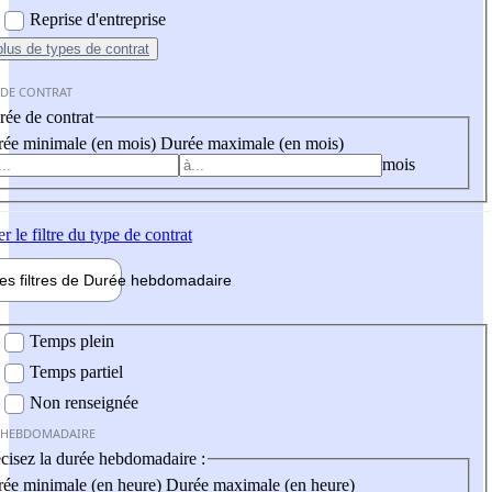
Reprise d'entreprise
plus
de types de contrat
 DE CONTRAT
ée de contrat
ée minimale (en mois)
Durée maximale (en mois)
mois
er
le filtre du type de contrat
les filtres de
Durée hebdo
madaire
 hebdomadaire
Temps plein
Temps partiel
Non renseignée
 HEBDOMADAIRE
cisez la durée hebdomadaire :
ée minimale (en heure)
Durée maximale (en heure)