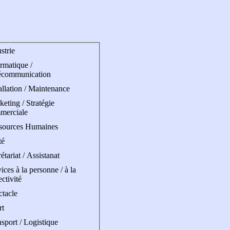
strie
rmatique /
écommunication
allation / Maintenance
eting / Stratégie
merciale
sources Humaines
té
étariat / Assistanat
ices à la personne / à la
ectivité
ctacle
rt
sport / Logistique