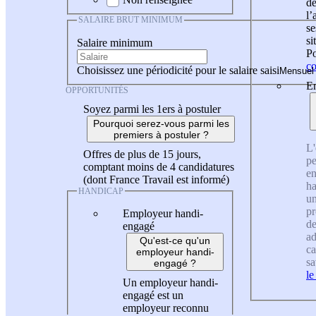
de
l
SALAIRE BRUT MINIMUM
se
si
Salaire minimum
Po
co
Choisissez une périodicité pour le salaire saisi
En
OPPORTUNITÉS
Soyez parmi les 1ers à postuler
Pourquoi serez-vous parmi les
premiers à postuler ?
L'
Offres de plus de 15 jours,
pe
comptant moins de 4 candidatures
en
(dont France Travail est informé)
ha
HANDICAP
un
pr
Employeur handi-
de
engagé
ad
Qu'est-ce qu'un
ca
employeur handi-
sa
engagé ?
le
Un employeur handi-
engagé est un
employeur reconnu