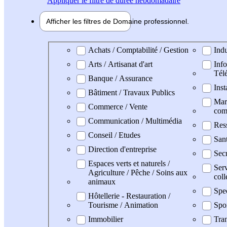
Appliquer
le filtre de durée hebdomadaire
Afficher les filtres de
Domaine pro
fessionnel
Domaine professionel
Achats / Comptabilité / Gestion
Indu
Arts / Artisanat d'art
Info
Tél
Banque / Assurance
Inst
Bâtiment / Travaux Publics
Mark
Commerce / Vente
com
Communication / Multimédia
Res
Conseil / Etudes
San
Direction d'entreprise
Secr
Espaces verts et naturels /
Serv
Agriculture / Pêche / Soins aux
coll
animaux
Spe
Hôtellerie - Restauration /
Tourisme / Animation
Spo
Immobilier
Tran