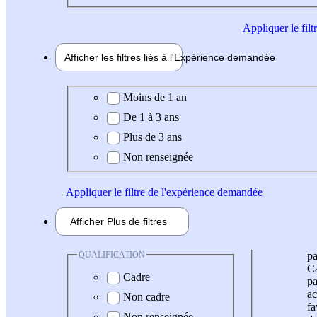
Appliquer
le fil
Afficher les filtres liés à l'
Expérience
demandée
Expérience demandée
Moins de 1 an
De 1 à 3 ans
Plus de 3 ans
Non renseignée
Appliquer
le filtre de l'expérience demandée
Afficher
Plus de
filtres
QUALIFICATION
pa
Ca
Cadre
pa
ac
Non cadre
fa
Non renseignée