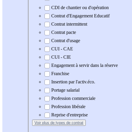
CDI de chantier ou d'opération
Contrat d'Engagement Educatif
Contrat intermittent
Contrat pacte
Contrat d'usage
CUI - CAE
CUI - CIE
Engagement à servir dans la réserve
Franchise
Insertion par l'activ.éco.
Portage salarial
Profession commerciale
Profession libérale
Reprise d'entreprise
Voir plus
de types de contrat