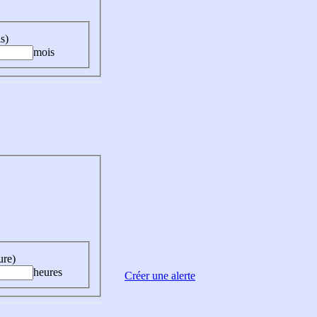
s)
mois
ure)
heures
Créer une alerte