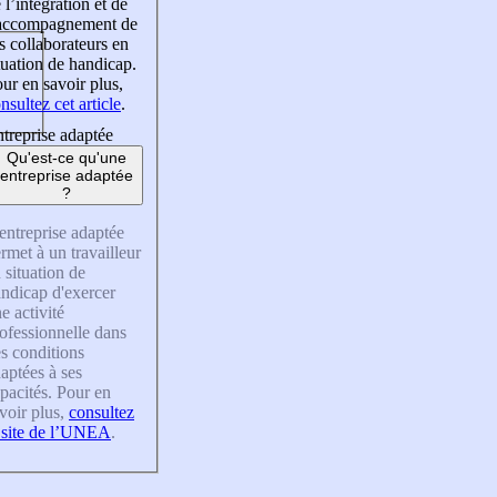
 l’intégration et de
’accompagnement de
s collaborateurs en
tuation de handicap.
ur en savoir plus,
nsultez cet article
.
treprise adaptée
Qu'est-ce qu'une
entreprise adaptée
?
entreprise adaptée
rmet à un travailleur
 situation de
ndicap d'exercer
e activité
ofessionnelle dans
s conditions
aptées à ses
pacités. Pour en
voir plus,
consultez
 site de l’UNEA
.